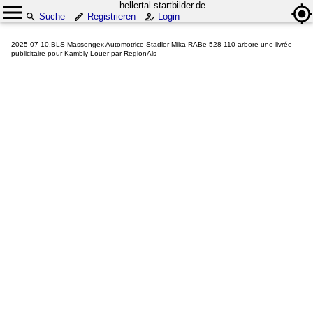
hellertal.startbilder.de
Suche
Registrieren
Login
2025-07-10.BLS Massongex Automotrice Stadler Mika RABe 528 110 arbore une livrée
publicitaire pour Kambly Louer par RegionAls