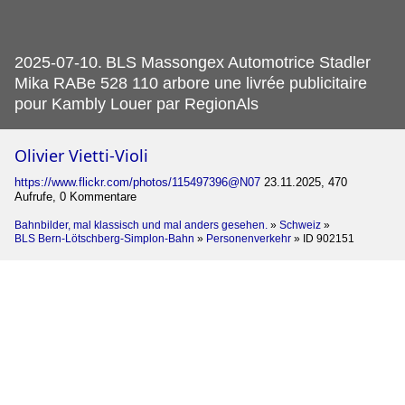
2025-07-10.
BLS Massongex Automotrice Stadler
Mika RABe 528 110 arbore une livrée publicitaire
pour Kambly Louer par RegionAls
Olivier Vietti-Violi
https://www.flickr.com/photos/115497396@N07
23.11.2025, 470
Aufrufe, 0 Kommentare
Bahnbilder, mal klassisch und mal anders gesehen.
»
Schweiz
»
BLS Bern-Lötschberg-Simplon-Bahn
»
Personenverkehr
»
ID 902151