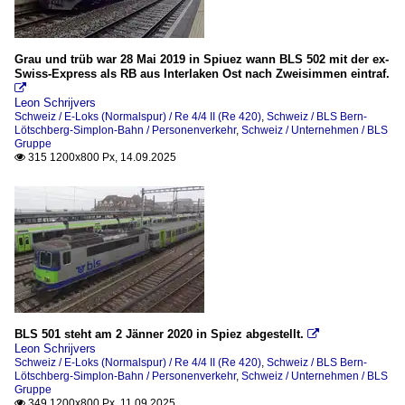
Grau und trüb war 28 Mai 2019 in Spiuez wann BLS 502 mit der ex-
Swiss-Express als RB aus Interlaken Ost nach Zweisimmen eintraf.

Leon Schrijvers
Schweiz / E-Loks (Normalspur) / Re 4/4 II (Re 420)
,
Schweiz / BLS Bern-
Lötschberg-Simplon-Bahn / Personenverkehr
,
Schweiz / Unternehmen / BLS
Gruppe
315 1200x800 Px, 14.09.2025

BLS 501 steht am 2 Jänner 2020 in Spiez abgestellt.

Leon Schrijvers
Schweiz / E-Loks (Normalspur) / Re 4/4 II (Re 420)
,
Schweiz / BLS Bern-
Lötschberg-Simplon-Bahn / Personenverkehr
,
Schweiz / Unternehmen / BLS
Gruppe
349 1200x800 Px, 11.09.2025
