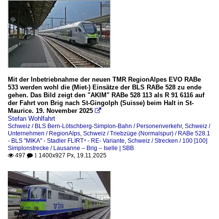
Mit der Inbetriebnahme der neuen TMR RegionAlpes EVO RABe
533 werden wohl die (Miet-) Einsätze der BLS RABe 528 zu ende
gehen. Das Bild zeigt den "AKIM" RABe 528 113 als R 91 6116 auf
der Fahrt von Brig nach St-Gingolph (Suisse) beim Halt in St-
Maurice. 19. November 2025

Stefan Wohlfahrt
Schweiz / BLS Bern-Lötschberg-Simplon-Bahn / Personenverkehr
,
Schweiz /
Unternehmen / RegionAlps
,
Schweiz / Triebzüge (Normalspur) / RABe 528.1
- BLS "MIKA" - Stadler FLIRT⁴ - RE- Variante
,
Schweiz / Strecken / 100 [100]
Simplonstrecke / Lausanne – Brig – Iselle | SBB
497
1400x927 Px, 19.11.2025

 1