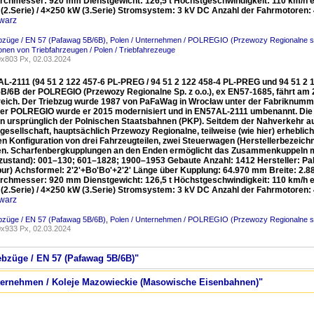
rchmesser: 920 mm Dienstgewicht: 126,5 t Höchstgeschwindigkeit: 110 km/h ers
(2.Serie) / 4×250 kW (3.Serie) Stromsystem: 3 kV DC Anzahl der Fahrmotoren:
warz
ebzüge / EN 57 (Pafawag 5B/6B)
,
Polen / Unternehmen / POLREGIO (Przewozy Regionalne sp
ionen von Triebfahrzeugen / Polen / Triebfahrezeuge
x803 Px, 02.03.2024
L-2111 (94 51 2 122 457-6 PL-PREG / 94 51 2 122 458-4 PL-PREG und 94 51 2 
B/6B der POLREGIO (Przewozy Regionalne Sp. z o.o.), ex EN57-1685, fährt am
reich. Der Triebzug wurde 1987 von PaFaWag in Wrocław unter der Fabriknummer
der POLREGIO wurde er 2015 modernisiert und in EN57AL-2111 umbenannt. Die Ba
n ursprünglich der Polnischen Staatsbahnen (PKP). Seitdem der Nahverkehr aus 
gesellschaft, hauptsächlich Przewozy Regionalne, teilweise (wie hier) erhebli
ten Konfiguration von drei Fahrzeugteilen, zwei Steuerwagen (Herstellerbezeic
en. Scharfenbergkupplungen an den Enden ermöglicht das Zusammenkuppeln
rzustand): 001–130; 601–1828; 1900–1953 Gebaute Anzahl: 1412 Hersteller: 
ur) Achsformel: 2'2'+Bo'Bo'+2'2' Länge über Kupplung: 64.970 mm Breite: 2
rchmesser: 920 mm Dienstgewicht: 126,5 t Höchstgeschwindigkeit: 110 km/h ers
(2.Serie) / 4×250 kW (3.Serie) Stromsystem: 3 kV DC Anzahl der Fahrmotoren:
warz
ebzüge / EN 57 (Pafawag 5B/6B)
,
Polen / Unternehmen / POLREGIO (Przewozy Regionalne sp
x933 Px, 02.03.2024
iebzüge / EN 57 (Pafawag 5B/6B)"
nternehmen / Koleje Mazowieckie (Masowische Eisenbahnen)"