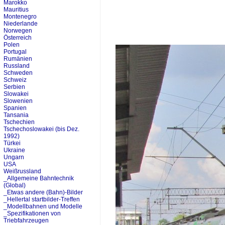
Marokko
Mauritius
Montenegro
Niederlande
Norwegen
Österreich
Polen
Portugal
Rumänien
Russland
Schweden
Schweiz
Serbien
Slowakei
Slowenien
Spanien
Tansania
Tschechien
Tschechoslowakei (bis Dez.
1992)
Türkei
Ukraine
Ungarn
USA
Weißrussland
_Allgemeine Bahntechnik
(Global)
_Etwas andere (Bahn)-Bilder
_Hellertal startbilder-Treffen
_Modellbahnen und Modelle
_Spezifikationen von
Triebfahrzeugen