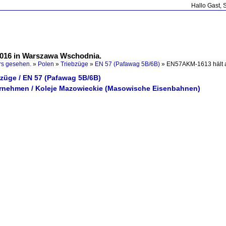
Hallo Gast, 
016 in Warszawa Wschodnia.
rs gesehen.
»
Polen
»
Triebzüge
»
EN 57 (Pafawag 5B/6B)
»
EN57AKM-1613 hält 
bzüge / EN 57 (Pafawag 5B/6B)
ernehmen / Koleje Mazowieckie (Masowische Eisenbahnen)