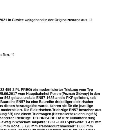
21 in Gliwice weitgehend in der Originalzustand aus.

fiert.

122 459-2 PL-PREG) ein modernisierter Triebzug vom Typ
 25.06.2017 vom Hauptbahnhof Posen (Poznań Główny) in den
 563 gebaut und als EN57-1685 an die PKP geliefert, seit
ureihe EN57 ist eine Baureihe dreiteiliger elektrischer
diesen herausgelöst wurde, fahren sie für die jeweilige
ch modernisiert. Die Elektrischen-Triebzüge EN57 bestehen aus
hnung 5B) und einem Triebwagen (Herstellerbezeichnung 6A)
 mehrerer Triebzüge. TECHNISCHE DATEN: Nummerierung
PaFaWag in Wrocław Baujahre: 1961–1993 Spurweite: 1.435 mm
.880 mm Höhe: 3.720 mm Treibraddurchmesser: 1.000 mm