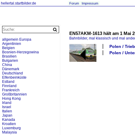
hellertal.startbilder.de
Forum
Impressum
EN57AKM-1613 hält am 1 Mai 2
Bahnbilder, mal klassisch und mal ande
allgemein Europa
Argentinien
Polen / Trie
Belgien
Bosnien-Herzegowina
Polen / Unt
Brasilien
Bulgarien
China
Dänemark
Deutschland
Elfenbeinküste
Estland
Finnland
Frankreich
Großbritannien
Hong Kong
Irland
Israel
Italien
Japan
Kanada
Kroatien
Luxemburg
Malaysia