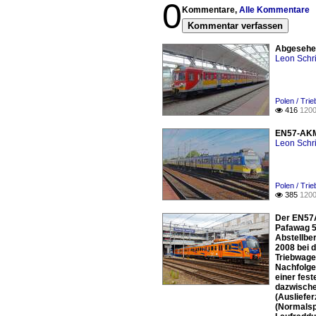
0
Kommentare,
Alle Kommentare
Kommentar verfassen
Abgesehen
Leon Schri
Polen / Tri
416
1200

EN57-AKM 
Leon Schri
Polen / Tri
385
1200

Der EN57A
Pafawag 5
Abstellbe
2008 bei 
Triebwage
Nachfolge
einer fes
dazwisch
(Ausliefe
(Normalsp