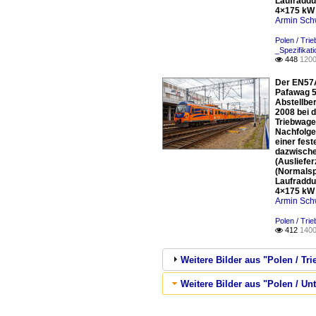
Laufraddu
4×175 kW 
Armin Sch
Polen / Tri
_Spezifikat
448
1200

Der EN57A
Pafawag 5
Abstellbe
2008 bei 
Triebwage
Nachfolge
einer fes
dazwisch
(Ausliefe
(Normalsp
Laufraddu
4×175 kW 
Armin Sch
Polen / Tri
412
1400

Weitere Bilder aus "Polen / Tr
Weitere Bilder aus "Polen / U