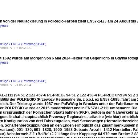
 von der Neulackierung in PolRegio-Farben zieht EN57-1423 am 24 Augustus 20
jvers
ebzüge / EN 57 (Pafawag 5B/6B)
x800 Px, 03.02.2025
1692 wurde am Morgen von 6 Mai 2024 -leider mit Gegenlicht- in Gdynia fotogra
jvers
ebzüge / EN 57 (Pafawag 5B/6B)
x800 Px, 21.05.2024
L-2111 (94 51 2 122 457-6 PL-PREG / 94 51 2 122 458-4 PL-PREG und 94 51 2 
B/6B der POLREGIO (Przewozy Regionalne Sp. z o.o.), ex EN57-1685, fährt am
reich. Der Triebzug wurde 1987 von PaFaWag in Wrocław unter der Fabriknummer
der POLREGIO wurde er 2015 modernisiert und in EN57AL-2111 umbenannt. Die Ba
n ursprünglich der Polnischen Staatsbahnen (PKP). Seitdem der Nahverkehr aus 
gesellschaft, hauptsächlich Przewozy Regionalne, teilweise (wie hier) erhebli
ten Konfiguration von drei Fahrzeugteilen, zwei Steuerwagen (Herstellerbezeic
en. Scharfenbergkupplungen an den Enden ermöglicht das Zusammenkuppeln
rzustand): 001–130; 601–1828; 1900–1953 Gebaute Anzahl: 1412 Hersteller: 
ur) Achsformel: 2'2'+Bo'Bo'+2'2' Länge über Kupplung: 64.970 mm Breite: 2