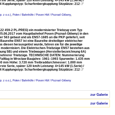
te Serie, später 120 km/h Leistung: 4×145 kW (1.Serie) /
 4 Kupplungstyp: Scharfenbergkupplung Sitzplätze: 212

. z o.o.)
,
Polen / Bahnhöfe / Posen Hbf / Poznań Główny
,
122 459-2 PL-PREG) ein modernisierter Triebzug vom Typ
 25.06.2017 vom Hauptbahnhof Posen (Poznań Główny) in den
 563 gebaut und als EN57-1685 an die PKP geliefert, seit
ureihe EN57 ist eine Baureihe dreiteiliger elektrischer
diesen herausgelöst wurde, fahren sie für die jeweilige
ch modernisiert. Die Elektrischen-Triebzüge EN57 bestehen aus
hnung 5B) und einem Triebwagen (Herstellerbezeichnung 6A)
 mehrerer Triebzüge. TECHNISCHE DATEN: Nummerierung
PaFaWag in Wrocław Baujahre: 1961–1993 Spurweite: 1.435 mm
.880 mm Höhe: 3.720 mm Treibraddurchmesser: 1.000 mm
te Serie, später 120 km/h Leistung: 4×145 kW (1.Serie) /
 4 Kupplungstyp: Scharfenbergkupplung Sitzplätze: 212

. z o.o.)
,
Polen / Bahnhöfe / Posen Hbf / Poznań Główny
zur Galerie
zur Galerie