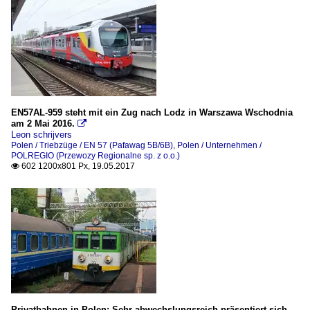
EN57AL-959 steht mit ein Zug nach Lodz in Warszawa Wschodnia
am 2 Mai 2016.

Leon schrijvers
Polen / Triebzüge / EN 57 (Pafawag 5B/6B)
,
Polen / Unternehmen /
POLREGIO (Przewozy Regionalne sp. z o.o.)
602 1200x801 Px, 19.05.2017

Privatbahnen in Polen: Sehr abwechslungsreich präsentiert sich