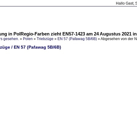
Hallo Gast, 
ng in PolRegio-Farben zieht EN57-1423 am 24 Augustus 2021 in 
rs gesehen.
»
Polen
»
Triebzüge
»
EN 57 (Pafawag 5B/6B)
»
Abgesehen von der N
bzüge / EN 57 (Pafawag 5B/6B)