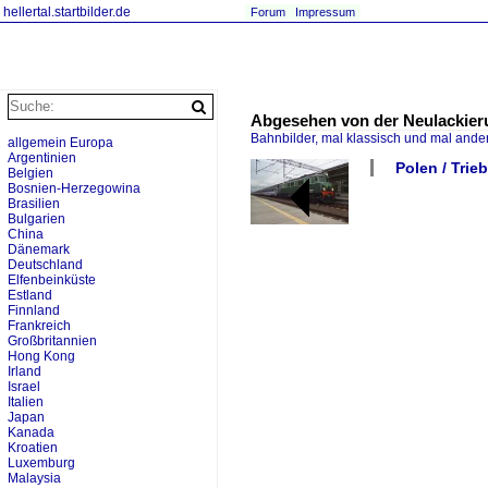
hellertal.startbilder.de
Forum
Impressum
Abgesehen von der Neulackieru
Bahnbilder, mal klassisch und mal ande
allgemein Europa
Argentinien
Polen / Trie
Belgien
Bosnien-Herzegowina
Brasilien
Bulgarien
China
Dänemark
Deutschland
Elfenbeinküste
Estland
Finnland
Frankreich
Großbritannien
Hong Kong
Irland
Israel
Italien
Japan
Kanada
Kroatien
Luxemburg
Malaysia