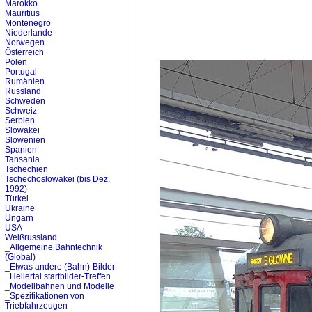
Marokko
Mauritius
Montenegro
Niederlande
Norwegen
Österreich
Polen
Portugal
Rumänien
Russland
Schweden
Schweiz
Serbien
Slowakei
Slowenien
Spanien
Tansania
Tschechien
Tschechoslowakei (bis Dez.
1992)
Türkei
Ukraine
Ungarn
USA
Weißrussland
_Allgemeine Bahntechnik
(Global)
_Etwas andere (Bahn)-Bilder
_Hellertal startbilder-Treffen
_Modellbahnen und Modelle
_Spezifikationen von
Triebfahrzeugen