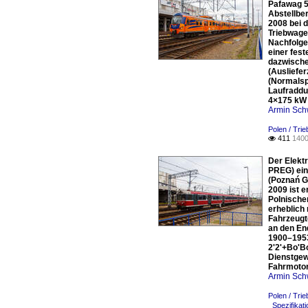
Pafawag 5
Abstellbe
2008 bei 
Triebwage
Nachfolge
einer fes
dazwisch
(Ausliefe
(Normalsp
Laufraddu
4×175 kW 
Armin Sch
Polen / Tri
411
1400

Der Elekt
PREG) ein
(Poznań G
2009 ist e
Polnische
erheblich 
Fahrzeugt
an den En
1900–1953
2'2'+Bo'B
Dienstgew
Fahrmotor
Armin Sch
Polen / Tri
_Spezifikat