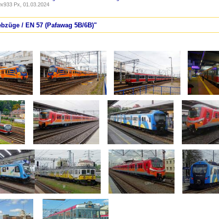
x933 Px, 01.03.2024
iebzüge / EN 57 (Pafawag 5B/6B)"