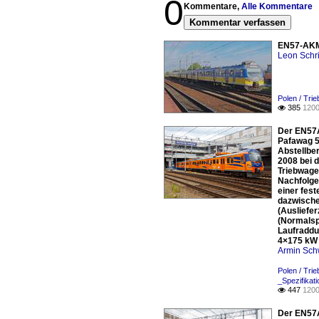
0
Kommentare,
Alle Kommentare
Kommentar verfassen
EN57-AKM 
Leon Schri
Polen / Tri
385
1200

Der EN57A
Pafawag 5
Abstellbe
2008 bei 
Triebwage
Nachfolge
einer fes
dazwisch
(Ausliefe
(Normalsp
Laufraddu
4×175 kW 
Armin Sch
Polen / Tri
_Spezifikat
447
1200

Der EN57A