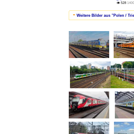
528
1400

Weitere Bilder aus "Polen / Tr