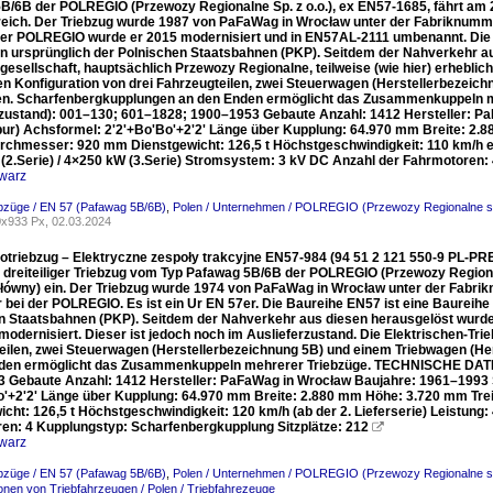
B/6B der POLREGIO (Przewozy Regionalne Sp. z o.o.), ex EN57-1685, fährt am
reich. Der Triebzug wurde 1987 von PaFaWag in Wrocław unter der Fabriknummer
der POLREGIO wurde er 2015 modernisiert und in EN57AL-2111 umbenannt. Die Ba
n ursprünglich der Polnischen Staatsbahnen (PKP). Seitdem der Nahverkehr aus 
gesellschaft, hauptsächlich Przewozy Regionalne, teilweise (wie hier) erhebli
ten Konfiguration von drei Fahrzeugteilen, zwei Steuerwagen (Herstellerbezeic
en. Scharfenbergkupplungen an den Enden ermöglicht das Zusammenkuppeln
rzustand): 001–130; 601–1828; 1900–1953 Gebaute Anzahl: 1412 Hersteller: 
ur) Achsformel: 2'2'+Bo'Bo'+2'2' Länge über Kupplung: 64.970 mm Breite: 2
rchmesser: 920 mm Dienstgewicht: 126,5 t Höchstgeschwindigkeit: 110 km/h ers
(2.Serie) / 4×250 kW (3.Serie) Stromsystem: 3 kV DC Anzahl der Fahrmotoren:
warz
ebzüge / EN 57 (Pafawag 5B/6B)
,
Polen / Unternehmen / POLREGIO (Przewozy Regionalne sp
x933 Px, 02.03.2024
rotriebzug – Elektryczne zespoły trakcyjne EN57-984 (94 51 2 121 550-9 PL-PR
 dreiteiliger Triebzug vom Typ Pafawag 5B/6B der POLREGIO (Przewozy Regiona
łówny) ein. Der Triebzug wurde 1974 von PaFaWag in Wrocław unter der Fabrikn
r bei der POLREGIO. Es ist ein Ur EN 57er. Die Baureihe EN57 ist eine Baureihe 
n Staatsbahnen (PKP). Seitdem der Nahverkehr aus diesen herausgelöst wurde, fa
modernisiert. Dieser ist jedoch noch im Auslieferzustand. Die Elektrischen-Tr
eilen, zwei Steuerwagen (Herstellerbezeichnung 5B) und einem Triebwagen (H
den ermöglicht das Zusammenkuppeln mehrerer Triebzüge. TECHNISCHE DATE
 Gebaute Anzahl: 1412 Hersteller: PaFaWag in Wrocław Baujahre: 1961–1993
o'+2'2' Länge über Kupplung: 64.970 mm Breite: 2.880 mm Höhe: 3.720 mm 
icht: 126,5 t Höchstgeschwindigkeit: 120 km/h (ab der 2. Lieferserie) Leistun
en: 4 Kupplungstyp: Scharfenbergkupplung Sitzplätze: 212

warz
ebzüge / EN 57 (Pafawag 5B/6B)
,
Polen / Unternehmen / POLREGIO (Przewozy Regionalne sp
ionen von Triebfahrzeugen / Polen / Triebfahrezeuge