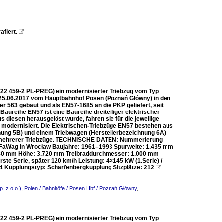
fiert.

122 459-2 PL-PREG) ein modernisierter Triebzug vom Typ
 25.06.2017 vom Hauptbahnhof Posen (Poznań Główny) in den
 563 gebaut und als EN57-1685 an die PKP geliefert, seit
ureihe EN57 ist eine Baureihe dreiteiliger elektrischer
diesen herausgelöst wurde, fahren sie für die jeweilige
ch modernisiert. Die Elektrischen-Triebzüge EN57 bestehen aus
hnung 5B) und einem Triebwagen (Herstellerbezeichnung 6A)
 mehrerer Triebzüge. TECHNISCHE DATEN: Nummerierung
PaFaWag in Wrocław Baujahre: 1961–1993 Spurweite: 1.435 mm
.880 mm Höhe: 3.720 mm Treibraddurchmesser: 1.000 mm
te Serie, später 120 km/h Leistung: 4×145 kW (1.Serie) /
 4 Kupplungstyp: Scharfenbergkupplung Sitzplätze: 212

. z o.o.)
,
Polen / Bahnhöfe / Posen Hbf / Poznań Główny
,
122 459-2 PL-PREG) ein modernisierter Triebzug vom Typ