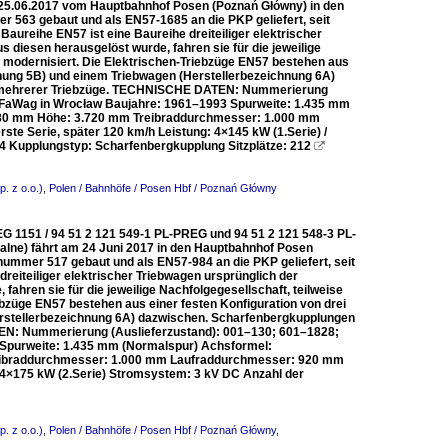
 25.06.2017 vom Hauptbahnhof Posen (Poznań Główny) in den
 563 gebaut und als EN57-1685 an die PKP geliefert, seit
ureihe EN57 ist eine Baureihe dreiteiliger elektrischer
diesen herausgelöst wurde, fahren sie für die jeweilige
ch modernisiert. Die Elektrischen-Triebzüge EN57 bestehen aus
hnung 5B) und einem Triebwagen (Herstellerbezeichnung 6A)
 mehrerer Triebzüge. TECHNISCHE DATEN: Nummerierung
PaFaWag in Wrocław Baujahre: 1961–1993 Spurweite: 1.435 mm
.880 mm Höhe: 3.720 mm Treibraddurchmesser: 1.000 mm
te Serie, später 120 km/h Leistung: 4×145 kW (1.Serie) /
 4 Kupplungstyp: Scharfenbergkupplung Sitzplätze: 212

. z o.o.)
,
Polen / Bahnhöfe / Posen Hbf / Poznań Główny
EG 1151 / 94 51 2 121 549-1 PL-PREG und 94 51 2 121 548-3 PL-
lne) fährt am 24 Juni 2017 in den Hauptbahnhof Posen
ummer 517 gebaut und als EN57-984 an die PKP geliefert, seit
dreiteiliger elektrischer Triebwagen ursprünglich der
hren sie für die jeweilige Nachfolgegesellschaft, teilweise
iebzüge EN57 bestehen aus einer festen Konfiguration von drei
erstellerbezeichnung 6A) dazwischen. Scharfenbergkupplungen
N: Nummerierung (Auslieferzustand): 001–130; 601–1828;
 Spurweite: 1.435 mm (Normalspur) Achsformel:
Treibraddurchmesser: 1.000 mm Laufraddurchmesser: 920 mm
g: 4×175 kW (2.Serie) Stromsystem: 3 kV DC Anzahl der
. z o.o.)
,
Polen / Bahnhöfe / Posen Hbf / Poznań Główny
,