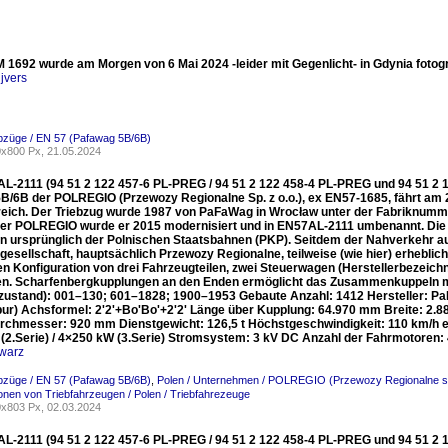
1692 wurde am Morgen von 6 Mai 2024 -leider mit Gegenlicht- in Gdynia fotogra
jvers
ebzüge / EN 57 (Pafawag 5B/6B)
x800 Px, 21.05.2024
L-2111 (94 51 2 122 457-6 PL-PREG / 94 51 2 122 458-4 PL-PREG und 94 51 2 
B/6B der POLREGIO (Przewozy Regionalne Sp. z o.o.), ex EN57-1685, fährt am
reich. Der Triebzug wurde 1987 von PaFaWag in Wrocław unter der Fabriknummer
der POLREGIO wurde er 2015 modernisiert und in EN57AL-2111 umbenannt. Die Ba
n ursprünglich der Polnischen Staatsbahnen (PKP). Seitdem der Nahverkehr aus 
gesellschaft, hauptsächlich Przewozy Regionalne, teilweise (wie hier) erhebli
ten Konfiguration von drei Fahrzeugteilen, zwei Steuerwagen (Herstellerbezeic
en. Scharfenbergkupplungen an den Enden ermöglicht das Zusammenkuppeln
rzustand): 001–130; 601–1828; 1900–1953 Gebaute Anzahl: 1412 Hersteller: 
ur) Achsformel: 2'2'+Bo'Bo'+2'2' Länge über Kupplung: 64.970 mm Breite: 2
rchmesser: 920 mm Dienstgewicht: 126,5 t Höchstgeschwindigkeit: 110 km/h ers
(2.Serie) / 4×250 kW (3.Serie) Stromsystem: 3 kV DC Anzahl der Fahrmotoren:
warz
ebzüge / EN 57 (Pafawag 5B/6B)
,
Polen / Unternehmen / POLREGIO (Przewozy Regionalne sp
ionen von Triebfahrzeugen / Polen / Triebfahrezeuge
x803 Px, 02.03.2024
L-2111 (94 51 2 122 457-6 PL-PREG / 94 51 2 122 458-4 PL-PREG und 94 51 2 