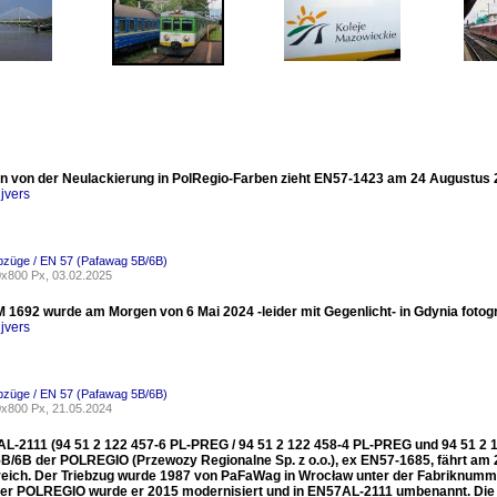
 von der Neulackierung in PolRegio-Farben zieht EN57-1423 am 24 Augustus 20
jvers
ebzüge / EN 57 (Pafawag 5B/6B)
x800 Px, 03.02.2025
1692 wurde am Morgen von 6 Mai 2024 -leider mit Gegenlicht- in Gdynia fotogra
jvers
ebzüge / EN 57 (Pafawag 5B/6B)
x800 Px, 21.05.2024
L-2111 (94 51 2 122 457-6 PL-PREG / 94 51 2 122 458-4 PL-PREG und 94 51 2 
B/6B der POLREGIO (Przewozy Regionalne Sp. z o.o.), ex EN57-1685, fährt am
reich. Der Triebzug wurde 1987 von PaFaWag in Wrocław unter der Fabriknummer
der POLREGIO wurde er 2015 modernisiert und in EN57AL-2111 umbenannt. Die Ba