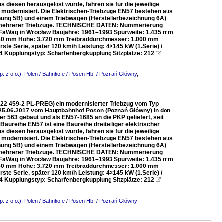
diesen herausgelöst wurde, fahren sie für die jeweilige
ch modernisiert. Die Elektrischen-Triebzüge EN57 bestehen aus
hnung 5B) und einem Triebwagen (Herstellerbezeichnung 6A)
 mehrerer Triebzüge. TECHNISCHE DATEN: Nummerierung
PaFaWag in Wrocław Baujahre: 1961–1993 Spurweite: 1.435 mm
.880 mm Höhe: 3.720 mm Treibraddurchmesser: 1.000 mm
te Serie, später 120 km/h Leistung: 4×145 kW (1.Serie) /
 4 Kupplungstyp: Scharfenbergkupplung Sitzplätze: 212

. z o.o.)
,
Polen / Bahnhöfe / Posen Hbf / Poznań Główny
,
122 459-2 PL-PREG) ein modernisierter Triebzug vom Typ
 25.06.2017 vom Hauptbahnhof Posen (Poznań Główny) in den
 563 gebaut und als EN57-1685 an die PKP geliefert, seit
ureihe EN57 ist eine Baureihe dreiteiliger elektrischer
diesen herausgelöst wurde, fahren sie für die jeweilige
ch modernisiert. Die Elektrischen-Triebzüge EN57 bestehen aus
hnung 5B) und einem Triebwagen (Herstellerbezeichnung 6A)
 mehrerer Triebzüge. TECHNISCHE DATEN: Nummerierung
PaFaWag in Wrocław Baujahre: 1961–1993 Spurweite: 1.435 mm
.880 mm Höhe: 3.720 mm Treibraddurchmesser: 1.000 mm
te Serie, später 120 km/h Leistung: 4×145 kW (1.Serie) /
 4 Kupplungstyp: Scharfenbergkupplung Sitzplätze: 212

. z o.o.)
,
Polen / Bahnhöfe / Posen Hbf / Poznań Główny