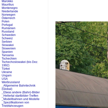
Marokko
Mauritius
Montenegro
Niederlande
Norwegen
Österreich
Polen
Portugal
Rumänien
Russland
Schweden
Schweiz
Serbien
Slowakei
Slowenien
Spanien
Tansania
Tschechien
Tschechoslowakei (bis Dez.
1992)
Türkei
Ukraine
Ungarn
USA
Weißrussland
_Allgemeine Bahntechnik
(Global)
_Etwas andere (Bahn)-Bilder
_Hellertal startbilder-Treffen
_Modellbahnen und Modelle
_Spezifikationen von
Triebfahrzeugen