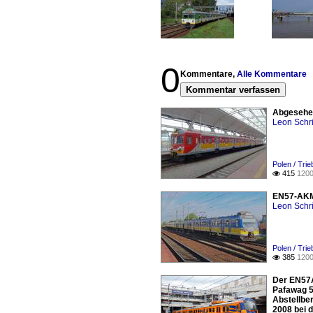
0
Kommentare,
Alle Kommentare
Kommentar verfassen
Abgesehen
Leon Schri
Polen / Tri
415
1200

EN57-AKM 
Leon Schri
Polen / Tri
385
1200

Der EN57A
Pafawag 5
Abstellbe
2008 bei 