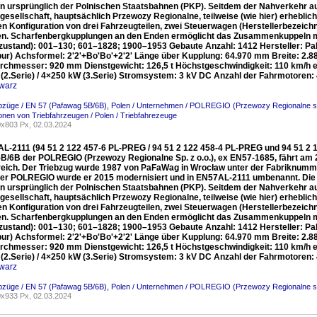
n ursprünglich der Polnischen Staatsbahnen (PKP). Seitdem der Nahverkehr aus 
gesellschaft, hauptsächlich Przewozy Regionalne, teilweise (wie hier) erhebli
ten Konfiguration von drei Fahrzeugteilen, zwei Steuerwagen (Herstellerbezeic
en. Scharfenbergkupplungen an den Enden ermöglicht das Zusammenkuppeln
rzustand): 001–130; 601–1828; 1900–1953 Gebaute Anzahl: 1412 Hersteller: 
ur) Achsformel: 2'2'+Bo'Bo'+2'2' Länge über Kupplung: 64.970 mm Breite: 2
rchmesser: 920 mm Dienstgewicht: 126,5 t Höchstgeschwindigkeit: 110 km/h ers
(2.Serie) / 4×250 kW (3.Serie) Stromsystem: 3 kV DC Anzahl der Fahrmotoren:
warz
ebzüge / EN 57 (Pafawag 5B/6B)
,
Polen / Unternehmen / POLREGIO (Przewozy Regionalne sp
ionen von Triebfahrzeugen / Polen / Triebfahrezeuge
x803 Px, 02.03.2024
L-2111 (94 51 2 122 457-6 PL-PREG / 94 51 2 122 458-4 PL-PREG und 94 51 2 
B/6B der POLREGIO (Przewozy Regionalne Sp. z o.o.), ex EN57-1685, fährt am
reich. Der Triebzug wurde 1987 von PaFaWag in Wrocław unter der Fabriknummer
der POLREGIO wurde er 2015 modernisiert und in EN57AL-2111 umbenannt. Die Ba
n ursprünglich der Polnischen Staatsbahnen (PKP). Seitdem der Nahverkehr aus 
gesellschaft, hauptsächlich Przewozy Regionalne, teilweise (wie hier) erhebli
ten Konfiguration von drei Fahrzeugteilen, zwei Steuerwagen (Herstellerbezeic
en. Scharfenbergkupplungen an den Enden ermöglicht das Zusammenkuppeln
rzustand): 001–130; 601–1828; 1900–1953 Gebaute Anzahl: 1412 Hersteller: 
ur) Achsformel: 2'2'+Bo'Bo'+2'2' Länge über Kupplung: 64.970 mm Breite: 2
rchmesser: 920 mm Dienstgewicht: 126,5 t Höchstgeschwindigkeit: 110 km/h ers
(2.Serie) / 4×250 kW (3.Serie) Stromsystem: 3 kV DC Anzahl der Fahrmotoren:
warz
ebzüge / EN 57 (Pafawag 5B/6B)
,
Polen / Unternehmen / POLREGIO (Przewozy Regionalne sp
x933 Px, 02.03.2024