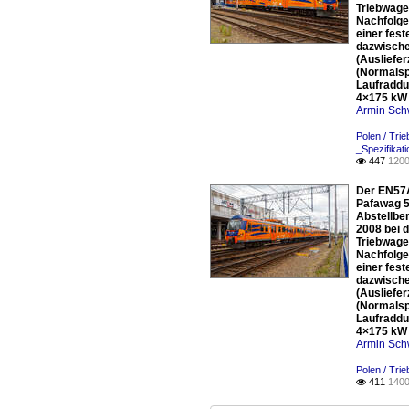
Triebwage
Nachfolge
einer fes
dazwisch
(Ausliefe
(Normalsp
Laufraddu
4×175 kW 
Armin Sch
Polen / Tri
_Spezifikat
447
1200

Der EN57A
Pafawag 5
Abstellbe
2008 bei 
Triebwage
Nachfolge
einer fes
dazwisch
(Ausliefe
(Normalsp
Laufraddu
4×175 kW 
Armin Sch
Polen / Tri
411
1400
