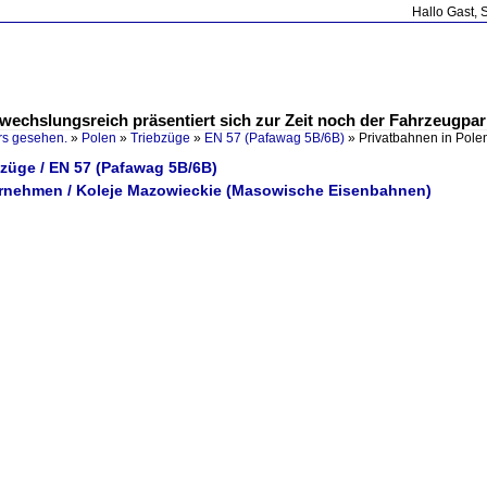
Hallo Gast, 
wechslungsreich präsentiert sich zur Zeit noch der Fahrzeugpar
rs gesehen.
»
Polen
»
Triebzüge
»
EN 57 (Pafawag 5B/6B)
»
Privatbahnen in Pole
bzüge / EN 57 (Pafawag 5B/6B)
ernehmen / Koleje Mazowieckie (Masowische Eisenbahnen)