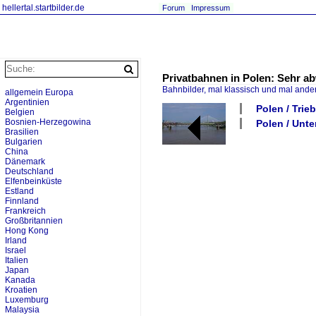
hellertal.startbilder.de
Forum
Impressum
Privatbahnen in Polen: Sehr ab
Bahnbilder, mal klassisch und mal ande
allgemein Europa
Argentinien
Polen / Trie
Belgien
Bosnien-Herzegowina
Polen / Unt
Brasilien
Bulgarien
China
Dänemark
Deutschland
Elfenbeinküste
Estland
Finnland
Frankreich
Großbritannien
Hong Kong
Irland
Israel
Italien
Japan
Kanada
Kroatien
Luxemburg
Malaysia