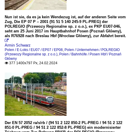
Nun ist sie, da es ja kein Wendezug ist, auf der anderen Seite vom
Zug, Die EP 07 P – 2001 (91 51 5 140 245-9 PL-PREG) der
POLREGIO (Przewozy Regionalne sp. z o.o.), ex PKP EU07-046,
seht am 25 Juni 2017 im Hauptbahnhof Posen (Poznań Główny),
als R76928 nach Breslau Hbf (Wrocław Główny), zur Abfahrt bereit.

Armin Schwarz
Polen / E-Loks / EU07 / EP07 / EP08
,
Polen / Unternehmen / POLREGIO
(Przewozy Regionalne sp. z o.o.)
,
Polen / Bahnhöfe / Posen Hbf / Poznań
Główny
377 1400x797 Px, 24.02.2024

Der EN 57 2052 ra/s/rb / (94 51 2 122 850-2 PL-PREG / 94 51 2 122
851-0 PL-PREG / 94 51 2 122 852-8 PL-PREG) ein modernisierter