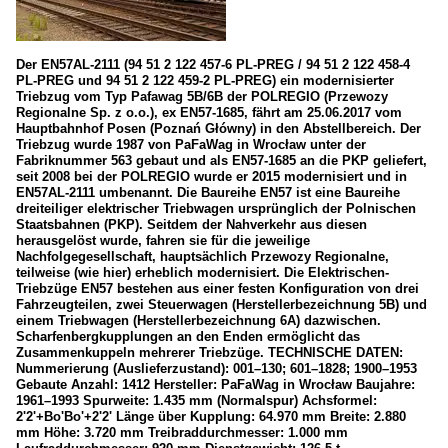
Der EN57AL-2111 (94 51 2 122 457-6 PL-PREG / 94 51 2 122 458-4
PL-PREG und 94 51 2 122 459-2 PL-PREG) ein modernisierter
Triebzug vom Typ Pafawag 5B/6B der POLREGIO (Przewozy
Regionalne Sp. z o.o.), ex EN57-1685, fährt am 25.06.2017 vom
Hauptbahnhof Posen (Poznań Główny) in den Abstellbereich. Der
Triebzug wurde 1987 von PaFaWag in Wrocław unter der
Fabriknummer 563 gebaut und als EN57-1685 an die PKP geliefert,
seit 2008 bei der POLREGIO wurde er 2015 modernisiert und in
EN57AL-2111 umbenannt. Die Baureihe EN57 ist eine Baureihe
dreiteiliger elektrischer Triebwagen ursprünglich der Polnischen
Staatsbahnen (PKP). Seitdem der Nahverkehr aus diesen
herausgelöst wurde, fahren sie für die jeweilige
Nachfolgegesellschaft, hauptsächlich Przewozy Regionalne,
teilweise (wie hier) erheblich modernisiert. Die Elektrischen-
Triebzüge EN57 bestehen aus einer festen Konfiguration von drei
Fahrzeugteilen, zwei Steuerwagen (Herstellerbezeichnung 5B) und
einem Triebwagen (Herstellerbezeichnung 6A) dazwischen.
Scharfenbergkupplungen an den Enden ermöglicht das
Zusammenkuppeln mehrerer Triebzüge. TECHNISCHE DATEN:
Nummerierung (Auslieferzustand): 001–130; 601–1828; 1900–1953
Gebaute Anzahl: 1412 Hersteller: PaFaWag in Wrocław Baujahre:
1961–1993 Spurweite: 1.435 mm (Normalspur) Achsformel:
2'2'+Bo'Bo'+2'2' Länge über Kupplung: 64.970 mm Breite: 2.880
mm Höhe: 3.720 mm Treibraddurchmesser: 1.000 mm