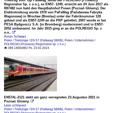
Triebzug vom Typ Pafawag 5B/6B der POLREGIO (Przewozy
Regionalne Sp. z o.o.), ex EN57- 1249, erreicht am 24 Juni 2017 als
R87482 nun bald den Hauptbahnhof Posen (Poznań Główny). Der
Elektrotriebzug wurde 1978 von PaFaWag (Państwowa Fabryka
Wagonowa) in Wrocław (Breslau) unter der Fabriknummer 128
gebaut und als EN57-1249 an die PKP geliefert, 2007 wurde er bei
PESA Bydgoszcz S.A. (in Bromberg) modernisiert und in EN57-
2052 umbenannt. Im Jahr 2015 ging er an die POLREGIO Sp. z
o.o..

Armin Schwarz
Polen / Triebzüge / EN 57 (Pafawag 5B/6B)
,
Polen / Unternehmen /
POLREGIO (Przewozy Regionalne sp. z o.o.)
398 1400x982 Px, 23.02.2024

EN57AL-2121 steht am ganz verregneten 23.Augustus 2021 in
Poznan Glowny.

Leon schrijvers
Polen / Triebzüge / EN 57 (Pafawag 5B/6B)
,
Polen / Unternehmen /