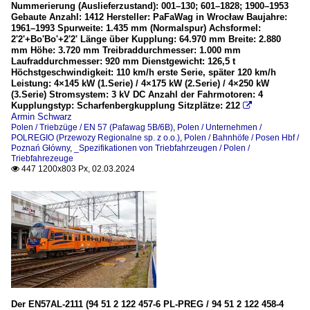
Nummerierung (Auslieferzustand): 001–130; 601–1828; 1900–1953
Gebaute Anzahl: 1412 Hersteller: PaFaWag in Wrocław Baujahre:
1961–1993 Spurweite: 1.435 mm (Normalspur) Achsformel:
2'2'+Bo'Bo'+2'2' Länge über Kupplung: 64.970 mm Breite: 2.880
mm Höhe: 3.720 mm Treibraddurchmesser: 1.000 mm
Laufraddurchmesser: 920 mm Dienstgewicht: 126,5 t
Höchstgeschwindigkeit: 110 km/h erste Serie, später 120 km/h
Leistung: 4×145 kW (1.Serie) / 4×175 kW (2.Serie) / 4×250 kW
(3.Serie) Stromsystem: 3 kV DC Anzahl der Fahrmotoren: 4
Kupplungstyp: Scharfenbergkupplung Sitzplätze: 212

Armin Schwarz
Polen / Triebzüge / EN 57 (Pafawag 5B/6B)
,
Polen / Unternehmen /
POLREGIO (Przewozy Regionalne sp. z o.o.)
,
Polen / Bahnhöfe / Posen Hbf /
Poznań Główny
,
_Spezifikationen von Triebfahrzeugen / Polen /
Triebfahrezeuge
447 1200x803 Px, 02.03.2024

Der EN57AL-2111 (94 51 2 122 457-6 PL-PREG / 94 51 2 122 458-4