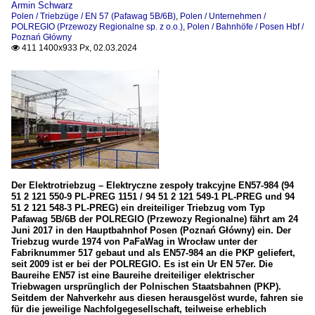
Armin Schwarz
Polen / Triebzüge / EN 57 (Pafawag 5B/6B)
,
Polen / Unternehmen /
POLREGIO (Przewozy Regionalne sp. z o.o.)
,
Polen / Bahnhöfe / Posen Hbf /
Poznań Główny
411 1400x933 Px, 02.03.2024

Der Elektrotriebzug – Elektryczne zespoły trakcyjne EN57-984 (94
51 2 121 550-9 PL-PREG 1151 / 94 51 2 121 549-1 PL-PREG und 94
51 2 121 548-3 PL-PREG) ein dreiteiliger Triebzug vom Typ
Pafawag 5B/6B der POLREGIO (Przewozy Regionalne) fährt am 24
Juni 2017 in den Hauptbahnhof Posen (Poznań Główny) ein. Der
Triebzug wurde 1974 von PaFaWag in Wrocław unter der
Fabriknummer 517 gebaut und als EN57-984 an die PKP geliefert,
seit 2009 ist er bei der POLREGIO. Es ist ein Ur EN 57er. Die
Baureihe EN57 ist eine Baureihe dreiteiliger elektrischer
Triebwagen ursprünglich der Polnischen Staatsbahnen (PKP).
Seitdem der Nahverkehr aus diesen herausgelöst wurde, fahren sie
für die jeweilige Nachfolgegesellschaft, teilweise erheblich