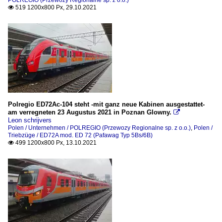
POLREGIO (Przewozy Regionalne sp. z o.o.)
519 1200x800 Px, 29.10.2021

Polregio ED72Ac-104 steht -mit ganz neue Kabinen ausgestattet-
am verregneten 23 Augustus 2021 in Poznan Glowny.

Leon schrijvers
Polen / Unternehmen / POLREGIO (Przewozy Regionalne sp. z o.o.)
,
Polen /
Triebzüge / ED72A mod. ED 72 (Pafawag Typ 5Bs/6B)
499 1200x800 Px, 13.10.2021
