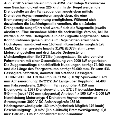
August 2015 erreichte ein Impuls 45WE der Koleje Mazowieckie
eine Geschwindigkeit von 226 km/h. In der Regel werden die
Drehgestelle an den Fahrzeugenden angetrieben mittels
Drehstrom-Asynchronmotoren angetrieben, die eine
Bremsenergierückgewinnung ermöglichen. Während sich
dazwischen die Laufdrehgestelle verteilen, die als Jakobs-
Drehgestelle ausgeführt sind worauf sich die Wagenteile jeweils
abstützen. Eine Ausnahme bildet die sechsteilige Version, bei ihr
werden auch zwei Drehgestelle in der Zugmitte angetrieben. Allen
Konfigurationen gemein ist die im Regelbetrieb erreichbare
Höchstgeschwindigkeit von 160 km/h (Konstruktiv möglich 176
km/h). Der hier gezeigte Impuls 31WE (ED78) ist mit zwei
Motordrehgestellen und drei Jacobs-Drehgestellen
(Achskonfiguration Bo'2'2'2'Bo ') ausgestattet. Es wird von vier
Fahrmotoren mit einer Gesamtleistung von 2000 kW angetrieben.
Die Zuggesamtlänge einschließlich Kupplungen beträgt 74.400 mm
und die Länge des Fahrgastraums beträgt 59.600 mm. Er kann 436
Passagiere befördern, darunter 208 sitzende Passagiere.
TECHNISCHE DATEN des Impuls 31 WE (ED78): Spurweite: 1.435
mm Achsanordnung: Bo’2’2’2’Bo’ Länge über Kupplung: 74.400
mm Fahrzeugbreite: 2.840 mm Fahrzeughöhe: 4.150 mm
Eigengewicht: 136 t Dienstgewicht: ca. 172 t Triebraddurchmesser:
840 mm (neu) / 790 mm (abgenutzt) Antrieb: 4 x 500 kW = 2.000 kW
Nennleistung Motorentyp: 4 Drehstrom-Asynchronmotoren
Stromsystem: 3000 V DC Anfahrzugkraft: 185 kN
Höchstgeschwindigkeit: 160 km/h(technisch Möglich 176 km/h)
Beschleunigung: 1,0 m/s² (0 bis 40km/h) Bremsverzögerung: 0,8
m/s² Betrieb / 1 m/s² Schnellbremsung Kupplung: