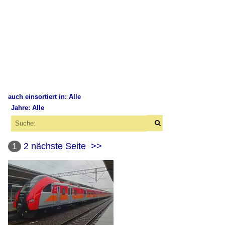
auch einsortiert in: Alle
Jahre: Alle
×
×
Alle Kategorien
Alle Jahre
Polen
1
2
nächste Seite
>>
2010
Bahnhöfe
2014
Posen Hbf / Poznań Główny
2016
2017
E-Loks
EP07 / EU07 / EP08 (Pafawag 4E / HCP 303E / 4Ea (102E))
2020