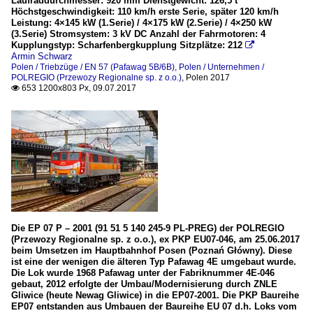
Laufraddurchmesser: 920 mm Dienstgewicht: 126,5 t
Höchstgeschwindigkeit: 110 km/h erste Serie, später 120 km/h
Leistung: 4×145 kW (1.Serie) / 4×175 kW (2.Serie) / 4×250 kW
(3.Serie) Stromsystem: 3 kV DC Anzahl der Fahrmotoren: 4
Kupplungstyp: Scharfenbergkupplung Sitzplätze: 212

Armin Schwarz
Polen / Triebzüge / EN 57 (Pafawag 5B/6B)
,
Polen / Unternehmen /
POLREGIO (Przewozy Regionalne sp. z o.o.)
,
Polen 2017
653 1200x803 Px, 09.07.2017

Die EP 07 P – 2001 (91 51 5 140 245-9 PL-PREG) der POLREGIO
(Przewozy Regionalne sp. z o.o.), ex PKP EU07-046, am 25.06.2017
beim Umsetzen im Hauptbahnhof Posen (Poznań Główny). Diese
ist eine der wenigen die älteren Typ Pafawag 4E umgebaut wurde.
Die Lok wurde 1968 Pafawag unter der Fabriknummer 4E-046
gebaut, 2012 erfolgte der Umbau/Modernisierung durch ZNLE
Gliwice (heute Newag Gliwice) in die EP07-2001. Die PKP Baureihe
EP07 entstanden aus Umbauen der Baureihe EU 07 d.h. Loks vom