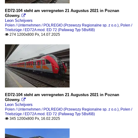
2020
ED72-104 steht am verregneten 21 Augustus 2021 in Poznan
Triebzüge
Glowny.

2021
Leon Schrijvers
ED72A mod. ED 72 (Pafawag Typ 5Bs/6B)
Polen / Unternehmen / POLREGIO (Przewozy Regionalne sp. z o.o.)
,
Polen /
2024
Triebzüge / ED72A mod. ED 72 (Pafawag Typ 5Bs/6B)
EN 57 (Pafawag 5B/6B)
274 1200x800 Px, 14.07.2025

NEWAG Impuls - 31WE (ED78), 35WE, 36WE, 37WE
SA 133 (Pesa 218Mc)
SA 138 (dreiteiliger NeWag 221M)
Wagen
Personenwagen
ED72-104 steht am verregneten 21 Augustus 2021 in Poznan
_Spezifikationen von Triebfahrzeugen
Glowny.

Leon Schrijvers
Polen / Unternehmen / POLREGIO (Przewozy Regionalne sp. z o.o.)
,
Polen /
Polen
Triebzüge / ED72A mod. ED 72 (Pafawag Typ 5Bs/6B)
345 1200x800 Px, 16.02.2025

Triebfahrezeuge