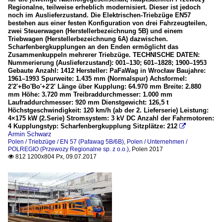
Regionalne, teilweise erheblich modernisiert. Dieser ist jedoch
noch im Auslieferzustand. Die Elektrischen-Triebzüge EN57
bestehen aus einer festen Konfiguration von drei Fahrzeugteilen,
zwei Steuerwagen (Herstellerbezeichnung 5B) und einem
Triebwagen (Herstellerbezeichnung 6A) dazwischen.
Scharfenbergkupplungen an den Enden ermöglicht das
Zusammenkuppeln mehrerer Triebzüge. TECHNISCHE DATEN:
Nummerierung (Auslieferzustand): 001–130; 601–1828; 1900–1953
Gebaute Anzahl: 1412 Hersteller: PaFaWag in Wrocław Baujahre:
1961–1993 Spurweite: 1.435 mm (Normalspur) Achsformel:
2'2'+Bo'Bo'+2'2' Länge über Kupplung: 64.970 mm Breite: 2.880
mm Höhe: 3.720 mm Treibraddurchmesser: 1.000 mm
Laufraddurchmesser: 920 mm Dienstgewicht: 126,5 t
Höchstgeschwindigkeit: 120 km/h (ab der 2. Lieferserie) Leistung:
4×175 kW (2.Serie) Stromsystem: 3 kV DC Anzahl der Fahrmotoren:
4 Kupplungstyp: Scharfenbergkupplung Sitzplätze: 212

Armin Schwarz
Polen / Triebzüge / EN 57 (Pafawag 5B/6B)
,
Polen / Unternehmen /
POLREGIO (Przewozy Regionalne sp. z o.o.)
,
Polen 2017
812 1200x804 Px, 09.07.2017
