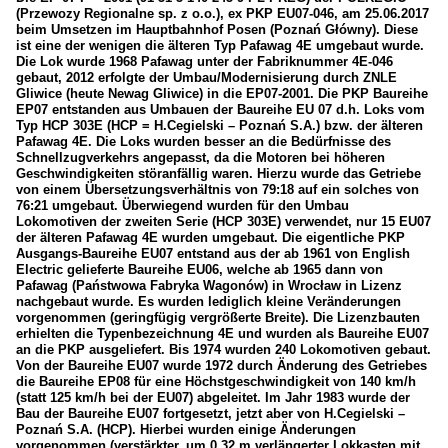
(Przewozy Regionalne sp. z o.o.), ex PKP EU07-046, am 25.06.2017
beim Umsetzen im Hauptbahnhof Posen (Poznań Główny). Diese
ist eine der wenigen die älteren Typ Pafawag 4E umgebaut wurde.
Die Lok wurde 1968 Pafawag unter der Fabriknummer 4E-046
gebaut, 2012 erfolgte der Umbau/Modernisierung durch ZNLE
Gliwice (heute Newag Gliwice) in die EP07-2001. Die PKP Baureihe
EP07 entstanden aus Umbauen der Baureihe EU 07 d.h. Loks vom
Typ HCP 303E (HCP = H.Cegielski – Poznań S.A.) bzw. der älteren
Pafawag 4E. Die Loks wurden besser an die Bedürfnisse des
Schnellzugverkehrs angepasst, da die Motoren bei höheren
Geschwindigkeiten störanfällig waren. Hierzu wurde das Getriebe
von einem Übersetzungsverhältnis von 79:18 auf ein solches von
76:21 umgebaut. Überwiegend wurden für den Umbau
Lokomotiven der zweiten Serie (HCP 303E) verwendet, nur 15 EU07
der älteren Pafawag 4E wurden umgebaut. Die eigentliche PKP
Ausgangs-Baureihe EU07 entstand aus der ab 1961 von English
Electric gelieferte Baureihe EU06, welche ab 1965 dann von
Pafawag (Państwowa Fabryka Wagonów) in Wrocław in Lizenz
nachgebaut wurde. Es wurden lediglich kleine Veränderungen
vorgenommen (geringfügig vergrößerte Breite). Die Lizenzbauten
erhielten die Typenbezeichnung 4E und wurden als Baureihe EU07
an die PKP ausgeliefert. Bis 1974 wurden 240 Lokomotiven gebaut.
Von der Baureihe EU07 wurde 1972 durch Änderung des Getriebes
die Baureihe EP08 für eine Höchstgeschwindigkeit von 140 km/h
(statt 125 km/h bei der EU07) abgeleitet. Im Jahr 1983 wurde der
Bau der Baureihe EU07 fortgesetzt, jetzt aber von H.Cegielski –
Poznań S.A. (HCP). Hierbei wurden einige Änderungen
vorgenommen (verstärkter, um 0,32 m verlängerter Lokkasten mit