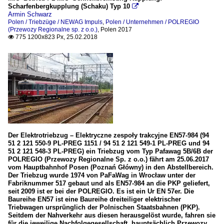
Scharfenbergkupplung (Schaku) Typ 10

Armin Schwarz
Polen / Triebzüge / NEWAG Impuls
,
Polen / Unternehmen / POLREGIO
(Przewozy Regionalne sp. z o.o.)
,
Polen 2017
775 1200x823 Px, 25.02.2018

Der Elektrotriebzug – Elektryczne zespoły trakcyjne EN57-984 (94
51 2 121 550-9 PL-PREG 1151 / 94 51 2 121 549-1 PL-PREG und 94
51 2 121 548-3 PL-PREG) ein Triebzug vom Typ Pafawag 5B/6B der
POLREGIO (Przewozy Regionalne Sp. z o.o.) fährt am 25.06.2017
vom Hauptbahnhof Posen (Poznań Główny) in den Abstellbereich.
Der Triebzug wurde 1974 von PaFaWag in Wrocław unter der
Fabriknummer 517 gebaut und als EN57-984 an die PKP geliefert,
seit 2009 ist er bei der POLREGIO. Es ist ein Ur EN 57er. Die
Baureihe EN57 ist eine Baureihe dreiteiliger elektrischer
Triebwagen ursprünglich der Polnischen Staatsbahnen (PKP).
Seitdem der Nahverkehr aus diesen herausgelöst wurde, fahren sie
für die jeweilige Nachfolgegesellschaft, hauptsächlich Przewozy