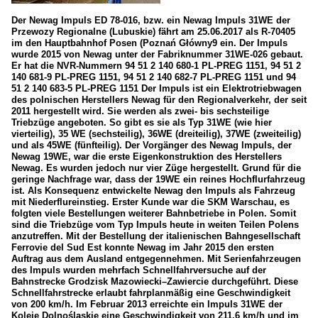
Der Newag Impuls ED 78-016, bzw. ein Newag Impuls 31WE der
Przewozy Regionalne (Lubuskie) fährt am 25.06.2017 als R-70405
im den Hauptbahnhof Posen (Poznań Główny9 ein. Der Impuls
wurde 2015 von Newag unter der Fabriknummer 31WE-026 gebaut.
Er hat die NVR-Nummern 94 51 2 140 680-1 PL-PREG 1151, 94 51 2
140 681-9 PL-PREG 1151, 94 51 2 140 682-7 PL-PREG 1151 und 94
51 2 140 683-5 PL-PREG 1151 Der Impuls ist ein Elektrotriebwagen
des polnischen Herstellers Newag für den Regionalverkehr, der seit
2011 hergestellt wird. Sie werden als zwei- bis sechsteilige
Triebzüge angeboten. So gibt es sie als Typ 31WE (wie hier
vierteilig), 35 WE (sechsteilig), 36WE (dreiteilig), 37WE (zweiteilig)
und als 45WE (fünfteilig). Der Vorgänger des Newag Impuls, der
Newag 19WE, war die erste Eigenkonstruktion des Herstellers
Newag. Es wurden jedoch nur vier Züge hergestellt. Grund für die
geringe Nachfrage war, dass der 19WE ein reines Hochflurfahrzeug
ist. Als Konsequenz entwickelte Newag den Impuls als Fahrzeug
mit Niederflureinstieg. Erster Kunde war die SKM Warschau, es
folgten viele Bestellungen weiterer Bahnbetriebe in Polen. Somit
sind die Triebzüge vom Typ Impuls heute in weiten Teilen Polens
anzutreffen. Mit der Bestellung der italienischen Bahngesellschaft
Ferrovie del Sud Est konnte Newag im Jahr 2015 den ersten
Auftrag aus dem Ausland entgegennehmen. Mit Serienfahrzeugen
des Impuls wurden mehrfach Schnellfahrversuche auf der
Bahnstrecke Grodzisk Mazowiecki–Zawiercie durchgeführt. Diese
Schnellfahrstrecke erlaubt fahrplanmäßig eine Geschwindigkeit
von 200 km/h. Im Februar 2013 erreichte ein Impuls 31WE der
Koleje Dolnośląskie eine Geschwindigkeit von 211,6 km/h und im