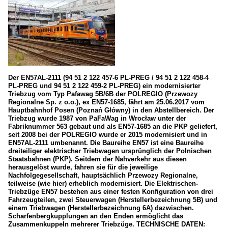
Der EN57AL-2111 (94 51 2 122 457-6 PL-PREG / 94 51 2 122 458-4
PL-PREG und 94 51 2 122 459-2 PL-PREG) ein modernisierter
Triebzug vom Typ Pafawag 5B/6B der POLREGIO (Przewozy
Regionalne Sp. z o.o.), ex EN57-1685, fährt am 25.06.2017 vom
Hauptbahnhof Posen (Poznań Główny) in den Abstellbereich. Der
Triebzug wurde 1987 von PaFaWag in Wrocław unter der
Fabriknummer 563 gebaut und als EN57-1685 an die PKP geliefert,
seit 2008 bei der POLREGIO wurde er 2015 modernisiert und in
EN57AL-2111 umbenannt. Die Baureihe EN57 ist eine Baureihe
dreiteiliger elektrischer Triebwagen ursprünglich der Polnischen
Staatsbahnen (PKP). Seitdem der Nahverkehr aus diesen
herausgelöst wurde, fahren sie für die jeweilige
Nachfolgegesellschaft, hauptsächlich Przewozy Regionalne,
teilweise (wie hier) erheblich modernisiert. Die Elektrischen-
Triebzüge EN57 bestehen aus einer festen Konfiguration von drei
Fahrzeugteilen, zwei Steuerwagen (Herstellerbezeichnung 5B) und
einem Triebwagen (Herstellerbezeichnung 6A) dazwischen.
Scharfenbergkupplungen an den Enden ermöglicht das
Zusammenkuppeln mehrerer Triebzüge. TECHNISCHE DATEN: