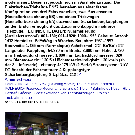
modernisiert. Dieser ist jedoch noch im Auslieferzustand. Die
Elektrischen-Triebzüge EN57 bestehen aus einer festen
Konfiguration von drei Fahrzeugteilen, zwei Steuerwagen
(Herstellerbezeichnung 5B) und einem Triebwagen
(Herstellerbezeichnung 6A) dazwischen. Scharfenbergkupplungen
an den Enden ermöglicht das Zusammenkuppeln mehrerer
Triebzüge. TECHNISCHE DATEN: Nummerierung
(Auslieferzustand): 001–130; 601–1828; 1900–1953 Gebaute Anzahl:
1412 Hersteller: PaFaWag in Wrocław Baujahre: 1961–1993
Spurweite: 1.435 mm (Normalspur) Achsformel: 2'2'+Bo'Bo'+2'2'
Länge über Kupplung: 64.970 mm Breite: 2.880 mm Höhe: 3.720
mm Treibraddurchmesser: 1.000 mm Laufraddurchmesser: 920
mm Dienstgewicht: 126,5 t Höchstgeschwindigkeit: 120 km/h (ab
der 2. Lieferserie) Leistung: 4×175 kW (2.Serie) Stromsystem: 3 kV
DC Anzahl der Fahrmotoren: 4 Kupplungstyp:
Scharfenbergkupplung Sitzplätze: 212

Armin Schwarz
Polen / Triebzüge / EN 57 (Pafawag 5B/6B)
,
Polen / Unternehmen /
POLREGIO (Przewozy Regionalne sp. z o.o.)
,
Polen / Bahnhöfe / Posen Hbf /
Poznań Główny
,
_Spezifikationen von Triebfahrzeugen / Polen /
Triebfahrezeuge
528 1400x933 Px, 01.03.2024
