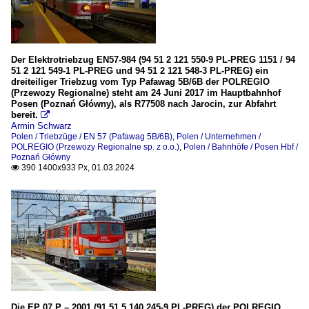
Der Elektrotriebzug EN57-984 (94 51 2 121 550-9 PL-PREG 1151 / 94
51 2 121 549-1 PL-PREG und 94 51 2 121 548-3 PL-PREG) ein
dreiteiliger Triebzug vom Typ Pafawag 5B/6B der POLREGIO
(Przewozy Regionalne) steht am 24 Juni 2017 im Hauptbahnhof
Posen (Poznań Główny), als R77508 nach Jarocin, zur Abfahrt
bereit.

Armin Schwarz
Polen / Triebzüge / EN 57 (Pafawag 5B/6B)
,
Polen / Unternehmen /
POLREGIO (Przewozy Regionalne sp. z o.o.)
,
Polen / Bahnhöfe / Posen Hbf /
Poznań Główny
390 1400x933 Px, 01.03.2024

Die EP 07 P – 2001 (91 51 5 140 245-9 PL-PREG) der POLREGIO