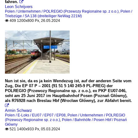
fahren.

Leon Schrijvers
Polen / Unternehmen / POLREGIO (Przewozy Regionalne sp. z o.o.)
,
Polen /
Triebzüge / SA 138 (dreiteiliger NeWag 221M)
409 1200x800 Px, 26.05.2024

Nun ist sie, da es ja kein Wendezug ist, auf der anderen Seite vom
Zug, Die EP 07 P – 2001 (91 51 5 140 245-9 PL-PREG) der
POLREGIO (Przewozy Regionalne sp. z o.o.), ex PKP EU07-046,
seht am 25 Juni 2017 im Hauptbahnhof Posen (Poznań Główny),
als R76928 nach Breslau Hbf (Wrocław Główny), zur Abfahrt bereit.

Armin Schwarz
Polen / E-Loks / EU07 / EP07 / EP08
,
Polen / Unternehmen / POLREGIO
(Przewozy Regionalne sp. z o.o.)
,
Polen / Bahnhöfe / Posen Hbf / Poznań
Główny
521 1400x933 Px, 05.03.2024
