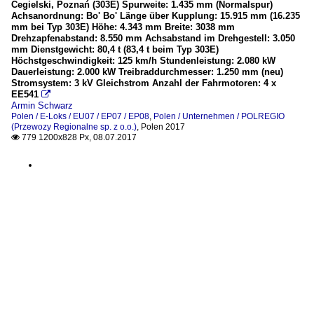
Cegielski, Poznań (303E) Spurweite: 1.435 mm (Normalspur)
Achsanordnung: Bo' Bo' Länge über Kupplung: 15.915 mm (16.235
mm bei Typ 303E) Höhe: 4.343 mm Breite: 3038 mm
Drehzapfenabstand: 8.550 mm Achsabstand im Drehgestell: 3.050
mm Dienstgewicht: 80,4 t (83,4 t beim Typ 303E)
Höchstgeschwindigkeit: 125 km/h Stundenleistung: 2.080 kW
Dauerleistung: 2.000 kW Treibraddurchmesser: 1.250 mm (neu)
Stromsystem: 3 kV Gleichstrom Anzahl der Fahrmotoren: 4 x
EE541

Armin Schwarz
Polen / E-Loks / EU07 / EP07 / EP08
,
Polen / Unternehmen / POLREGIO
(Przewozy Regionalne sp. z o.o.)
,
Polen 2017
779 1200x828 Px, 08.07.2017
