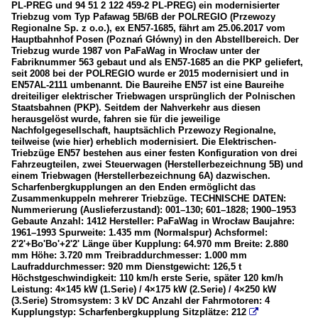
PL-PREG und 94 51 2 122 459-2 PL-PREG) ein modernisierter
Triebzug vom Typ Pafawag 5B/6B der POLREGIO (Przewozy
Regionalne Sp. z o.o.), ex EN57-1685, fährt am 25.06.2017 vom
Hauptbahnhof Posen (Poznań Główny) in den Abstellbereich. Der
Triebzug wurde 1987 von PaFaWag in Wrocław unter der
Fabriknummer 563 gebaut und als EN57-1685 an die PKP geliefert,
seit 2008 bei der POLREGIO wurde er 2015 modernisiert und in
EN57AL-2111 umbenannt. Die Baureihe EN57 ist eine Baureihe
dreiteiliger elektrischer Triebwagen ursprünglich der Polnischen
Staatsbahnen (PKP). Seitdem der Nahverkehr aus diesen
herausgelöst wurde, fahren sie für die jeweilige
Nachfolgegesellschaft, hauptsächlich Przewozy Regionalne,
teilweise (wie hier) erheblich modernisiert. Die Elektrischen-
Triebzüge EN57 bestehen aus einer festen Konfiguration von drei
Fahrzeugteilen, zwei Steuerwagen (Herstellerbezeichnung 5B) und
einem Triebwagen (Herstellerbezeichnung 6A) dazwischen.
Scharfenbergkupplungen an den Enden ermöglicht das
Zusammenkuppeln mehrerer Triebzüge. TECHNISCHE DATEN:
Nummerierung (Auslieferzustand): 001–130; 601–1828; 1900–1953
Gebaute Anzahl: 1412 Hersteller: PaFaWag in Wrocław Baujahre:
1961–1993 Spurweite: 1.435 mm (Normalspur) Achsformel:
2'2'+Bo'Bo'+2'2' Länge über Kupplung: 64.970 mm Breite: 2.880
mm Höhe: 3.720 mm Treibraddurchmesser: 1.000 mm
Laufraddurchmesser: 920 mm Dienstgewicht: 126,5 t
Höchstgeschwindigkeit: 110 km/h erste Serie, später 120 km/h
Leistung: 4×145 kW (1.Serie) / 4×175 kW (2.Serie) / 4×250 kW
(3.Serie) Stromsystem: 3 kV DC Anzahl der Fahrmotoren: 4
Kupplungstyp: Scharfenbergkupplung Sitzplätze: 212
