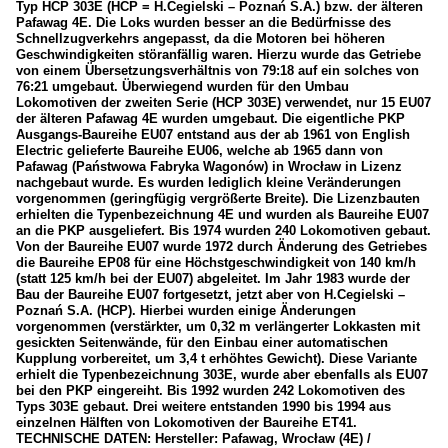
Typ HCP 303E (HCP = H.Cegielski – Poznań S.A.) bzw. der älteren
Pafawag 4E. Die Loks wurden besser an die Bedürfnisse des
Schnellzugverkehrs angepasst, da die Motoren bei höheren
Geschwindigkeiten störanfällig waren. Hierzu wurde das Getriebe
von einem Übersetzungsverhältnis von 79:18 auf ein solches von
76:21 umgebaut. Überwiegend wurden für den Umbau
Lokomotiven der zweiten Serie (HCP 303E) verwendet, nur 15 EU07
der älteren Pafawag 4E wurden umgebaut. Die eigentliche PKP
Ausgangs-Baureihe EU07 entstand aus der ab 1961 von English
Electric gelieferte Baureihe EU06, welche ab 1965 dann von
Pafawag (Państwowa Fabryka Wagonów) in Wrocław in Lizenz
nachgebaut wurde. Es wurden lediglich kleine Veränderungen
vorgenommen (geringfügig vergrößerte Breite). Die Lizenzbauten
erhielten die Typenbezeichnung 4E und wurden als Baureihe EU07
an die PKP ausgeliefert. Bis 1974 wurden 240 Lokomotiven gebaut.
Von der Baureihe EU07 wurde 1972 durch Änderung des Getriebes
die Baureihe EP08 für eine Höchstgeschwindigkeit von 140 km/h
(statt 125 km/h bei der EU07) abgeleitet. Im Jahr 1983 wurde der
Bau der Baureihe EU07 fortgesetzt, jetzt aber von H.Cegielski –
Poznań S.A. (HCP). Hierbei wurden einige Änderungen
vorgenommen (verstärkter, um 0,32 m verlängerter Lokkasten mit
gesickten Seitenwände, für den Einbau einer automatischen
Kupplung vorbereitet, um 3,4 t erhöhtes Gewicht). Diese Variante
erhielt die Typenbezeichnung 303E, wurde aber ebenfalls als EU07
bei den PKP eingereiht. Bis 1992 wurden 242 Lokomotiven des
Typs 303E gebaut. Drei weitere entstanden 1990 bis 1994 aus
einzelnen Hälften von Lokomotiven der Baureihe ET41.
TECHNISCHE DATEN: Hersteller: Pafawag, Wrocław (4E) /