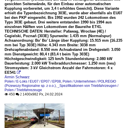
gesickten Seitenwände, für den Einbau einer automatischen
Kupplung vorbereitet, um 3,4 t erhöhtes Gewicht). Diese Variante
erhielt die Typenbezeichnung 303E, wurde aber ebenfalls als EU07
bei den PKP eingereiht. Bis 1992 wurden 242 Lokomotiven des
Typs 303E gebaut. Drei weitere entstanden 1990 bis 1994 aus
einzelnen Hälften von Lokomotiven der Baureihe ET41.
TECHNISCHE DATEN: Hersteller: Pafawag, Wrocław (4E) /
Cegielski, Poznań (303E) Spurweite: 1.435 mm (Normalspur)
Achsanordnung: Bo' Bo' Länge über Kupplung: 15.915 mm (16.235
mm bei Typ 303E) Höhe: 4.343 mm Breite: 3038 mm
Drehzapfenabstand: 8.550 mm Achsabstand im Drehgestell: 3.050
mm Dienstgewicht: 80,4 t (83,4 t beim Typ 303E)
Höchstgeschwindigkeit: 125 km/h Stundenleistung: 2.080 kW
Dauerleistung: 2.000 kW Treibraddurchmesser: 1.250 mm (neu)
Stromsystem: 3 kV Gleichstrom Anzahl der Fahrmotoren: 4 x
EE541

Armin Schwarz
Polen / E-Loks / EU07 / EP07 / EP08
,
Polen / Unternehmen / POLREGIO
(Przewozy Regionalne sp. z o.o.)
,
_Spezifikationen von Triebfahrzeugen /
Polen / Triebfahrezeuge
450
1400x982 Px, 24.02.2024

 2