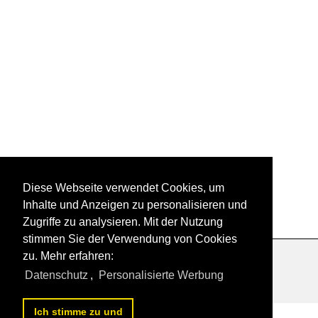
Diese Webseite verwendet Cookies, um
1
2
nächste Seite
>>
Inhalte und Anzeigen zu personalisieren und
Zugriffe zu analysieren. Mit der Nutzung
stimmen Sie der Verwendung von Cookies
zu. Mehr erfahren:
Datenschutzerklärung
|
Impressum
|
Kontakt
Datenschutz
,
Personalisierte Werbung
Ich stimme zu und