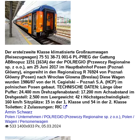
Der erste/zweite Klasse klimatisierte Großraumwagen
(Reisezugwagen) 75 51 38-71 001-6 PL-PREG der Gattung
AB8nopuz 1151 (163A) der der POLREGIO (Przewozy Regionalne
sp. z o.o.), am 25 Juni 2017 im Hauptbahnhof Posen (Poznań
Główny), eingereiht in den Regionalzug R 76924 von Poznań
Główny (Posen) nach Wrocław Glowna (Breslau) Diese Wagen
wurden 1986/87 von der H. Cegielski – Poznań S.A. (HCP) im
polnischen Posen gebaut. TECHNISCHE DATEN: Länge über
Puffer: 24.400 mm Drehzapfenabstand: 17.200 mm Achsabstand im
Drehgestell: 2.500 mm Leergewicht: 42 t Höchstgeschwindigkeit:
160 km/h Sitzplätze: 15 in der 1. Klasse und 54 in der 2. Klasse
Toiletten: 2 Zulassungen: RIC

Armin Schwarz
Polen / Unternehmen / POLREGIO (Przewozy Regionalne sp. z o.o.)
,
Polen /
Wagen / Personenwagen
533 1400x933 Px, 05.03.2024
