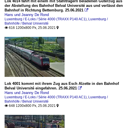
Lok 4014 fährt mit einem mit Stahlträgern beladenen Güterzug aus
der Abstellung des Bahnhof Belval Université aus und verlässt den
Bahnhof in Richtung Bettemburg. 25.06.2021

Hans und Jeanny De Rond
Luxemburg / E-Loks / Série 4000 (TRAXX P140 AC1)
,
Luxemburg /
Bahnhöfe / Belval Université
616 1200x800 Px, 25.06.2021


Lok 4001 kommt mit ihrem Zug aus Esch Alzette in den Bahnhof
Belval Université eingefahren. 25.06.2021

Hans und Jeanny De Rond
Luxemburg / E-Loks / Série 4000 (TRAXX P140 AC1)
,
Luxemburg /
Bahnhöfe / Belval Université
648 1200x800 Px, 25.06.2021

