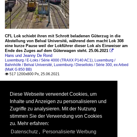
CFL Lok schiebt ihren mit Schrott beladenen Güterzug in die
Abstellung von Belval Université, während dem macht Lok 308
eine kurze Pause weil der Lokführer dieser Lok als Einweiser am
Ende des Zuges auf dem Güterwagen steht. 25.06.2021

Hans und Jeanny De Rond
Luxemburg / E-Loks / Série 4000 (TRAXX P140 AC1)
,
Luxemburg /
Bahnhöfe / Belval Université
,
Luxemburg / Dieselloks / Série 300, ex Arbed
(MaK G 850 BB)
517 1200x800 Px, 25.06.2021

Diese Webseite verwendet Cookies, um
Inhalte und Anzeigen zu personalisieren und
Zugriffe zu analysieren. Mit der Nutzung
stimmen Sie der Verwendung von Cookies
zu. Mehr erfahren:
Datenschutz
,
Personalisierte Werbung