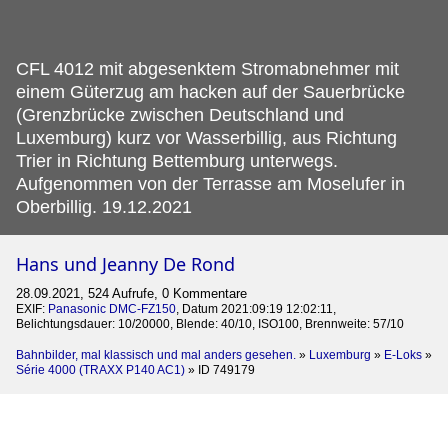
CFL 4012 mit abgesenktem Stromabnehmer mit
einem Güterzug am hacken auf der Sauerbrücke
(Grenzbrücke zwischen Deutschland und
Luxemburg) kurz vor Wasserbillig, aus Richtung
Trier in Richtung Bettemburg unterwegs.
Aufgenommen von der Terrasse am Moselufer in
Oberbillig. 19.12.2021
Hans und Jeanny De Rond
28.09.2021, 524 Aufrufe, 0 Kommentare
EXIF:
Panasonic DMC-FZ150
, Datum 2021:09:19 12:02:11,
Belichtungsdauer: 10/20000, Blende: 40/10, ISO100, Brennweite: 57/10
Bahnbilder, mal klassisch und mal anders gesehen.
»
Luxemburg
»
E-Loks
»
Série 4000 (TRAXX P140 AC1)
»
ID 749179