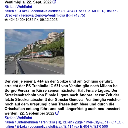
Ventimiglia. 22. Sept. 2022

Stefan Wohlfahrt
Italien / E-Loks (Locomotiva elettrica) / E.464 (TRAXX P160 DCP)
,
Italien /
Strecken / Ferrovia Genova-Ventimiglia (RFI 74 / 75)
424 1400x1032 Px, 09.12.2023

Der von je einer E 414 an der Spitze und am Schluss geführt,
erreicht der FS Trenitalia IC 631 von Ventimiglia nach Milano bei
Borgio Verezzi in Kürze seinen nächsten Halt Finale Ligure. Der
Streckenabschnitt von Finale Ligure nach Andora ist zur Zeit der
letzte Streckenabschnitt der Strecke Genova - Ventimiglia welcher
noch auf dem ursprünglichen Trasse dem Meer und durch die
Ortschaften entlang führt und soll längerfristig auch neu trassiert
werden. 22. September 2022

Stefan Wohlfahrt
Italien / Unternehmen / Trenitalia (TI)
,
Italien / Züge / Inter-City-Züge (IC / EC)
,
Italien / E-Loks (Locomotiva elettrica) / E.414 (ex E.404 A / ETR 500