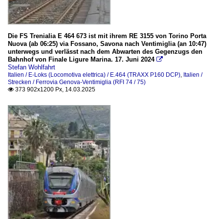
Die FS Trenialia E 464 673 ist mit ihrem RE 3155 von Torino Porta
Nuova (ab 06:25) via Fossano, Savona nach Ventimiglia (an 10:47)
unterwegs und verlässt nach dem Abwarten des Gegenzugs den
Bahnhof von Finale Ligure Marina. 17. Juni 2024

Stefan Wohlfahrt
Italien / E-Loks (Locomotiva elettrica) / E.464 (TRAXX P160 DCP)
,
Italien /
Strecken / Ferrovia Genova-Ventimiglia (RFI 74 / 75)
373 902x1200 Px, 14.03.2025
