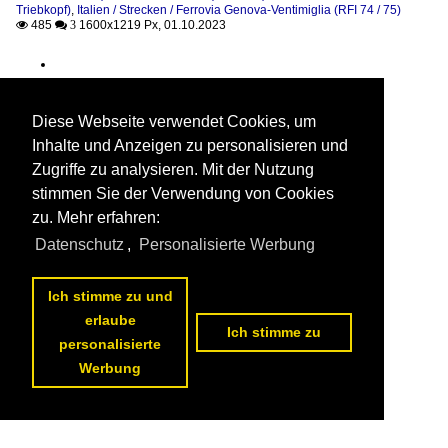
Triebkopf)
,
Italien / Strecken / Ferrovia Genova-Ventimiglia (RFI 74 / 75)
485
1600x1219 Px, 01.10.2023

 3
Diese Webseite verwendet Cookies, um
Inhalte und Anzeigen zu personalisieren und
Zugriffe zu analysieren. Mit der Nutzung
stimmen Sie der Verwendung von Cookies
zu. Mehr erfahren:
Datenschutz
,
Personalisierte Werbung
Ich stimme zu und
erlaube
Ich stimme zu
personalisierte
Werbung