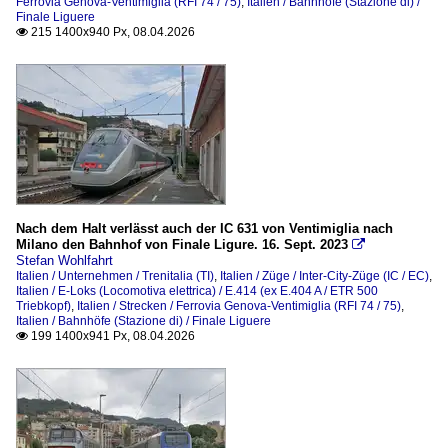
Ferrovia Genova-Ventimiglia (RFI 74 / 75)
,
Italien / Bahnhöfe (Stazione di) /
Finale Liguere
215 1400x940 Px, 08.04.2026

Nach dem Halt verlässt auch der IC 631 von Ventimiglia nach
Milano den Bahnhof von Finale Ligure. 16. Sept. 2023

Stefan Wohlfahrt
Italien / Unternehmen / Trenitalia (TI)
,
Italien / Züge / Inter-City-Züge (IC / EC)
,
Italien / E-Loks (Locomotiva elettrica) / E.414 (ex E.404 A / ETR 500
Triebkopf)
,
Italien / Strecken / Ferrovia Genova-Ventimiglia (RFI 74 / 75)
,
Italien / Bahnhöfe (Stazione di) / Finale Liguere
199 1400x941 Px, 08.04.2026
