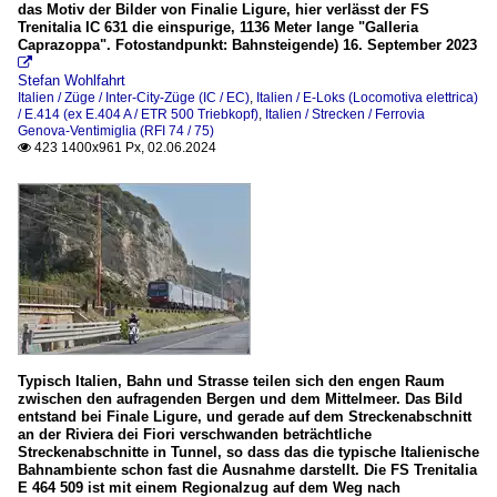
das Motiv der Bilder von Finalie Ligure, hier verlässt der FS
Trenitalia IC 631 die einspurige, 1136 Meter lange "Galleria
Caprazoppa". Fotostandpunkt: Bahnsteigende) 16. September 2023

Stefan Wohlfahrt
Italien / Züge / Inter-City-Züge (IC / EC)
,
Italien / E-Loks (Locomotiva elettrica)
/ E.414 (ex E.404 A / ETR 500 Triebkopf)
,
Italien / Strecken / Ferrovia
Genova-Ventimiglia (RFI 74 / 75)
423 1400x961 Px, 02.06.2024

Typisch Italien, Bahn und Strasse teilen sich den engen Raum
zwischen den aufragenden Bergen und dem Mittelmeer. Das Bild
entstand bei Finale Ligure, und gerade auf dem Streckenabschnitt
an der Riviera dei Fiori verschwanden beträchtliche
Streckenabschnitte in Tunnel, so dass das die typische Italienische
Bahnambiente schon fast die Ausnahme darstellt. Die FS Trenitalia
E 464 509 ist mit einem Regionalzug auf dem Weg nach