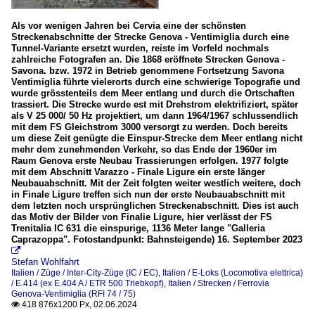
Als vor wenigen Jahren bei Cervia eine der schönsten
Streckenabschnitte der Strecke Genova - Ventimiglia durch eine
Tunnel-Variante ersetzt wurden, reiste im Vorfeld nochmals
zahlreiche Fotografen an. Die 1868 eröffnete Strecken Genova -
Savona. bzw. 1972 in Betrieb genommene Fortsetzung Savona
Ventimiglia führte vielerorts durch eine schwierige Topografie und
wurde grösstenteils dem Meer entlang und durch die Ortschaften
trassiert. Die Strecke wurde est mit Drehstrom elektrifiziert, später
als V 25 000/ 50 Hz projektiert, um dann 1964/1967 schlussendlich
mit dem FS Gleichstrom 3000 versorgt zu werden. Doch bereits
um diese Zeit genügte die Einspur-Strecke dem Meer entlang nicht
mehr dem zunehmenden Verkehr, so das Ende der 1960er im
Raum Genova erste Neubau Trassierungen erfolgen. 1977 folgte
mit dem Abschnitt Varazzo - Finale Ligure ein erste länger
Neubauabschnitt. Mit der Zeit folgten weiter westlich weitere, doch
in Finale Ligure treffen sich nun der erste Neubauabschnitt mit
dem letzten noch ursprünglichen Streckenabschnitt. Dies ist auch
das Motiv der Bilder von Finalie Ligure, hier verlässt der FS
Trenitalia IC 631 die einspurige, 1136 Meter lange "Galleria
Caprazoppa". Fotostandpunkt: Bahnsteigende) 16. September 2023

Stefan Wohlfahrt
Italien / Züge / Inter-City-Züge (IC / EC)
,
Italien / E-Loks (Locomotiva elettrica)
/ E.414 (ex E.404 A / ETR 500 Triebkopf)
,
Italien / Strecken / Ferrovia
Genova-Ventimiglia (RFI 74 / 75)
418 876x1200 Px, 02.06.2024
