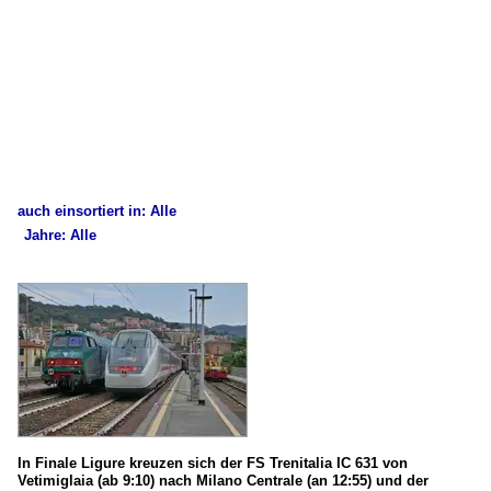
auch einsortiert in: Alle
Jahre: Alle
×
×
Alle Kategorien
Alle Jahre
Italien
2020
Bahnhöfe (Stazione di)
2022
Finale Liguere
2023
2024
E-Loks (Locomotiva elettrica)
In Finale Ligure kreuzen sich der FS Trenitalia IC 631 von
Vetimiglaia (ab 9:10) nach Milano Centrale (an 12:55) und der
E.414 (ex E.404 A / ETR 500 Triebkopf)