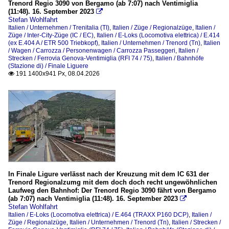
Trenord Regio 3090 von Bergamo (ab 7:07) nach Ventimiglia
(11:48). 16. September 2023
E.464 (TRAXX P160 DCP)

Stefan Wohlfahrt
Italien / Unternehmen / Trenitalia (TI)
,
Italien / Züge / Regionalzüge
,
Italien /
Züge / Inter-City-Züge (IC / EC)
Triebzüge
,
Italien / E-Loks (Locomotiva elettrica) / E.414
(ex E.404 A / ETR 500 Triebkopf)
,
Italien / Unternehmen / Trenord (Tn)
,
Italien
/ Wagen / Carrozza / Personenwagen / Carrozza Passeggeri
,
Italien /
ETR 324 / ETR 425 / ETR 526 (Alstom Coradia Meridian - J
Strecken / Ferrovia Genova-Ventimiglia (RFI 74 / 75)
,
Italien / Bahnhöfe
(Stazione di) / Finale Liguere
191 1400x941 Px, 08.04.2026

Unternehmen
Trenitalia (TI)
Trenord (Tn)
Wagen / Carrozza
Personenwagen / Carrozza Passeggeri
Züge
In Finale Ligure verlässt nach der Kreuzung mit dem IC 631 der
Trenord Regionalzumg mit dem doch doch recht ungewöhnlichen
Inter-City-Züge (IC / EC)
Laufweg den Bahnhof: Der Trenord Regio 3090 fährt von Bergamo
(ab 7:07) nach Ventimiglia (11:48). 16. September 2023

Regionalzüge
Stefan Wohlfahrt
Italien / E-Loks (Locomotiva elettrica) / E.464 (TRAXX P160 DCP)
,
Italien /
Züge / Regionalzüge
,
Italien / Unternehmen / Trenord (Tn)
,
Italien / Strecken /