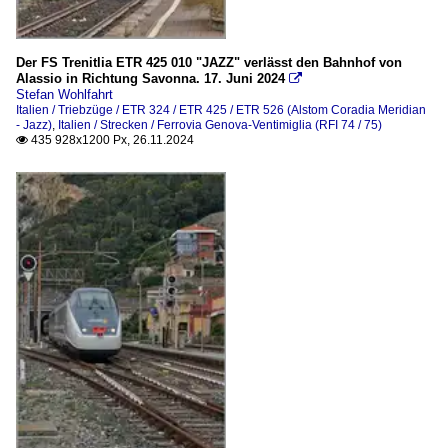
Der FS Trenitlia ETR 425 010 "JAZZ" verlässt den Bahnhof von
Alassio in Richtung Savonna. 17. Juni 2024

Stefan Wohlfahrt
Italien / Triebzüge / ETR 324 / ETR 425 / ETR 526 (Alstom Coradia Meridian
- Jazz)
,
Italien / Strecken / Ferrovia Genova-Ventimiglia (RFI 74 / 75)
435 928x1200 Px, 26.11.2024
