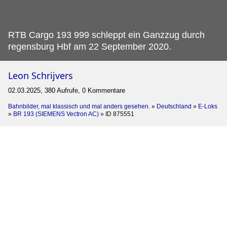
RTB Cargo 193 999 schleppt ein Ganzzug durch
regensburg Hbf am 22 September 2020.
Leon Schrijvers
02.03.2025, 380 Aufrufe, 0 Kommentare
Bahnbilder, mal klassisch und mal anders gesehen.
»
Deutschland
»
E-Loks
»
BR 193 (SIEMENS Vectron AC)
»
ID 875551