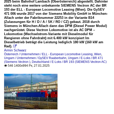
2025 beim Bahnhof Lambach (Oberösterreich) abgestellt. Dahinter
steht noch eine weitere unbekannte SIEMENS Vectron AC der BR
193 der ELL - European Locomotive Leasing (Wien). Die GySEV
471 006 wurde 2017 von der Siemens Mobility GmbH in München-
Allach unter der Fabriknummer 22253 in der Variante B14
(Zulassungen für H / D / A / SK / RO / CZ) gebaut. 2018 durch
Siemens in München-Allach dann das DPM (Diesel Power Modul)
nachgerüstet. Diese Vectron Lokomotive ist als AC DPM –
Lokomotive (Wechselstrom-Variante mit Dieselmodul für
Rangieren ohne Fahrdraht) mit 6.400 kW konzipiert Im
Dieselbetrieb beträgt die Leistung lediglich 180 kW (160 kW am
Rad).

Armin Schwarz
Österreich / Unternehmen / ELL - European Locomotive Leasing, Wien
,
Ungarn / Unternehmen / GySEV Raaberbahn
,
Ungarn / E-Loks / BR 471
(Siemens Vectron )
,
Deutschland / E-Loks / BR 193 (SIEMENS Vectron AC)
546 1400x994 Px, 27.01.2025
