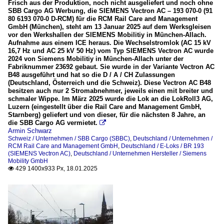
Frisch aus der Produktion, noch nicht ausgeliefert und noch ohne
SBB Cargo AG Werbung, die SIEMENS Vectron AC – 193 070-0 (91
80 6193 070-0 D-RCM) für die RCM Rail Care and Management
GmbH (München), steht am 13 Januar 2025 auf dem Werksgleisen
vor den Werkshallen der SIEMENS Mobilitiy in München-Allach.
Aufnahme aus einem ICE heraus. Die Wechselstromlok (AC 15 kV
16,7 Hz und AC 25 kV 50 Hz) vom Typ SIEMENS Vectron AC wurde
2024 von Siemens Mobilitiy in München-Allach unter der
Fabriknummer 23692 gebaut. Sie wurde in der Variante Vectron AC
B48 ausgeführt und hat so die D / A / CH Zulassungen
(Deutschland, Österreich und die Schweiz). Diese Vectron AC B48
besitzen auch nur 2 Stromabnehmer, jeweils einen mit breiter und
schmaler Wippe. Im März 2025 wurde die Lok an die LokRoll3 AG,
Luzern (eingestellt über die Rail Care and Management GmbH,
Starnberg) geliefert und von dieser, für die nächsten 8 Jahre, an
die SBB Cargo AG vermietet.

Armin Schwarz
Schweiz / Unternehmen / SBB Cargo (SBBC)
,
Deutschland / Unternehmen /
RCM Rail Care and Management GmbH
,
Deutschland / E-Loks / BR 193
(SIEMENS Vectron AC)
,
Deutschland / Unternehmen Hersteller / Siemens
Mobility GmbH
429 1400x933 Px, 18.01.2025
