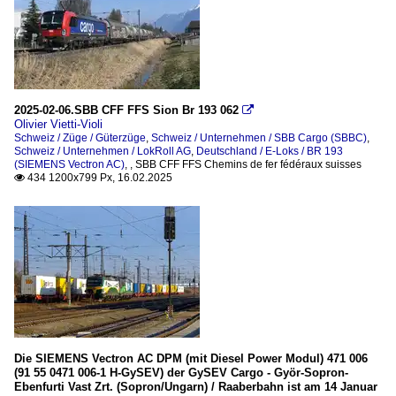
2025-02-06.SBB CFF FFS Sion Br 193 062

Olivier Vietti-Violi
Schweiz / Züge / Güterzüge
,
Schweiz / Unternehmen / SBB Cargo (SBBC)
,
Schweiz / Unternehmen / LokRoll AG
,
Deutschland / E-Loks / BR 193
(SIEMENS Vectron AC)
,
,
SBB CFF FFS Chemins de fer fédéraux suisses
434 1200x799 Px, 16.02.2025

Die SIEMENS Vectron AC DPM (mit Diesel Power Modul) 471 006
(91 55 0471 006-1 H-GySEV) der GySEV Cargo - Györ-Sopron-
Ebenfurti Vast Zrt. (Sopron/Ungarn) / Raaberbahn ist am 14 Januar