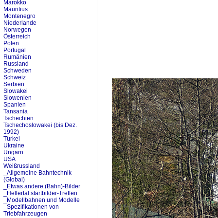
Marokko
Mauritius
Montenegro
Niederlande
Norwegen
Österreich
Polen
Portugal
Rumänien
Russland
Schweden
Schweiz
Serbien
Slowakei
Slowenien
Spanien
Tansania
Tschechien
Tschechoslowakei (bis Dez.
1992)
Türkei
Ukraine
Ungarn
USA
Weißrussland
_Allgemeine Bahntechnik
(Global)
_Etwas andere (Bahn)-Bilder
_Hellertal startbilder-Treffen
_Modellbahnen und Modelle
_Spezifikationen von
Triebfahrzeugen