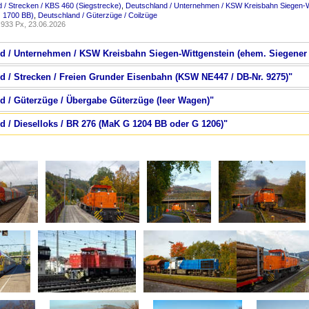
 / Strecken / KBS 460 (Siegstrecke)
,
Deutschland / Unternehmen / KSW Kreisbahn Siegen-W
 1700 BB)
,
Deutschland / Güterzüge / Coilzüge
933 Px, 23.06.2026
nd / Unternehmen / KSW Kreisbahn Siegen-Wittgenstein (ehem. Siegener
nd / Strecken / Freien Grunder Eisenbahn (KSW NE447 / DB-Nr. 9275)"
nd / Güterzüge / Übergabe Güterzüge (leer Wagen)"
d / Dieselloks / BR 276 (MaK G 1204 BB oder G 1206)"