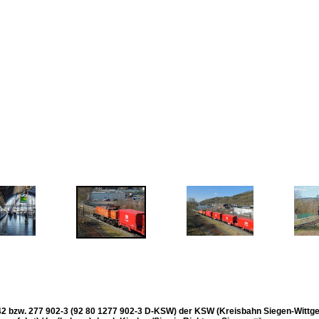
2 bzw. 277 902-3 (92 80 1277 902-3 D-KSW) der KSW (Kreisbahn Siegen-Wittgens