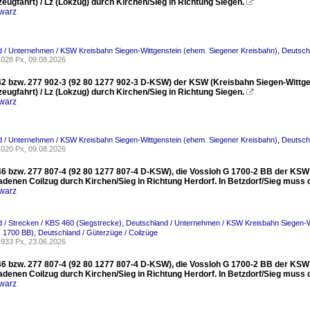
zeugfahrt) / Lz (Lokzug) durch Kirchen/Sieg in Richtung Siegen.

warz
 / Unternehmen / KSW Kreisbahn Siegen-Wittgenstein (ehem. Siegener Kreisbahn)
,
Deutsch
028 Px, 09.08.2026
2 bzw. 277 902-3 (92 80 1277 902-3 D-KSW) der KSW (Kreisbahn Siegen-Wittgens
zeugfahrt) / Lz (Lokzug) durch Kirchen/Sieg in Richtung Siegen.

warz
 / Unternehmen / KSW Kreisbahn Siegen-Wittgenstein (ehem. Siegener Kreisbahn)
,
Deutsch
020 Px, 09.08.2026
6 bzw. 277 807-4 (92 80 1277 807-4 D-KSW), die Vossloh G 1700-2 BB der KSW (
adenen Coilzug durch Kirchen/Sieg in Richtung Herdorf. In Betzdorf/Sieg muss
warz
 / Strecken / KBS 460 (Siegstrecke)
,
Deutschland / Unternehmen / KSW Kreisbahn Siegen-W
 1700 BB)
,
Deutschland / Güterzüge / Coilzüge
933 Px, 23.06.2026
6 bzw. 277 807-4 (92 80 1277 807-4 D-KSW), die Vossloh G 1700-2 BB der KSW (
adenen Coilzug durch Kirchen/Sieg in Richtung Herdorf. In Betzdorf/Sieg muss
warz