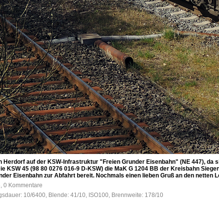
 Herdorf auf der KSW-Infrastruktur "Freien Grunder Eisenbahn" (NE 447), da s
. Die KSW 45 (98 80 0276 016-9 D-KSW) die MaK G 1204 BB der Kreisbahn Siege
nder Eisenbahn zur Abfahrt bereit. Nochmals einen lieben Gruß an den netten L
e, 0 Kommentare
ngsdauer: 10/6400, Blende: 41/10, ISO100, Brennweite: 178/10