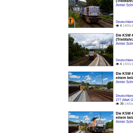
(Triebfahr
Armin Sch
Deutschland
4
1400x1

Die KSW 4
(Triebfahr
Armin Sch
Deutschland
4
1400x1

Die KSW 4
einem bel
Armin Sch
Deutschland
277 (MaK G
39
1400x

Die KSW 4
einem bel
Armin Sch