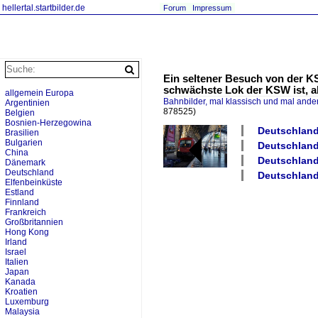
hellertal.startbilder.de
Forum
Impressum
Ein seltener Besuch von der KS
schwächste Lok der KSW ist, ab
allgemein Europa
Bahnbilder, mal klassisch und mal ande
Argentinien
878525)
Belgien
Bosnien-Herzegowina
Deutschland
Brasilien
Bulgarien
Deutschland
China
Deutschland
Dänemark
Deutschland
Deutschland
Elfenbeinküste
Estland
Finnland
Frankreich
Großbritannien
Hong Kong
Irland
Israel
Italien
Japan
Kanada
Kroatien
Luxemburg
Malaysia