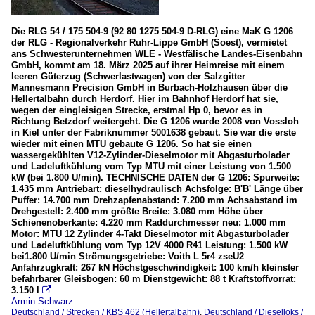
Die RLG 54 / 175 504-9 (92 80 1275 504-9 D-RLG) eine MaK G 1206
der RLG - Regionalverkehr Ruhr-Lippe GmbH (Soest), vermietet
ans Schwesterunternehmen WLE - Westfälische Landes-Eisenbahn
GmbH, kommt am 18. März 2025 auf ihrer Heimreise mit einem
leeren Güterzug (Schwerlastwagen) von der Salzgitter
Mannesmann Precision GmbH in Burbach-Holzhausen über die
Hellertalbahn durch Herdorf. Hier im Bahnhof Herdorf hat sie,
wegen der eingleisigen Strecke, erstmal Hp 0, bevor es in
Richtung Betzdorf weitergeht. Die G 1206 wurde 2008 von Vossloh
in Kiel unter der Fabriknummer 5001638 gebaut. Sie war die erste
wieder mit einen MTU gebaute G 1206. So hat sie einen
wassergekühlten V12-Zylinder-Dieselmotor mit Abgasturbolader
und Ladeluftkühlung vom Typ MTU mit einer Leistung von 1.500
kW (bei 1.800 U/min). TECHNISCHE DATEN der G 1206: Spurweite:
1.435 mm Antriebart: dieselhydraulisch Achsfolge: B'B' Länge über
Puffer: 14.700 mm Drehzapfenabstand: 7.200 mm Achsabstand im
Drehgestell: 2.400 mm größte Breite: 3.080 mm Höhe über
Schienenoberkante: 4.220 mm Raddurchmesser neu: 1.000 mm
Motor: MTU 12 Zylinder 4-Takt Dieselmotor mit Abgasturbolader
und Ladeluftkühlung vom Typ 12V 4000 R41 Leistung: 1.500 kW
bei1.800 U/min Strömungsgetriebe: Voith L 5r4 zseU2
Anfahrzugkraft: 267 kN Höchstgeschwindigkeit: 100 km/h kleinster
befahrbarer Gleisbogen: 60 m Dienstgewicht: 88 t Kraftstoffvorrat:
3.150 l

Armin Schwarz
Deutschland / Strecken / KBS 462 (Hellertalbahn)
,
Deutschland / Dieselloks /