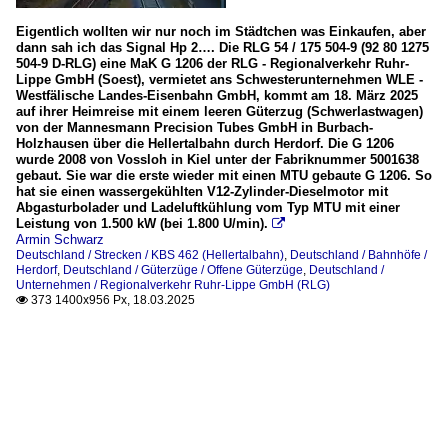
Eigentlich wollten wir nur noch im Städtchen was Einkaufen, aber
dann sah ich das Signal Hp 2…. Die RLG 54 / 175 504-9 (92 80 1275
504-9 D-RLG) eine MaK G 1206 der RLG - Regionalverkehr Ruhr-
Lippe GmbH (Soest), vermietet ans Schwesterunternehmen WLE -
Westfälische Landes-Eisenbahn GmbH, kommt am 18. März 2025
auf ihrer Heimreise mit einem leeren Güterzug (Schwerlastwagen)
von der Mannesmann Precision Tubes GmbH in Burbach-
Holzhausen über die Hellertalbahn durch Herdorf. Die G 1206
wurde 2008 von Vossloh in Kiel unter der Fabriknummer 5001638
gebaut. Sie war die erste wieder mit einen MTU gebaute G 1206. So
hat sie einen wassergekühlten V12-Zylinder-Dieselmotor mit
Abgasturbolader und Ladeluftkühlung vom Typ MTU mit einer
Leistung von 1.500 kW (bei 1.800 U/min).

Armin Schwarz
Deutschland / Strecken / KBS 462 (Hellertalbahn)
,
Deutschland / Bahnhöfe /
Herdorf
,
Deutschland / Güterzüge / Offene Güterzüge
,
Deutschland /
Unternehmen / Regionalverkehr Ruhr-Lippe GmbH (RLG)
373 1400x956 Px, 18.03.2025
