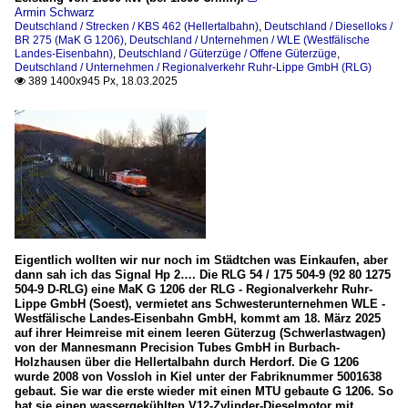
Armin Schwarz
Deutschland / Strecken / KBS 462 (Hellertalbahn)
,
Deutschland / Dieselloks /
BR 275 (MaK G 1206)
,
Deutschland / Unternehmen / WLE (Westfälische
Landes-Eisenbahn)
,
Deutschland / Güterzüge / Offene Güterzüge
,
Deutschland / Unternehmen / Regionalverkehr Ruhr-Lippe GmbH (RLG)
389 1400x945 Px, 18.03.2025

Eigentlich wollten wir nur noch im Städtchen was Einkaufen, aber
dann sah ich das Signal Hp 2…. Die RLG 54 / 175 504-9 (92 80 1275
504-9 D-RLG) eine MaK G 1206 der RLG - Regionalverkehr Ruhr-
Lippe GmbH (Soest), vermietet ans Schwesterunternehmen WLE -
Westfälische Landes-Eisenbahn GmbH, kommt am 18. März 2025
auf ihrer Heimreise mit einem leeren Güterzug (Schwerlastwagen)
von der Mannesmann Precision Tubes GmbH in Burbach-
Holzhausen über die Hellertalbahn durch Herdorf. Die G 1206
wurde 2008 von Vossloh in Kiel unter der Fabriknummer 5001638
gebaut. Sie war die erste wieder mit einen MTU gebaute G 1206. So
hat sie einen wassergekühlten V12-Zylinder-Dieselmotor mit