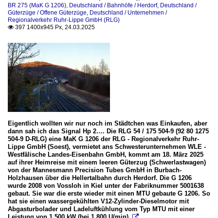
BR 275 (MaK G 1206)
,
Deutschland / Bahnhöfe / Herdorf
,
Deutschland /
Güterzüge / Offene Güterzüge
,
Deutschland / Unternehmen /
Regionalverkehr Ruhr-Lippe GmbH (RLG)
397 1400x945 Px, 24.03.2025

Eigentlich wollten wir nur noch im Städtchen was Einkaufen, aber
dann sah ich das Signal Hp 2…. Die RLG 54 / 175 504-9 (92 80 1275
504-9 D-RLG) eine MaK G 1206 der RLG - Regionalverkehr Ruhr-
Lippe GmbH (Soest), vermietet ans Schwesterunternehmen WLE -
Westfälische Landes-Eisenbahn GmbH, kommt am 18. März 2025
auf ihrer Heimreise mit einem leeren Güterzug (Schwerlastwagen)
von der Mannesmann Precision Tubes GmbH in Burbach-
Holzhausen über die Hellertalbahn durch Herdorf. Die G 1206
wurde 2008 von Vossloh in Kiel unter der Fabriknummer 5001638
gebaut. Sie war die erste wieder mit einen MTU gebaute G 1206. So
hat sie einen wassergekühlten V12-Zylinder-Dieselmotor mit
Abgasturbolader und Ladeluftkühlung vom Typ MTU mit einer
Leistung von 1.500 kW (bei 1.800 U/min).
