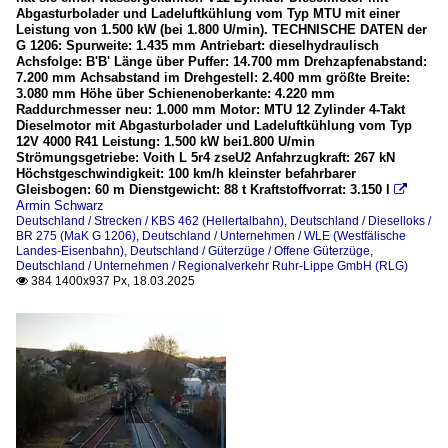
Abgasturbolader und Ladeluftkühlung vom Typ MTU mit einer
Leistung von 1.500 kW (bei 1.800 U/min). TECHNISCHE DATEN der
G 1206: Spurweite: 1.435 mm Antriebart: dieselhydraulisch
Achsfolge: B'B' Länge über Puffer: 14.700 mm Drehzapfenabstand:
7.200 mm Achsabstand im Drehgestell: 2.400 mm größte Breite:
3.080 mm Höhe über Schienenoberkante: 4.220 mm
Raddurchmesser neu: 1.000 mm Motor: MTU 12 Zylinder 4-Takt
Dieselmotor mit Abgasturbolader und Ladeluftkühlung vom Typ
12V 4000 R41 Leistung: 1.500 kW bei1.800 U/min
Strömungsgetriebe: Voith L 5r4 zseU2 Anfahrzugkraft: 267 kN
Höchstgeschwindigkeit: 100 km/h kleinster befahrbarer
Gleisbogen: 60 m Dienstgewicht: 88 t Kraftstoffvorrat: 3.150 l

Armin Schwarz
Deutschland / Strecken / KBS 462 (Hellertalbahn)
,
Deutschland / Dieselloks /
BR 275 (MaK G 1206)
,
Deutschland / Unternehmen / WLE (Westfälische
Landes-Eisenbahn)
,
Deutschland / Güterzüge / Offene Güterzüge
,
Deutschland / Unternehmen / Regionalverkehr Ruhr-Lippe GmbH (RLG)
384 1400x937 Px, 18.03.2025
