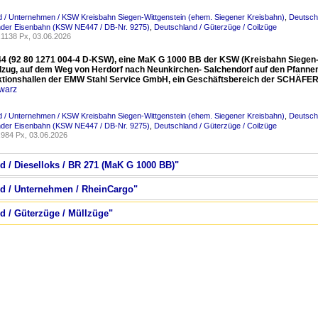
 / Unternehmen / KSW Kreisbahn Siegen-Wittgenstein (ehem. Siegener Kreisbahn)
,
Deutsch
nder Eisenbahn (KSW NE447 / DB-Nr. 9275)
,
Deutschland / Güterzüge / Coilzüge
1138 Px, 03.06.2026
4 (92 80 1271 004-4 D-KSW), eine MaK G 1000 BB der KSW (Kreisbahn Siegen-W
lzug, auf dem Weg von Herdorf nach Neunkirchen- Salchendorf auf den Pfannen
ktionshallen der EMW Stahl Service GmbH, ein Geschäftsbereich der SCHÄF
warz
 / Unternehmen / KSW Kreisbahn Siegen-Wittgenstein (ehem. Siegener Kreisbahn)
,
Deutsch
nder Eisenbahn (KSW NE447 / DB-Nr. 9275)
,
Deutschland / Güterzüge / Coilzüge
984 Px, 03.06.2026
d / Dieselloks / BR 271 (MaK G 1000 BB)"
nd / Unternehmen / RheinCargo"
d / Güterzüge / Müllzüge"