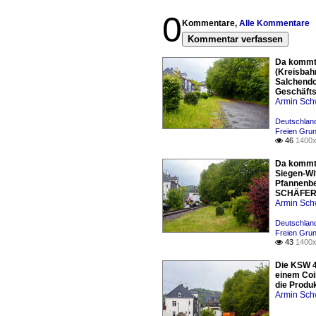
0
Kommentare,
Alle Kommentare
Kommentar verfassen
Da kommt 
(Kreisbah
Salchendo
Geschäft
Armin Sch
Deutschland
Freien Gru
46
1400x

Da kommt 
Siegen-Wi
Pfannenbe
SCHÄFER 
Armin Sch
Deutschland
Freien Gru
43
1400x

Die KSW 4
einem Coi
die Produ
Armin Sch