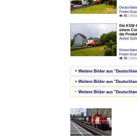
Deutschland
Freien Gru
45
1400x

Die KSW 4
einem Coi
die Produ
Armin Sch
Deutschland
Freien Gru
38
1400x

Weitere Bilder aus "Deutschlan
Weitere Bilder aus "Deutschla
Weitere Bilder aus "Deutschlan