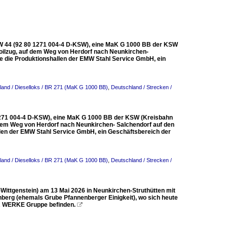
SW 44 (92 80 1271 004-4 D-KSW), eine MaK G 1000 BB der KSW
Coilzug, auf dem Weg von Herdorf nach Neunkirchen-
e die Produktionshallen der EMW Stahl Service GmbH, ein
land / Dieselloks / BR 271 (MaK G 1000 BB)
,
Deutschland / Strecken /
1271 004-4 D-KSW), eine MaK G 1000 BB der KSW (Kreisbahn
 dem Weg von Herdorf nach Neunkirchen- Salchendorf auf den
llen der EMW Stahl Service GmbH, ein Geschäftsbereich der
land / Dieselloks / BR 271 (MaK G 1000 BB)
,
Deutschland / Strecken /
ittgenstein) am 13 Mai 2026 in Neunkirchen-Struthütten mit
berg (ehemals Grube Pfannenberger Einigkeit), wo sich heute
ER WERKE Gruppe befinden.
