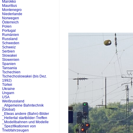
Marokko
Mauritius
Montenegro
Niederlande
Norwegen
Österreich
Polen
Portugal
Rumänien
Russland
Schweden
Schweiz
Serbien
Slowakei
Slowenien
Spanien
Tansania
Tschechien
Tschechoslowakei (bis Dez.
1992)
Türkei
Ukraine
Ungarn
USA
Weißrussland
_Allgemeine Bahntechnik
(Global)
_Etwas andere (Bahn)-Bilder
_Hellertal startbilder-Treffen
_Modellbahnen und Modelle
_Spezifikationen von
Triebfahrzeugen