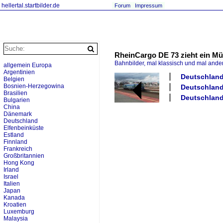
hellertal.startbilder.de
Forum
Impressum
RheinCargo DE 73 zieht ein Mü
Bahnbilder, mal klassisch und mal ande
allgemein Europa
Argentinien
Deutschland
Belgien
Bosnien-Herzegowina
Deutschland
Brasilien
Deutschland
Bulgarien
China
Dänemark
Deutschland
Elfenbeinküste
Estland
Finnland
Frankreich
Großbritannien
Hong Kong
Irland
Israel
Italien
Japan
Kanada
Kroatien
Luxemburg
Malaysia