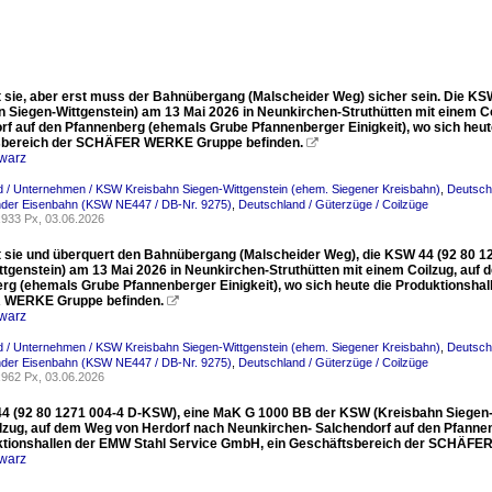
sie, aber erst muss der Bahnübergang (Malscheider Weg) sicher sein. Die K
n Siegen-Wittgenstein) am 13 Mai 2026 in Neunkirchen-Struthütten mit einem 
rf auf den Pfannenberg (ehemals Grube Pfannenberger Einigkeit), wo sich heut
sbereich der SCHÄFER WERKE Gruppe befinden.

warz
 / Unternehmen / KSW Kreisbahn Siegen-Wittgenstein (ehem. Siegener Kreisbahn)
,
Deutsch
nder Eisenbahn (KSW NE447 / DB-Nr. 9275)
,
Deutschland / Güterzüge / Coilzüge
933 Px, 03.06.2026
sie und überquert den Bahnübergang (Malscheider Weg), die KSW 44 (92 80 
ttgenstein) am 13 Mai 2026 in Neunkirchen-Struthütten mit einem Coilzug, auf
rg (ehemals Grube Pfannenberger Einigkeit), wo sich heute die Produktionsha
WERKE Gruppe befinden.

warz
 / Unternehmen / KSW Kreisbahn Siegen-Wittgenstein (ehem. Siegener Kreisbahn)
,
Deutsch
nder Eisenbahn (KSW NE447 / DB-Nr. 9275)
,
Deutschland / Güterzüge / Coilzüge
962 Px, 03.06.2026
4 (92 80 1271 004-4 D-KSW), eine MaK G 1000 BB der KSW (Kreisbahn Siegen-W
lzug, auf dem Weg von Herdorf nach Neunkirchen- Salchendorf auf den Pfannen
ktionshallen der EMW Stahl Service GmbH, ein Geschäftsbereich der SCHÄF
warz