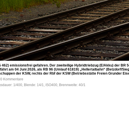
BS 462) emissionsfrei gefahren. Der zweiteilige Hybridtriebzug (E/Akku) der 
hrt am 04 Juni 2026, als RB 96 (Umlauf 61819) „Hellertalbahn“ (Betzdorf/Sieg –
kschuppen der KSW, rechts der Rbf der KSW (Betriebsstätte Freien Grunder Eis
, 0 Kommentare
gsdauer: 1/400, Blende: 14/1, ISO400, Brennweite: 40/1