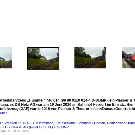
arbeitsfahrzeug „Hummel“ 746 014 (99 80 9110 014-4 D-DBMP), ein Plasser & T
ltung, ex DB Netz AG war am 19 Juni 2026 im Bahnhof Herdorf im Einsatz. Hier
itsfahrzeug (GAF) wurde 2019 von Plasser & Theurer in Linz/Donau (Österreic
warz
 / Strecken / KBS 462 (Hellertalbahn)
,
Deutschland / Bahnhöfe / Herdorf
,
Deutschland / Bah
n / DB InfraGO AG (Frankfurt a. M.) / D-DBMP
946 Px, 20.06.2026