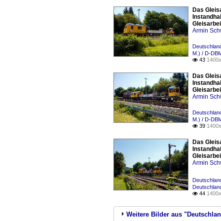
Das Gleis
Instandha
Gleisarbe
Armin Sch
Deutschland
M.) / D-DB
43
1400x

Das Gleis
Instandha
Gleisarbe
Armin Sch
Deutschland
M.) / D-DB
39
1400x

Das Gleis
Instandha
Gleisarbe
Armin Sch
Deutschland
Deutschland
44
1400x

Weitere Bilder aus "Deutschlan