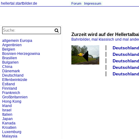
hellertal.startbilder.de
Forum
Impressum
Zurzeit wird auf der Hellertalb
Bahnbilder, mal klassisch und mal ande
allgemein Europa
Argentinien
Deutschland 
Belgien
Bosnien-Herzegowina
Deutschland
Brasilien
Deutschland 
Bulgarien
China
Deutschland
Dänemark
Deutschland 
Deutschland
Elfenbeinküste
Estland
Finnland
Frankreich
Großbritannien
Hong Kong
Irland
Israel
Italien
Japan
Kanada
Kroatien
Luxemburg
Malaysia