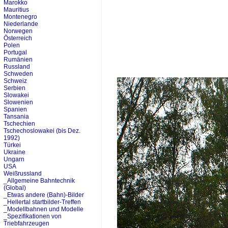
Marokko
Mauritius
Montenegro
Niederlande
Norwegen
Österreich
Polen
Portugal
Rumänien
Russland
Schweden
Schweiz
Serbien
Slowakei
Slowenien
Spanien
Tansania
Tschechien
Tschechoslowakei (bis Dez.
1992)
Türkei
Ukraine
Ungarn
USA
Weißrussland
_Allgemeine Bahntechnik
(Global)
_Etwas andere (Bahn)-Bilder
_Hellertal startbilder-Treffen
_Modellbahnen und Modelle
_Spezifikationen von
Triebfahrzeugen