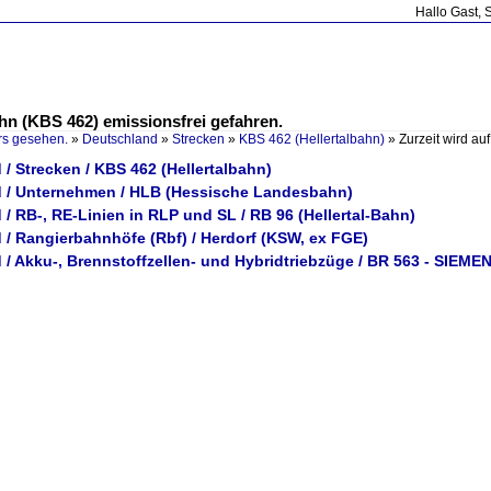
Hallo Gast, 
ahn (KBS 462) emissionsfrei gefahren.
rs gesehen.
»
Deutschland
»
Strecken
»
KBS 462 (Hellertalbahn)
»
Zurzeit wird au
/ Strecken / KBS 462 (Hellertalbahn)
 / Unternehmen / HLB (Hessische Landesbahn)
/ RB-, RE-Linien in RLP und SL / RB 96 (Hellertal-Bahn)
 / Rangierbahnhöfe (Rbf) / Herdorf (KSW, ex FGE)
/ Akku-, Brennstoffzellen- und Hybridtriebzüge / BR 563 - SIEME