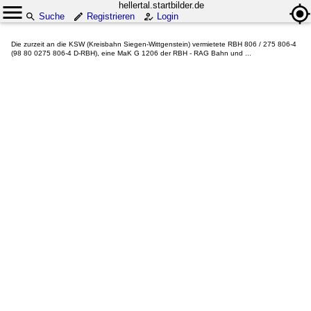
hellertal.startbilder.de
Suche
Registrieren
Login
Die zurzeit an die KSW (Kreisbahn Siegen-Wittgenstein) vermietete RBH 806 / 275 806-4
(98 80 0275 806-4 D-RBH), eine MaK G 1206 der RBH - RAG Bahn und ...