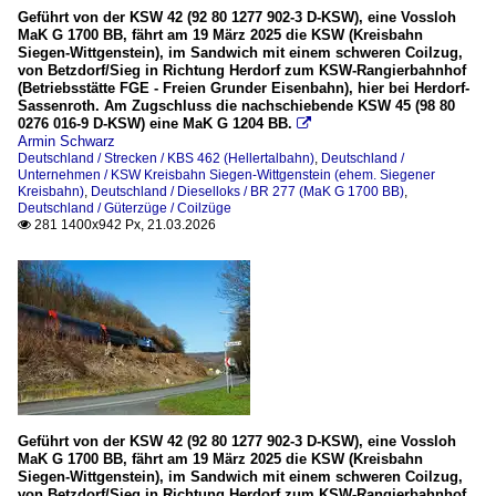
Geführt von der KSW 42 (92 80 1277 902-3 D-KSW), eine Vossloh
MaK G 1700 BB, fährt am 19 März 2025 die KSW (Kreisbahn
Siegen-Wittgenstein), im Sandwich mit einem schweren Coilzug,
von Betzdorf/Sieg in Richtung Herdorf zum KSW-Rangierbahnhof
(Betriebsstätte FGE - Freien Grunder Eisenbahn), hier bei Herdorf-
Sassenroth. Am Zugschluss die nachschiebende KSW 45 (98 80
0276 016-9 D-KSW) eine MaK G 1204 BB.

Armin Schwarz
Deutschland / Strecken / KBS 462 (Hellertalbahn)
,
Deutschland /
Unternehmen / KSW Kreisbahn Siegen-Wittgenstein (ehem. Siegener
Kreisbahn)
,
Deutschland / Dieselloks / BR 277 (MaK G 1700 BB)
,
Deutschland / Güterzüge / Coilzüge
281 1400x942 Px, 21.03.2026

Geführt von der KSW 42 (92 80 1277 902-3 D-KSW), eine Vossloh
MaK G 1700 BB, fährt am 19 März 2025 die KSW (Kreisbahn
Siegen-Wittgenstein), im Sandwich mit einem schweren Coilzug,
von Betzdorf/Sieg in Richtung Herdorf zum KSW-Rangierbahnhof