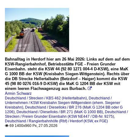
Bahnalltag in Herdorf hier am 26 Mai 2026: Links auf dem auf dem
KSW-Rangierbahnhof, Betriebsstätte FGE - Freien Grunder
Eisenbahn. steht die KSW 44 (92 80 1271 004-4 D-KSW), eine MaK
G 1000 BB der KSW (Kreisbahn Siegen-Wittgenstein). Rechts über
die DB Strecke Hellertalbahn (Betzdorf – Haiger) kommt die KSW
45 (98 80 0276 016-9 D-KSW) die MaK G 1204 BB der KSW mit
einem leeren Flachwagenzug aus Burbach.

Armin Schwarz
Deutschland / Strecken / KBS 462 (Hellertalbahn)
,
Deutschland /
Unternehmen / KSW Kreisbahn Siegen-Wittgenstein (ehem. Siegener
Kreisbahn)
,
Deutschland / Dieselloks / BR 276 (MaK G 1204 BB oder G
1206)
,
Deutschland / Dieselloks / BR 271 (MaK G 1000 BB)
,
Deutschland /
Strecken / Freien Grunder Eisenbahn (KSW NE447 / DB-Nr. 9275)
,
Deutschland / Rangierbahnhöfe (Rbf) / Herdorf (KSW, ex FGE)
69 1400x960 Px, 27.05.2026
