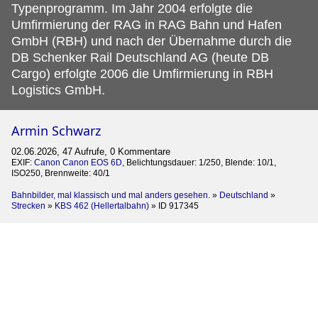
Typenprogramm. Im Jahr 2004 erfolgte die
Umfirmierung der RAG in RAG Bahn und Hafen
GmbH (RBH) und nach der Übernahme durch die
DB Schenker Rail Deutschland AG (heute DB
Cargo) erfolgte 2006 die Umfirmierung in RBH
Logistics GmbH.
Armin Schwarz
02.06.2026, 47 Aufrufe, 0 Kommentare
EXIF:
Canon Canon EOS 6D
, Belichtungsdauer: 1/250, Blende: 10/1,
ISO250, Brennweite: 40/1
Bahnbilder, mal klassisch und mal anders gesehen.
»
Deutschland
»
Strecken
»
KBS 462 (Hellertalbahn)
»
ID 917345