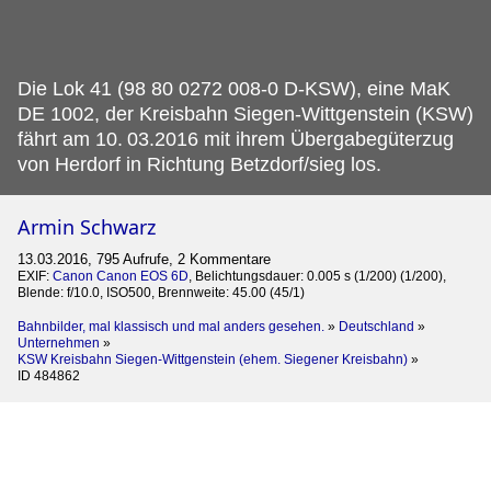
Die Lok 41 (98 80 0272 008-0 D-KSW), eine MaK
DE 1002, der Kreisbahn Siegen-Wittgenstein (KSW)
fährt am 10.
03.2016 mit ihrem Übergabegüterzug
von Herdorf in Richtung Betzdorf/sieg los.
Armin Schwarz
13.03.2016, 795 Aufrufe, 2 Kommentare
EXIF:
Canon Canon EOS 6D
, Belichtungsdauer: 0.005 s (1/200) (1/200),
Blende: f/10.0, ISO500, Brennweite: 45.00 (45/1)
Bahnbilder, mal klassisch und mal anders gesehen.
»
Deutschland
»
Unternehmen
»
KSW Kreisbahn Siegen-Wittgenstein (ehem. Siegener Kreisbahn)
»
ID 484862