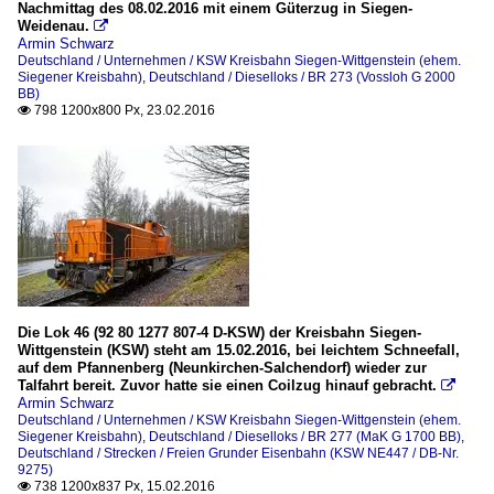
Nachmittag des 08.02.2016 mit einem Güterzug in Siegen-
Weidenau.

Armin Schwarz
Deutschland / Unternehmen / KSW Kreisbahn Siegen-Wittgenstein (ehem.
Siegener Kreisbahn)
,
Deutschland / Dieselloks / BR 273 (Vossloh G 2000
BB)
798 1200x800 Px, 23.02.2016

Die Lok 46 (92 80 1277 807-4 D-KSW) der Kreisbahn Siegen-
Wittgenstein (KSW) steht am 15.02.2016, bei leichtem Schneefall,
auf dem Pfannenberg (Neunkirchen-Salchendorf) wieder zur
Talfahrt bereit. Zuvor hatte sie einen Coilzug hinauf gebracht.

Armin Schwarz
Deutschland / Unternehmen / KSW Kreisbahn Siegen-Wittgenstein (ehem.
Siegener Kreisbahn)
,
Deutschland / Dieselloks / BR 277 (MaK G 1700 BB)
,
Deutschland / Strecken / Freien Grunder Eisenbahn (KSW NE447 / DB-Nr.
9275)
738 1200x837 Px, 15.02.2016
