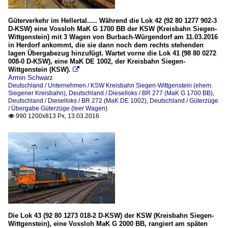
Güterverkehr im Hellertal..... Während die Lok 42 (92 80 1277 902-3
D-KSW) eine Vossloh MaK G 1700 BB der KSW (Kreisbahn Siegen-
Wittgenstein) mit 3 Wagen von Burbach-Würgendorf am 11.03.2016
in Herdorf ankommt, die sie dann noch dem rechts stehenden
lagen Übergabezug hinzufügt. Wartet vorne die Lok 41 (98 80 0272
008-0 D-KSW), eine MaK DE 1002, der Kreisbahn Siegen-
Wittgenstein (KSW).

Armin Schwarz
Deutschland / Unternehmen / KSW Kreisbahn Siegen-Wittgenstein (ehem.
Siegener Kreisbahn)
,
Deutschland / Dieselloks / BR 277 (MaK G 1700 BB)
,
Deutschland / Dieselloks / BR 272 (MaK DE 1002)
,
Deutschland / Güterzüge
/ Übergabe Güterzüge (leer Wagen)
990 1200x813 Px, 13.03.2016

Die Lok 43 (92 80 1273 018-2 D-KSW) der KSW (Kreisbahn Siegen-
Wittgenstein), eine Vossloh MaK G 2000 BB, rangiert am späten