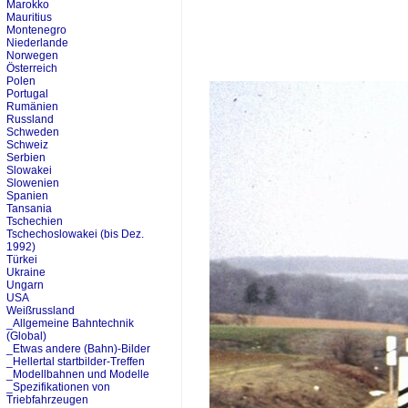
Marokko
Mauritius
Montenegro
Niederlande
Norwegen
Österreich
Polen
Portugal
Rumänien
Russland
Schweden
Schweiz
Serbien
Slowakei
Slowenien
Spanien
Tansania
Tschechien
Tschechoslowakei (bis Dez.
1992)
Türkei
Ukraine
Ungarn
USA
Weißrussland
_Allgemeine Bahntechnik
(Global)
_Etwas andere (Bahn)-Bilder
_Hellertal startbilder-Treffen
_Modellbahnen und Modelle
_Spezifikationen von
Triebfahrzeugen