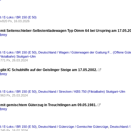
 / E-Loks / BR 150 (E 50)
x820 Px, 16.03.2026
 mit Seitenschieber-Selbstentladewagen Typ Otmm 64 bei Urspring am 17.05.2
rbrey
 / E-Loks / BR 150 (E 50)
,
Deutschland / Wagen / Güterwagen der Gattung F... (Offene Güt
Filstalbahn) Stuttgart–Ulm
771 Px, 26.03.2024
gibt IC Schubhilfe auf der Geislinger Steige am 17.05.2002.

rbrey
 / E-Loks / BR 150 (E 50)
,
Deutschland / Strecken / KBS 750 (Filstalbahn) Stuttgart–Ulm
963 Px, 25.03.2024
 mit gemischtem Güterzug in Treuchtlingen am 09.05.1981.

rbrey
 / E-Loks / BR 150 (E 50)
,
Deutschland / Güterzüge / Gemischte Güterzüge
,
Deutschland / 
745 Px, 16.02.2024