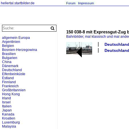
hellertal.startbilder.de
Forum
Impressum
150 038-8 mit Expressgut-Zug b
Bahnbilder, mal klassisch und mal ande
allgemein Europa
Argentinien
Deutschland 
Belgien
Bosnien-Herzegowina
Deutschland
Brasilien
Bulgarien
China
Dänemark
Deutschland
Elfenbeinküste
Estland
Finnland
Frankreich
Großbritannien
Hong Kong
Irland
Israel
Italien
Japan
Kanada
Kroatien
Luxemburg
Malaysia