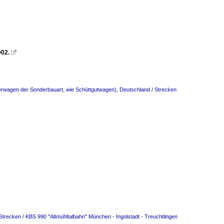
002.

erwagen der Sonderbauart, wie Schüttgutwagen)
,
Deutschland / Strecken
Strecken / KBS 990 "Altmühltalbahn" München - Ingolstadt - Treuchtlingen