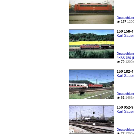
Deutschland
167
1200

150 158-4
Karl Saue
Deutschland
/ KBS 750 (
79
1200x

150 182-4 
Karl Saue
Deutschland
81
1468x

150 052-9
Karl Saue
Deutschland
77
1200x
