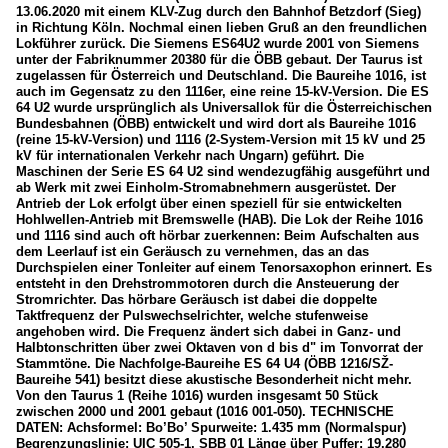
13.06.2020 mit einem KLV-Zug durch den Bahnhof Betzdorf (Sieg)
in Richtung Köln. Nochmal einen lieben Gruß an den freundlichen
Lokführer zurück. Die Siemens ES64U2 wurde 2001 von Siemens
unter der Fabriknummer 20380 für die ÖBB gebaut. Der Taurus ist
zugelassen für Österreich und Deutschland. Die Baureihe 1016, ist
auch im Gegensatz zu den 1116er, eine reine 15-kV-Version. Die ES
64 U2 wurde ursprünglich als Universallok für die Österreichischen
Bundesbahnen (ÖBB) entwickelt und wird dort als Baureihe 1016
(reine 15-kV-Version) und 1116 (2-System-Version mit 15 kV und 25
kV für internationalen Verkehr nach Ungarn) geführt. Die
Maschinen der Serie ES 64 U2 sind wendezugfähig ausgeführt und
ab Werk mit zwei Einholm-Stromabnehmern ausgerüstet. Der
Antrieb der Lok erfolgt über einen speziell für sie entwickelten
Hohlwellen-Antrieb mit Bremswelle (HAB). Die Lok der Reihe 1016
und 1116 sind auch oft hörbar zuerkennen: Beim Aufschalten aus
dem Leerlauf ist ein Geräusch zu vernehmen, das an das
Durchspielen einer Tonleiter auf einem Tenorsaxophon erinnert. Es
entsteht in den Drehstrommotoren durch die Ansteuerung der
Stromrichter. Das hörbare Geräusch ist dabei die doppelte
Taktfrequenz der Pulswechselrichter, welche stufenweise
angehoben wird. Die Frequenz ändert sich dabei in Ganz- und
Halbtonschritten über zwei Oktaven von d bis d" im Tonvorrat der
Stammtöne. Die Nachfolge-Baureihe ES 64 U4 (ÖBB 1216/SŽ-
Baureihe 541) besitzt diese akustische Besonderheit nicht mehr.
Von den Taurus 1 (Reihe 1016) wurden insgesamt 50 Stück
zwischen 2000 und 2001 gebaut (1016 001-050). TECHNISCHE
DATEN: Achsformel: Bo’Bo’ Spurweite: 1.435 mm (Normalspur)
Begrenzungslinie: UIC 505-1, SBB 01 Länge über Puffer: 19.280