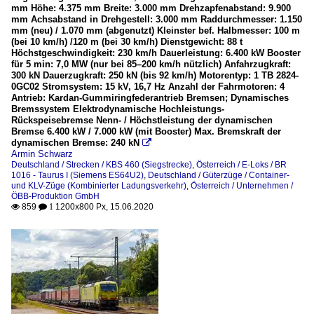
mm Höhe: 4.375 mm Breite: 3.000 mm Drehzapfenabstand: 9.900
mm Achsabstand in Drehgestell: 3.000 mm Raddurchmesser: 1.150
mm (neu) / 1.070 mm (abgenutzt) Kleinster bef. Halbmesser: 100 m
(bei 10 km/h) /120 m (bei 30 km/h) Dienstgewicht: 88 t
Höchstgeschwindigkeit: 230 km/h Dauerleistung: 6.400 kW Booster
für 5 min: 7,0 MW (nur bei 85–200 km/h nützlich) Anfahrzugkraft:
300 kN Dauerzugkraft: 250 kN (bis 92 km/h) Motorentyp: 1 TB 2824-
0GC02 Stromsystem: 15 kV, 16,7 Hz Anzahl der Fahrmotoren: 4
Antrieb: Kardan-Gummiringfederantrieb Bremsen; Dynamisches
Bremssystem Elektrodynamische Hochleistungs-
Rückspeisebremse Nenn- / Höchstleistung der dynamischen
Bremse 6.400 kW / 7.000 kW (mit Booster) Max. Bremskraft der
dynamischen Bremse: 240 kN

Armin Schwarz
Deutschland / Strecken / KBS 460 (Siegstrecke)
,
Österreich / E-Loks / BR
1016 - Taurus I (Siemens ES64U2)
,
Deutschland / Güterzüge / Container-
und KLV-Züge (Kombinierter Ladungsverkehr)
,
Österreich / Unternehmen /
ÖBB-Produktion GmbH
859
1200x800 Px, 15.06.2020

 1