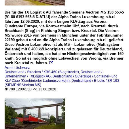
Die für die TX Logistik AG fahrende Siemens Vectron MS 193 553-5
(91 80 6193 553-5 D-ATLU) der Alpha Trains Luxembourg s.à.r.l.
fährt am 12.06.2020, mit dem langen KLV-Zug aus Verona
Quadrante Europa, via Kornwestheim Ubf, nach Kreuztal, durch
Brachbach (Sieg) in Richtung Siegen bzw. Kreuztal. Die Vectron
MS wurde 2016 von Siemens in München unter der Fabriknummer
22190 gebaut und an die Alpha Trains Luxembourg s.à.r.l. geliefert.
Diese Vectron Lokomotive ist als MS – Lokomotive (Multisystem-
Variante) mit 6.400 kW konzipiert und zugelassen für Deutschland,
Österreich und Italien, sie hat eine Höchstgeschwindigkeit von 160
km/h. So ist es möglich ohne Lokwechsel von Verona, via Brenner
nach Kreuztal zu fahren.

Armin Schwarz
Deutschland / Strecken / KBS 460 (Siegstrecke)
,
Deutschland /
Unternehmen / TXLogistik AG
,
Deutschland / Güterzüge / Container- und
KLV-Züge (Kombinierter Ladungsverkehr)
,
Deutschland / E-Loks / BR 193
(SIEMENS Vectron MS)
700 1200x800 Px, 13.06.2020
