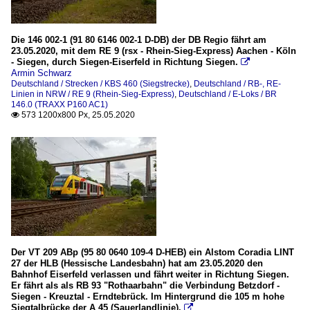
Die 146 002-1 (91 80 6146 002-1 D-DB) der DB Regio fährt am
23.05.2020, mit dem RE 9 (rsx - Rhein-Sieg-Express) Aachen - Köln
- Siegen, durch Siegen-Eiserfeld in Richtung Siegen.

Armin Schwarz
Deutschland / Strecken / KBS 460 (Siegstrecke)
,
Deutschland / RB-, RE-
Linien in NRW / RE 9 (Rhein-Sieg-Express)
,
Deutschland / E-Loks / BR
146.0 (TRAXX P160 AC1)
573 1200x800 Px, 25.05.2020

Der VT 209 ABp (95 80 0640 109-4 D-HEB) ein Alstom Coradia LINT
27 der HLB (Hessische Landesbahn) hat am 23.05.2020 den
Bahnhof Eiserfeld verlassen und fährt weiter in Richtung Siegen.
Er fährt als als RB 93 "Rothaarbahn" die Verbindung Betzdorf -
Siegen - Kreuztal - Erndtebrück. Im Hintergrund die 105 m hohe
Siegtalbrücke der A 45 (Sauerlandlinie).
