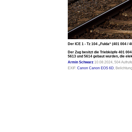
Der ICE 1 - Tz 104 „Fulda“ (401 004 /
Der Zug besitzt die Triebköpfe 401 00
5613 und 5614 gebaut wurden, die elek
Armin Schwarz
10.08.2024, 504 Aufru
EXIF:
Canon Canon EOS 6D
, Belichtun