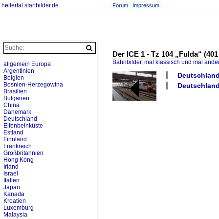
hellertal.startbilder.de
Forum
Impressum
Der ICE 1 - Tz 104 „Fulda“ (40
Bahnbilder, mal klassisch und mal ande
allgemein Europa
Argentinien
Deutschland 
Belgien
Bosnien-Herzegowina
Deutschland
Brasilien
Bulgarien
China
Dänemark
Deutschland
Elfenbeinküste
Estland
Finnland
Frankreich
Großbritannien
Hong Kong
Irland
Israel
Italien
Japan
Kanada
Kroatien
Luxemburg
Malaysia