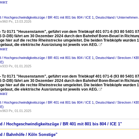
warz
 / Hochgeschwindigkeitszüge / BR 401 mit 801 bis 804 / ICE 1
,
Deutschland / Unternehmen 
x960 Px, 13.03.2026
 - Tz 0171 "Heusenstamm", geführt von dem Triebkopf 401 071-6 (93 80 5401 0
5 D-DB) fährt am 30 Dezember 2024 durch den Bahnhof Bonn-Beuel in Richtung 
üge hier auf die rechte Rheinstrecke umgeleitet. Die beiden Triebköpfe wurden
gebaut, die elektrische Ausrüstung ist jeweils von AEG.

warz
 / Hochgeschwindigkeitszüge / BR 401 mit 801 bis 804 / ICE 1
,
Deutschland / Strecken / KB
CE)
x933 Px, 01.01.2025
 - Tz 0171 "Heusenstamm", geführt von dem Triebkopf 401 071-6 (93 80 5401 0
5 D-DB) fährt am 30 Dezember 2024 durch den Bahnhof Bonn-Beuel in Richtung 
üge hier auf die rechte Rheinstrecke umgeleitet. Die beiden Triebköpfe wurden
gebaut, die elektrische Ausrüstung ist jeweils von AEG.

warz
 / Hochgeschwindigkeitszüge / BR 401 mit 801 bis 804 / ICE 1
,
Deutschland / Strecken / KB
CE)
x963 Px, 01.01.2025
d / Hochgeschwindigkeitszüge / BR 401 mit 801 bis 804 / ICE 1"
d / Bahnhöfe / Köln Sonstige"