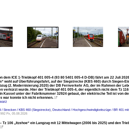
n dem ICE 1-Triebkopf 401 005-4 (93 80 5401 005-4 D-DB) fährt am 22 Juli 2026
“ wohl auf Überführungsfahrt, auf der Siegstrecke (KBS 460) durch Siegen-Eise
ebzug (2. Modernisierung 2020) der DB Fernverkehr AG, der im Rahmen der Leb
n verkürzt wurde. Hier der Triebkopf 401 005-4, der eigentlich nicht dem Tz 1
in Kassel unter der Fabriknummer 32924 gebaut, der elektrische Teil ist von d
s war konnte ich nicht erkennen.

warz
 / Strecken / KBS 460 (Siegstrecke)
,
Deutschland / Hochgeschwindigkeitszüge / BR 401 mit 
992 Px, 05.08.2026
 – Tz 106 „Itzehoe“ ein Langzug mit 12 Mittelwagen (2006 bis 2025) und den Tr
