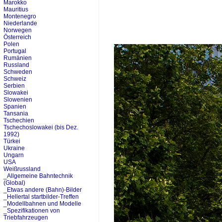
Marokko
Mauritius
Montenegro
Niederlande
Norwegen
Österreich
Polen
Portugal
Rumänien
Russland
Schweden
Schweiz
Serbien
Slowakei
Slowenien
Spanien
Tansania
Tschechien
Tschechoslowakei (bis Dez.
1992)
Türkei
Ukraine
Ungarn
USA
Weißrussland
_Allgemeine Bahntechnik
(Global)
_Etwas andere (Bahn)-Bilder
_Hellertal startbilder-Treffen
_Modellbahnen und Modelle
_Spezifikationen von
Triebfahrzeugen