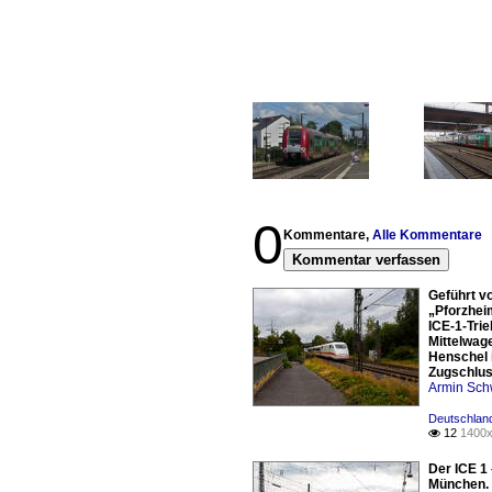
0
Kommentare,
Alle Kommentare
Kommentar verfassen
Geführt vo
„Pforzheim
ICE-1-Tri
Mittelwage
Henschel 
Zugschlus
Armin Sch
Deutschland
12
1400x

Der ICE 1
München.