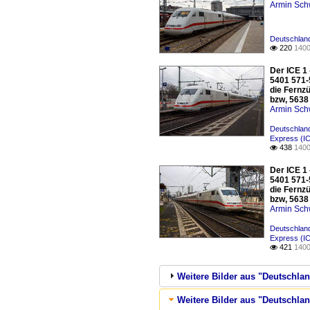
Armin Sch
Deutschland
220
1400

Der ICE 1
5401 571-
die Fernz
bzw, 5638 
Armin Sch
Deutschland
Express (I
438
1400

Der ICE 1
5401 571-
die Fernz
bzw, 5638 
Armin Sch
Deutschland
Express (I
421
1400

Weitere Bilder aus "Deutschlan
Weitere Bilder aus "Deutschlan