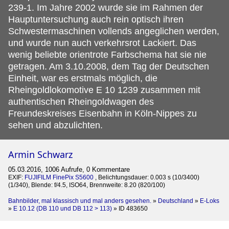
239-1. Im Jahre 2002 wurde sie im Rahmen der
Hauptuntersuchung auch rein optisch ihren
Schwestermaschinen vollends angeglichen werden,
und wurde nun auch verkehrsrot Lackiert. Das
wenig beliebte orientrote Farbschema hat sie nie
getragen. Am 3.10.2008, dem Tag der Deutschen
Einheit, war es erstmals möglich, die
Rheingoldlokomotive E 10 1239 zusammen mit
authentischen Rheingoldwagen des
Freundeskreises Eisenbahn in Köln-Nippes zu
sehen und abzulichten.
Armin Schwarz
05.03.2016, 1006 Aufrufe, 0 Kommentare
EXIF:
FUJIFILM FinePix S5600
, Belichtungsdauer: 0.003 s (10/3400)
(1/340), Blende: f/4.5, ISO64, Brennweite: 8.20 (820/100)
Bahnbilder, mal klassisch und mal anders gesehen.
»
Deutschland
»
E-Loks
»
E 10.12 (DB 110 und DB 112 > 113)
»
ID 483650