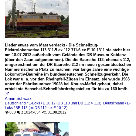
Lieder etwas vom Mast verdeckt - Die Schnellzug-
Elektrolokomotive 113 311-5 ex 112 311-6 ex E 10 1311 sie steht hier
am 18.07.2012 außerhalb vom Gelände des DB Museum Koblenz
(über den Zaun aufgenommen). Die die Baureihe 113, ehemals 112,
umgezeichnet um der DR-Baureihe 212 im neuen gesamtdeutschen
Nummernschema Platz zu machen, war lange Jahre eine wichtige
Lokomotiv-Baureihe im bundesdeutschen Schnellzugverkehr. Die
Lok war u. a. vor den Rheinpfeil-Zügen im Einsatz, sie wurde 1963
unter der Fabriknummer 19028 bei Krauss-Maffei gebaut, dabei
erhielt sie Henschel-Schnellfahrdrehgestellen für bis zu 160 km/h.

Armin Schwarz
Deutschland / E-Loks / E 10.12 (DB 110 und DB 112 > 113)
,
Deutschland / E-
Loks / BR 113 (ex DB 112, ex E 10.12)
880
1024x654 Px, 01.08.2012

 2