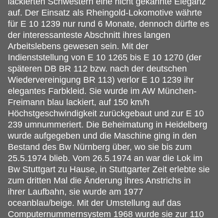
lackierten Schwestern eine nicht gekannte Eleganz
auf. Der Einsatz als Rheingold-Lokomotive währte
für E 10 1239 nur rund 6 Monate, dennoch dürfte es
der interessanteste Abschnitt ihres langen
Arbeitslebens gewesen sein. Mit der
Indienststellung von E 10 1265 bis E 10 1270 (der
späteren DB BR 112 bzw. nach der deutschen
Wiedervereinigung BR 113) verlor E 10 1239 ihr
elegantes Farbkleid. Sie wurde im AW München-
Freimann blau lackiert, auf 150 km/h
Höchstgeschwindigkeit zurückgebaut und zur E 10
239 umnummeriert. Die Beheimatung in Heidelberg
wurde aufgegeben und die Maschine ging in den
Bestand des Bw Nürnberg über, wo sie bis zum
25.5.1974 blieb. Vom 26.5.1974 an war die Lok im
Bw Stuttgart zu Hause, in Stuttgarter Zeit erlebte sie
zum dritten Mal die Änderung ihres Anstrichs in
ihrer Laufbahn, sie wurde am 1977
oceanblau/beige. Mit der Umstellung auf das
Computernummernsystem 1968 wurde sie zur 110