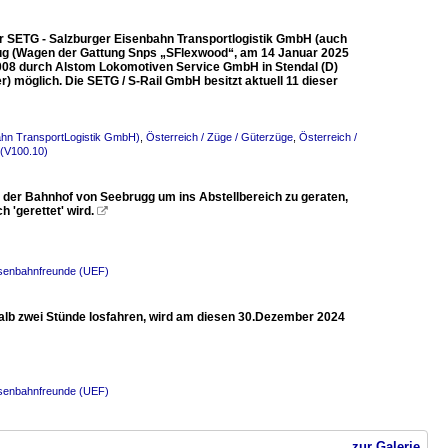
er SETG - Salzburger Eisenbahn Transportlogistik GmbH (auch
ug (Wagen der Gattung Snps „SFlexwood“, am 14 Januar 2025
008 durch Alstom Lokomotiven Service GmbH in Stendal (D)
r) möglich. Die SETG / S-Rail GmbH besitzt aktuell 11 dieser
ahn TransportLogistik GmbH)
,
Österreich / Züge / Güterzüge
,
Österreich /
 (V100.10)
der Bahnhof von Seebrugg um ins Abstellbereich zu geraten,
h 'gerettet' wird.

isenbahnfreunde (UEF)
rhalb zwei Stünde losfahren, wird am diesen 30.Dezember 2024
isenbahnfreunde (UEF)
zur Galerie