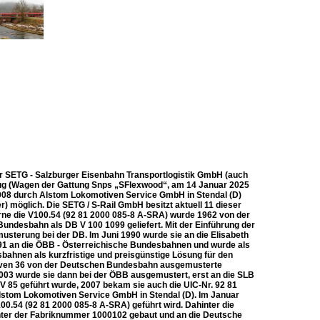
er SETG - Salzburger Eisenbahn Transportlogistik GmbH (auch
ug (Wagen der Gattung Snps „SFlexwood“, am 14 Januar 2025
008 durch Alstom Lokomotiven Service GmbH in Stendal (D)
r) möglich. Die SETG / S-Rail GmbH besitzt aktuell 11 dieser
orne die V100.54 (92 81 2000 085-8 A-SRA) wurde 1962 von der
ndesbahn als DB V 100 1099 geliefert. Mit der Einführung der
usterung bei der DB. Im Juni 1990 wurde sie an die Elisabeth
991 an die ÖBB - Österreichische Bundesbahnen und wurde als
ahnen als kurzfristige und preisgünstige Lösung für den
tiven 36 von der Deutschen Bundesbahn ausgemusterte
 2003 wurde sie dann bei der ÖBB ausgemustert, erst an die SLB
 V 85 geführt wurde, 2007 bekam sie auch die UIC-Nr. 92 81
Alstom Lokomotiven Service GmbH in Stendal (D). Im Januar
00.54 (92 81 2000 085-8 A-SRA) geführt wird. Dahinter die
nter der Fabriknummer 1000102 gebaut und an die Deutsche