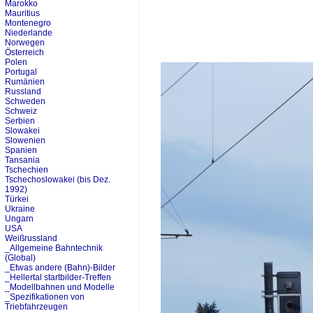
Marokko
Mauritius
Montenegro
Niederlande
Norwegen
Österreich
Polen
Portugal
Rumänien
Russland
Schweden
Schweiz
Serbien
Slowakei
Slowenien
Spanien
Tansania
Tschechien
Tschechoslowakei (bis Dez.
1992)
Türkei
Ukraine
Ungarn
USA
Weißrussland
_Allgemeine Bahntechnik
(Global)
_Etwas andere (Bahn)-Bilder
_Hellertal startbilder-Treffen
_Modellbahnen und Modelle
_Spezifikationen von
Triebfahrzeugen