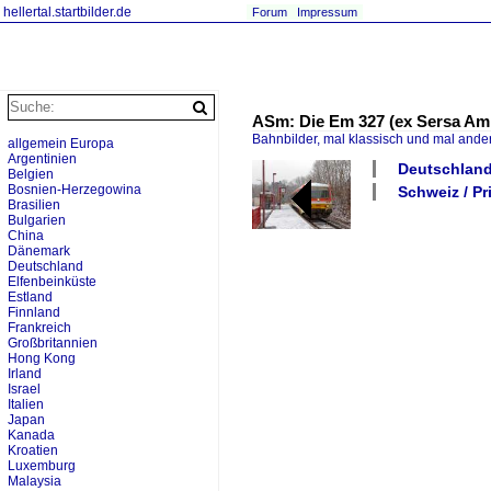
hellertal.startbilder.de
Forum
Impressum
ASm: Die Em 327 (ex Sersa Am 
Bahnbilder, mal klassisch und mal ande
allgemein Europa
Argentinien
Deutschland 
Belgien
Bosnien-Herzegowina
Schweiz / P
Brasilien
Bulgarien
China
Dänemark
Deutschland
Elfenbeinküste
Estland
Finnland
Frankreich
Großbritannien
Hong Kong
Irland
Israel
Italien
Japan
Kanada
Kroatien
Luxemburg
Malaysia