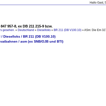
Hallo Gast, 
847 957-8, ex DB 211 215-9 bzw.
rs gesehen.
»
Deutschland
»
Dieselloks
»
BR 211 (DB V100.10)
»
ASm: Die Em 32
/ Dieselloks / BR 211 (DB V100.10)
rivatbahnen / asm (ex SNB/OJB und BTI)