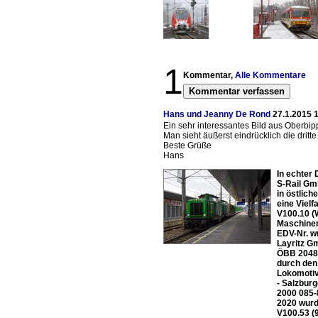
1
Kommentar,
Alle Kommentare
Kommentar verfassen
Hans und Jeanny De Rond
27.1.2015 
Ein sehr interessantes Bild aus Oberbipp
Man sieht äußerst eindrücklich die dritt
Beste Grüße
Hans
In echter
S-Rail Gm
in östlic
eine Vielf
V100.10 (
Maschinen
EDV-Nr. w
Layritz G
ÖBB 2048 
durch den
Lokomotiv
- Salzbur
2000 085-
2020 wurd
V100.53 (