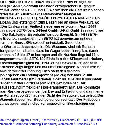
.01.1968 zur DB 211 084-9. Im Oktober 1989 erfolgte die
en (V 142-02) verkauft und nach erfolgreicher HU ging im
eführt. Zwischen 1991 und 1994 erwarben die Österreichischen
ührten Neuen Austro-Takt entstandenen Mangel an
eihe 211 (V100.10), die ÖBB reihte sie als Reihe 2048 ein.
kalbahn und letztendlich zum Dezember an diese verkauft, wo
 Der Einbau einer Vielfachsteuerung erfolgte im April 2008
ann an die SETG (bzw. S-Fleet GmbH/S-Rail GmbH) verkauft, wo
n: Die Salzburger EisenbahnTransportLogistik GmbH (SETG)
ische Eisenbahnunternehmen SETG hat gemeinsam mit dem
on namens Snps „SFlexwood“ entwickelt. Gegenüber
h größeren Ladequerschnitt. Die Waggons sind mit Rungen
s Rungenschemels sind dazu im Wagenboden integriert, damit
önnen 2,5 bis 17 m betragen und die Nutzlast liegt bei 68 t.
 Insgesamt hat die SETG 180 Einheiten des SFlexwood erhalten,
le Verwendungsfähigkeit ist TEN-CW. SFLEXWOOD ist der neue
pezifische Zugslängen und maximal ökologisch. Kenndaten: Bei
is detaillierter Planung. Dies stellt den größten
gon ergeben ein Ladungsgewicht pro Zug von max. 2.380
2.500 Festmeter (fm) verladen. Oder bis zu 4.200 Kubikmeter
zzügen für den Holztransport Platz gefunden hat. Der
raussetzung im flexiblen Holz-Transportmarkt. Die kompakte
ger Rangierbewegungen bei Be- und Entladung und damit eine
e Achslast von 25 t aus der Sicht der Festigkeit ausgelegt. Der
en Wagenfußboden vor Beschädigungen schützt. Der Fußboden
n Längsträger und sind so vor ungewollten Beschädigungen
ahn TransportLogistik GmbH)
,
Österreich / Dieselloks / BR 2000, ex ÖBB
terreich / Bahnhöfe / Attnang-Puchheim
,
Österreich / Dieselloks / BR