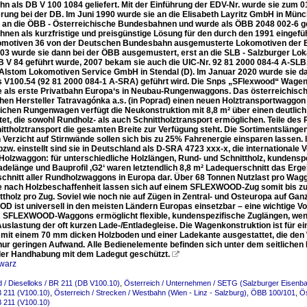
n als DB V 100 1084 geliefert. Mit der Einführung der EDV-Nr. wurde sie zum 01
ung bei der DB. Im Juni 1990 wurde sie an die Elisabeth Layritz GmbH in Münch
1 an die ÖBB - Österreichische Bundesbahnen und wurde als ÖBB 2048 002-6 g
nen als kurzfristige und preisgünstige Lösung für den durch den 1991 eingef
omotiven 36 von der Deutschen Bundesbahn ausgemusterte Lokomotiven der Baur
003 wurde sie dann bei der ÖBB ausgemustert, erst an die SLB - Salzburger Lo
B V 84 geführt wurde, 2007 bekam sie auch die UIC-Nr. 92 81 2000 084-4 A-SLB.
 Alstom Lokomotiven Service GmbH in Stendal (D). Im Januar 2020 wurde sie d
ls V100.54 (92 81 2000 084-1 A-SRA) geführt wird. Die Snps „SFlexwood“ Wage
te als erste Privatbahn Europa‘s in Neubau-Rungenwaggons. Das österreich
hen Hersteller Tatravagónka a.s. (in Poprad) einen neuen Holztransportwagg
chen Rungenwagen verfügt die Neukonstruktion mit 8,8 m² über einen deutlic
tet, die sowohl Rundholz- als auch Schnittholztransport ermöglichen. Teile de
ttholztransport die gesamten Breite zur Verfügung steht. Die Sortimentslängen k
 Verzicht auf Stirnwände sollen sich bis zu 25% Fahrenergie einsparen lassen.
 bzw. einstellt sind sie in Deutschland als D-SRA 4723 xxx-x, die internationa
Holzwaggon: für unterschiedliche Holzlängen, Rund- und Schnittholz, kundens
delänge und Bauprofil ‚G2‘ waren letztendlich 8,8 m² Ladequerschnitt das Ergebn
chnitt aller Rundholzwaggons in Europa dar. Über 68 Tonnen Nutzlast pro Wag
e nach Holzbeschaffenheit lassen sich auf einem SFLEXWOOD-Zug somit bis zu 
ttholz pro Zug. Soviel wie noch nie auf Zügen in Zentral- und Osteuropa auf Gan
 ist universell in den meisten Ländern Europas einsetzbar – eine wichtige Vo
 SFLEXWOOD-Waggons ermöglicht flexible, kundenspezifische Zuglängen, weni
uslastung der oft kurzen Lade-/Entladegleise. Die Wagenkonstruktion ist für ein
 mit einem 70 mm dicken Holzboden und einer Ladekante ausgestattet, die d
 nur geringen Aufwand. Alle Bedienelemente befinden sich unter dem seitliche
er Handhabung mit dem Ladegut geschützt.

warz
 / Dieselloks / BR 211 (DB V100.10)
,
Österreich / Unternehmen / SETG (Salzburger Eisenb
 211 (V100.10)
,
Österreich / Strecken / Westbahn (Wien - Linz - Salzburg), ÖBB 100/101
,
Ös
 211 (V100.10)