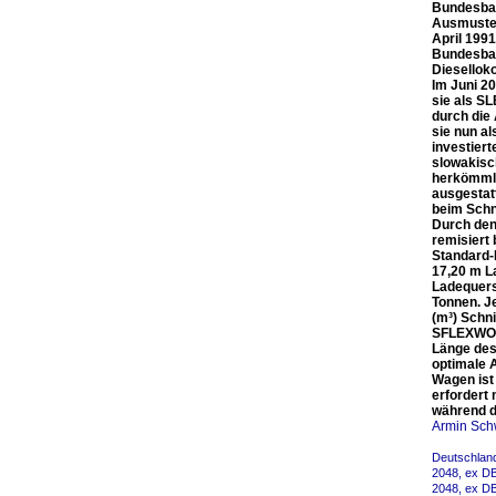
Bundesbah
Ausmuster
April 199
Bundesbah
Diesellok
Im Juni 2
sie als SL
durch die
sie nun a
investier
slowakisc
herkömmli
ausgestat
beim Schni
Durch den
remisiert
Standard-
17,20 m La
Ladequers
Tonnen. J
(m³) Schni
SFLEXWOOD
Länge des
optimale A
Wagen ist
erfordert
während d
Armin Sch
Deutschland
2048, ex DB
2048, ex DB