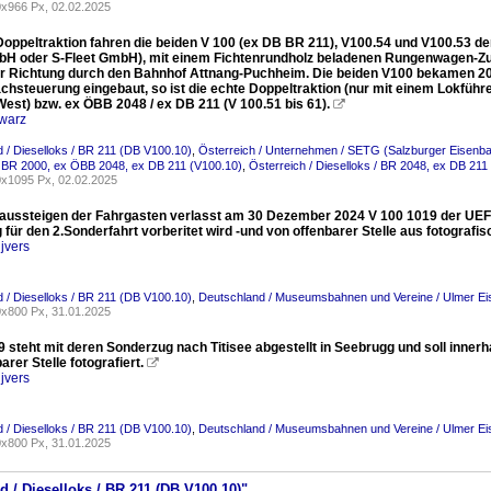
x966 Px, 02.02.2025
 Doppeltraktion fahren die beiden V 100 (ex DB BR 211), V100.54 und V100.53 d
bH oder S-Fleet GmbH), mit einem Fichtenrundholz beladenen Rungenwagen-Z
her Richtung durch den Bahnhof Attnang-Puchheim. Die beiden V100 bekamen 2
achsteuerung eingebaut, so ist die echte Doppeltraktion (nur mit einem Lokführe
est) bzw. ex ÖBB 2048 / ex DB 211 (V 100.51 bis 61).

warz
 / Dieselloks / BR 211 (DB V100.10)
,
Österreich / Unternehmen / SETG (Salzburger Eisenb
/ BR 2000, ex ÖBB 2048, ex DB 211 (V100.10)
,
Österreich / Dieselloks / BR 2048, ex DB 211
x1095 Px, 02.02.2025
aussteigen der Fahrgasten verlasst am 30 Dezember 2024 V 100 1019 der UEF 
 für den 2.Sonderfahrt vorberitet wird -und von offenbarer Stelle aus fotografisc
jvers
 / Dieselloks / BR 211 (DB V100.10)
,
Deutschland / Museumsbahnen und Vereine / Ulmer E
x800 Px, 31.01.2025
9 steht mit deren Sonderzug nach Titisee abgestellt in Seebrugg und soll inne
arer Stelle fotografiert.

jvers
 / Dieselloks / BR 211 (DB V100.10)
,
Deutschland / Museumsbahnen und Vereine / Ulmer E
x800 Px, 31.01.2025
d / Dieselloks / BR 211 (DB V100.10)"