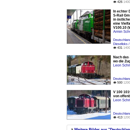
426
1400

In echter
S-Rail Gm
in östlic
eine Vielf
V100.10 (W
Armin Sch
Deutschland
Dieselloks 
431
1400

Nach das 
wo die Zug
Leon Schri
Deutschland
500
1200

V 100 101
von offenb
Leon Schri
Deutschland
413
1200

Weitere Bilder aus "Deutschlan