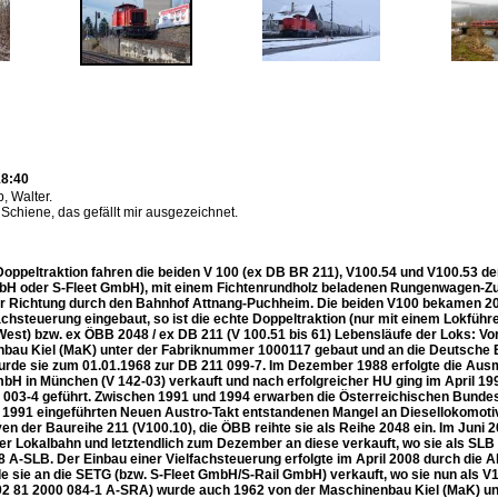
18:40
, Walter.
e Schiene, das gefällt mir ausgezeichnet.
 Doppeltraktion fahren die beiden V 100 (ex DB BR 211), V100.54 und V100.53 d
bH oder S-Fleet GmbH), mit einem Fichtenrundholz beladenen Rungenwagen-Z
her Richtung durch den Bahnhof Attnang-Puchheim. Die beiden V100 bekamen 2
achsteuerung eingebaut, so ist die echte Doppeltraktion (nur mit einem Lokführe
West) bzw. ex ÖBB 2048 / ex DB 211 (V 100.51 bis 61) Lebensläufe der Loks: V
bau Kiel (MaK) unter der Fabriknummer 1000117 gebaut und an die Deutsche Bu
urde sie zum 01.01.1968 zur DB 211 099-7. Im Dezember 1988 erfolgte die Ausm
mbH in München (V 142-03) verkauft und nach erfolgreicher HU ging im April 1
003-4 geführt. Zwischen 1991 und 1994 erwarben die Österreichischen Bundesb
 1991 eingeführten Neuen Austro-Takt entstandenen Mangel an Diesellokomo
en der Baureihe 211 (V100.10), die ÖBB reihte sie als Reihe 2048 ein. Im Juni
ger Lokalbahn und letztendlich zum Dezember an diese verkauft, wo sie als SLB
8 A-SLB. Der Einbau einer Vielfachsteuerung erfolgte im April 2008 durch die 
e sie an die SETG (bzw. S-Fleet GmbH/S-Rail GmbH) verkauft, wo sie nun als V1
92 81 2000 084-1 A-SRA) wurde auch 1962 von der Maschinenbau Kiel (MaK) u