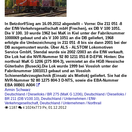
In Betzdorf/Sieg am 16.09.2012 abgestellt – Vorne: Die 211 051 -8
der EfW-Verkehrsgesellschaft mbH (Frechen), ex DB V 100 1051.
Die V 100. 10 wurde 1962 bei MaK in Kiel unter der Fabriknummer
1000069 gebaut und als V 100 1051 an die DB geliefert, 1968
erfolgte die Umbezeichnung in 211 051 -8 bis sie dann 2001 bei der
DB ausgemustert wurde. Über ALS - ALSTOM Lokomotiven
Service GmbH, Stendal wurde sie 2002 /2003 an die EfW verkauft.
Die Lok hat die NVR-Nummer 92 80 1211 051-8 D-EFW. Hinten: Die
northrail MaK G 1206 (275 804-3), vermietet an die HGB Hessische
Güterbahn (Buseck).Die Lok wurde 1999 bei Vossloh unter der
Fabriknummer 1001013 gebaut und an Vossloh
Schienenfahrzeugtechnik (Einsatz als Mietlok) geliefert. Sie hat die
NVR-Nummer 92 80 1275 804-3 D-NTS, sowie die EBA-Nummer
EBA 00B01 A004

Armin Schwarz
Deutschland / Dieselloks / BR 275 (MaK G 1206)
,
Deutschland / Dieselloks /
BR 211 (DB V100.10)
,
Deutschland / Unternehmen / EfW-
Verkehrsgesellschaft
,
Deutschland / Unternehmen / Northrail
1187
1024x773 Px, 01.12.2012

 4