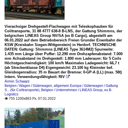
Vierachsiger Drehgestell-Flachwagen mit Teleskophauben für
Coiltransporte, 31 88 4777 638-8 B-LNS, der Gattung Shimmns, der
belgischen LINEAS Group NV/SA (ex B Cargo), abgestellt am
06.01.2022 auf dem Betriebsbereich Freien Grunder Eisenbahn der
KSW (Kreisbahn Siegen-Wittgenstein) in Herdorf. TECHNISCHE
DATEN: Gattung: Shimmns (LINEAS Type 3614M2) Spurweite:
1.435 mm Länge über Puffer: 12.290 mm Drehzapfenabstand: 7.000
mm Achsabstand im Drehgestell: 1.800 mm Laderaum: für 5 Coils
Höchstgeschwindigkeit: 100 km/h Maximales Ladegewicht: 66,7 t
(ab Streckenklasse D4) Eigengewicht: 23.100 kg Kleinster bef.
Gleisbogenradius: 35 m Bauart der Bremse: 0-GP-A (LL) (max. 58t)
Intern. Verwendungsfähigkeit: RIV

Armin Schwarz
Belgien / Wagen / Güterwagen
,
allgemein Europa / Güterwagen / Gattung
S... (für Coiltransporte)
,
Belgien / Unternehmen / LINEAS Group, ex B-
Logistics
755 1200x863 Px, 07.01.2022
