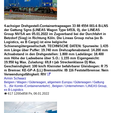
4-achsiger Drehgestell-Containertragwagen 33 88 4554 001-6 B-LNS
der Gattung Sgns (LINEAS Wagon Type 6453L 0), der LINEAS
Group NV/SA am 05.01.2022 im Zugverband bei der Durchfahrt in
Betzdorf (Sieg) in Richtung Köln. Die Lineas Group nv/sa (ex B-
Logistics, ex B Cargo) ist eine belgische
Schienengütergesellschaft. TECHNISCHE DATEN: Spurweite: 1.435
mm Länge über Puffer: 19.740 mm Drehzapfenabstand: 14.200 mm
Achsabstand in den Drehgestellen: 1.800 mm Ladelänge: 18.400
mm Höhe der Ladeebene über S.O.: 1.155 mm Eigengewicht:
19.950 kg Max. Zuladung: 69,8 t (ab Streckenklasse D) Max.
Geschwindigkeit: 100 km/h Kleinster befahrbarer Gleisbogen: R 75
m Bremse: KE-GP-A (LL) Bremssohle: IB 116 Feststellbremse: Nein
Verwendungsfähigkeit: RIV

Armin Schwarz
Belgien / Wagen / Güterwagen
,
allgemein Europa / Güterwagen / Gattung
S... (für Kombi-/Containerverkehr)
,
Belgien / Unternehmen / LINEAS Group,
ex B-Logistics
617 1200x858 Px, 06.01.2022
