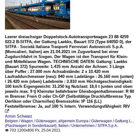
Leerer dreiachsiger Doppelstock-Autotransportwagen 23 88 4259
022-2 B-SITFA, der Gattung Laekks, Bauart 372 (Type 6405D 0), der
SITFA - Società Italiana Trasporti Ferroviari Autoveicoli S.p.A.
(Moncalieri, Italien) am 21.04.2021 im Zugverband bei einer
Zugdurchfahrt in Siegen. Der Wagen ist den Transport für Klein-
und Mittelklasse Wagen. TECHNISCHE DATEN: Gattung: Laekks
(Bauart 372) Spurweite: 1.435 mm Anzahl der Achsen: 3 Länge
über Puffer : 27.000 mm Achsabstände: 2 x 10.420 mm
Laufraddurchmesser (neu): 840 mm Ladelänge : 26.160 mm (unten)
/ 26.420 mm (oben) Ladebreite : 2.810 mm Höchstgeschwindigkeit:
100 km/h Eigengewicht: 31.250 kg Nutzlast: 18,0 t (unten und oben
jeweils max. 9 t) Kleinster befahrbarer Gleisbogenhalbmesser: R 80
m Bremse: Frein O oder Ch-GP (Selbsttätige Druckluftbremse Typ
Oerlikon oder Charmilles) Bremssohle: IP 116 (LL)
Feststellbremse: Ja, auf 100 % Intern. Verwendungsfähigkeit: RIV

Armin Schwarz
Belgien / Wagen / Güterwagen
,
allgemein Europa / Güterwagen / Gattung L...
(Flachwagen in Sonderbauart)
,
Italien / Unternehmen / SITFA S.p.A.
703 1200x800 Px, 25.04.2021
