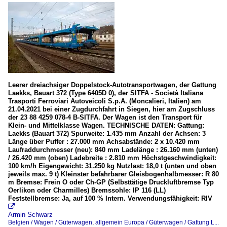
Leerer dreiachsiger Doppelstock-Autotransportwagen, der Gattung
Laekks, Bauart 372 (Type 6405D 0), der SITFA - Società Italiana
Trasporti Ferroviari Autoveicoli S.p.A. (Moncalieri, Italien) am
21.04.2021 bei einer Zugdurchfahrt in Siegen, hier am Zugschluss
der 23 88 4259 078-4 B-SITFA. Der Wagen ist den Transport für
Klein- und Mittelklasse Wagen. TECHNISCHE DATEN: Gattung:
Laekks (Bauart 372) Spurweite: 1.435 mm Anzahl der Achsen: 3
Länge über Puffer : 27.000 mm Achsabstände: 2 x 10.420 mm
Laufraddurchmesser (neu): 840 mm Ladelänge : 26.160 mm (unten)
/ 26.420 mm (oben) Ladebreite : 2.810 mm Höchstgeschwindigkeit:
100 km/h Eigengewicht: 31.250 kg Nutzlast: 18,0 t (unten und oben
jeweils max. 9 t) Kleinster befahrbarer Gleisbogenhalbmesser: R 80
m Bremse: Frein O oder Ch-GP (Selbsttätige Druckluftbremse Typ
Oerlikon oder Charmilles) Bremssohle: IP 116 (LL)
Feststellbremse: Ja, auf 100 % Intern. Verwendungsfähigkeit: RIV

Armin Schwarz
Belgien / Wagen / Güterwagen
,
allgemein Europa / Güterwagen / Gattung L...