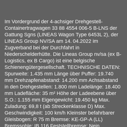
Im Vordergrund der 4-achsiger Drehgestell-
Containertragwagen 33 88 4554 006-5 B-LNS der
Gattung Sgns (LINEAS Wagon Type 6453L 2), der
LINEAS Group NV/SA am 14.
04.2022 im
Zugverband bei der Durchfahrt in
Niederschelderhütte. Die Lineas Group nv/sa (ex B-
Logistics, ex B Cargo) ist eine belgische
Schienengütergesellschaft. TECHNISCHE DATEN:
Spurweite: 1.435 mm Länge über Puffer: 19.740
mm Drehzapfenabstand: 14.200 mm Achsabstand
in den Drehgestellen: 1.800 mm Ladelänge: 18.400
mm Ladefläche: 35 m² Höhe der Ladeebene über
S.O.: 1.155 mm Eigengewicht: 19.450 kg Max.
Zuladung: 69,8 t (ab Streckenklasse D) Max.
Geschwindigkeit: 100 km/h Kleinster befahrbarer
Gleisbogen: R 75 m Bremse: KE-GP-A (LL)
Bremssohle: IB 116 Feststellbremse: Nein