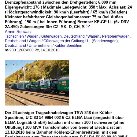
Drehzapfenabstand zwischen den Drehgestellen: 6.000 mm
Eigengewicht: 176 t Maximale Ladegewicht: 358 t Max. Achslast: 24
t Höchstgeschwindigkeit: 90 km/h (Leerfahrt) / 65 km/h (Beladen)
Kleinster befahrbarer Gleisbogenhalbmesser: 75 m (bei Außen
Führung), 150 m ( bei Innen Führung) Bremse: KE-GP LL (6x DRV
2A-450) Zulassungen für: CZ, SK, D, CH, S

Armin Schwarz
Tschechien / Wagen / Güterwagen
,
Deutschland / Wagen / Personenwagen
,
Deutschland / Wagen / Güterwagen der Gattung U... (Sonderwagen)
,
Deutschland / Unternehmen / Kübler Spedition
930 1200x800 Px, 14.10.2018

Der 24-achsiger Tragschnabelwagen TSW 348 der Kübler
Spedition, UIC 83 54 9964 002-6 CZ ELBA Uaai (eingestellt über
ELBA Logistik GmbH) beladen mit einem 300 t schweren (ohne
Ölfüllung) 300 MVA Transformator von General Electric ist am
13.10.2018 beim Bahnhof Koblenz-Ehrenbreitstein, mit dem