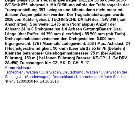
Begleitwagen zum Tragschnabelwagen D-ELBA 56 80 89-40 305-5
WGSmk 855, abgestellt. Mit Ölfüllung würde der Trafo sogar in der
Transportstellung 353 t wiegen und könnte dann nicht mehr mit
diesem Wagen gefahren werden. Der Tragschnabelwagen wurde
2016 von Kübler gebaut. TECHNISCHE DATEN des TSW 348 (laut
Anschriften): Spurweite: 1.435 mm (Normalspur) Anzahl der
Achsen: 24 in 6 Drehgestellen á 4 Achsen Gattung/Bauart: Uaai
Länge über Puffer: 44.350 mm (Leerfahrt) / 55.500 mm (mit Trafo)
Drehzapfenabstand zwischen den Drehgestellen: 6.000 mm
Eigengewicht: 176 t Maximale Ladegewicht: 358 t Max. Achslast: 24
t Höchstgeschwindigkeit: 90 km/h (Leerfahrt) / 65 km/h (Beladen)
Kleinster befahrbarer Gleisbogenhalbmesser: 75 m (bei Außen
Führung), 150 m ( bei Innen Führung) Bremse: KE-GP LL (6x DRV
2A-450) Zulassungen für: CZ, SK, D, CH, S

Armin Schwarz
Tschechien / Wagen / Güterwagen
,
Deutschland / Wagen / Güterwagen der
Gattung U... (Sonderwagen)
,
Deutschland / Unternehmen / Kübler Spedition
945 1200x850 Px, 14.10.2018
