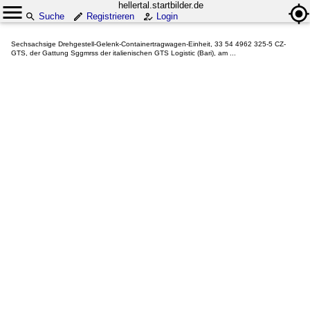
hellertal.startbilder.de
Suche
Registrieren
Login
Sechsachsige Drehgestell-Gelenk-Containertragwagen-Einheit, 33 54 4962 325-5 CZ-
GTS, der Gattung Sggmrss der italienischen GTS Logistic (Bari), am ...