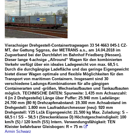
Vierachsiger Drehgestell-Containertragwagen 33 54 4663 045-1 CZ-
MT, der Gattung Sggnss, der METRANS a.s., am 14.04.2018 im
Zugverband bei der Durchfahrt im Bahnhof Friedberg (Hessen).
Dieser lange 4-achsige „Allround“ Wagen für den kombinierten
Verkehr verfügt über ein ideales Ladegewicht von max. 68,5 t.
Durch die durchgängige Ladefläche und das geringe Eigengewicht
bietet dieser Wagen optimale und flexible Möglichkeiten für den
Transport von maritimen Containern. Insgesamt sind 30
verschiedene Ladungs-Kombinationen für alle gängigen
Containerarten und -größen, Wechselaufbauten und Tankaufbauten
möglich. TECHNISCHE DATEN: Spurweite: 1.435 mm Achsanzahl:
4 (in 2 Drehgestelle) Länge über Puffer: 25.940 mm Ladelänge:
24.700 mm (80 ft) Drehzapfenabstand: 19.300 mm Achsabstand im
Drehgestell: 1.800 mm Laufraddurchmesser (neu): 920 mm
Drehgestell: Y25 Ls1k Eigengewicht: 21.500 kg Max. Zuladung: S –
68,5 t / SS – 58,5 t (Streckenklasse D) Höchstgeschwindigkeit: 100
km/h (S) / 120 km/h (SS) Intern. Verwendungsfähigkeit: TEN
Kleister befahrbarer Gleisbogen: R = 75 m

Armin Schwarz