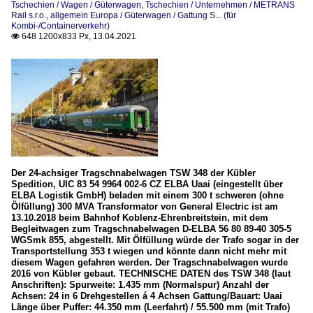
Tschechien / Wagen / Güterwagen
,
Tschechien / Unternehmen / METRANS
Rail s.r.o.
,
allgemein Europa / Güterwagen / Gattung S... (für
Kombi-/Containerverkehr)
648 1200x833 Px, 13.04.2021

Der 24-achsiger Tragschnabelwagen TSW 348 der Kübler
Spedition, UIC 83 54 9964 002-6 CZ ELBA Uaai (eingestellt über
ELBA Logistik GmbH) beladen mit einem 300 t schweren (ohne
Ölfüllung) 300 MVA Transformator von General Electric ist am
13.10.2018 beim Bahnhof Koblenz-Ehrenbreitstein, mit dem
Begleitwagen zum Tragschnabelwagen D-ELBA 56 80 89-40 305-5
WGSmk 855, abgestellt. Mit Ölfüllung würde der Trafo sogar in der
Transportstellung 353 t wiegen und könnte dann nicht mehr mit
diesem Wagen gefahren werden. Der Tragschnabelwagen wurde
2016 von Kübler gebaut. TECHNISCHE DATEN des TSW 348 (laut
Anschriften): Spurweite: 1.435 mm (Normalspur) Anzahl der
Achsen: 24 in 6 Drehgestellen á 4 Achsen Gattung/Bauart: Uaai
Länge über Puffer: 44.350 mm (Leerfahrt) / 55.500 mm (mit Trafo)