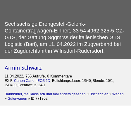
Sechsachsige Drehgestell-Gelenk-
Containertragwagen-Einheit, 33 54 4962 325-5 CZ-
GTS, der Gattung Sggmrss der italienischen GTS
Logistic (Bari), am 11.
04.2022 im Zugverband bei
der Zugdurchfahrt in Wilnsdorf-Rudersdorf.
Armin Schwarz
11.04.2022, 755 Aufrufe, 0 Kommentare
EXIF:
Canon Canon EOS 6D
, Belichtungsdauer: 1/640, Blende: 10/1,
ISO400, Brennweite: 24/1
Bahnbilder, mal klassisch und mal anders gesehen.
»
Tschechien
»
Wagen
»
Güterwagen
»
ID 771802