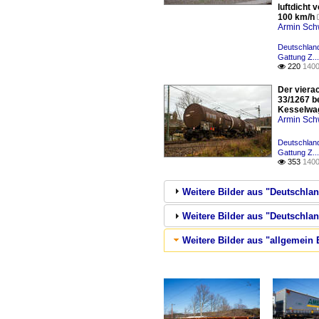
luftdicht
100 km/h
Armin Sch
Deutschlan
Gattung Z..
220
1400

Der viera
33/1267 b
Kesselwag
Armin Sch
Deutschlan
Gattung Z..
353
1400

Weitere Bilder aus "Deutschl
Weitere Bilder aus "Deutschlan
Weitere Bilder aus "allgemein 