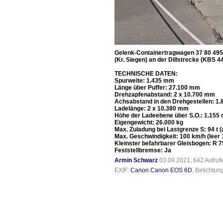
Gelenk-Containertragwagen 37 80 495
(Kr. Siegen) an der Dillstrecke (KBS 44
TECHNISCHE DATEN:
Spurweite: 1.435 mm
Länge über Puffer: 27.100 mm
Drehzapfenabstand: 2 x 10.700 mm
Achsabstand in den Drehgestellen: 1
Ladelänge: 2 x 10.380 mm
Höhe der Ladeebene über S.O.: 1.155
Eigengewicht: 26.000 kg
Max. Zuladung bei Lastgrenze S: 94 t 
Max. Geschwindigkeit: 100 km/h (leer 
Kleinster befahrbarer Gleisbogen: R 
Feststellbremse: Ja
Armin Schwarz
03.09.2021, 642 Aufru
EXIF:
Canon Canon EOS 6D
, Belichtun