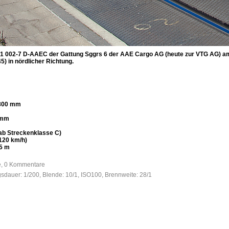
1 002-7 D-AAEC der Gattung Sggrs 6 der AAE Cargo AG (heute zur VTG AG) am 
5) in nördlicher Richtung.
.800 mm
 mm
(ab Streckenklasse C)
120 km/h)
75 m
fe, 0 Kommentare
gsdauer: 1/200, Blende: 10/1, ISO100, Brennweite: 28/1