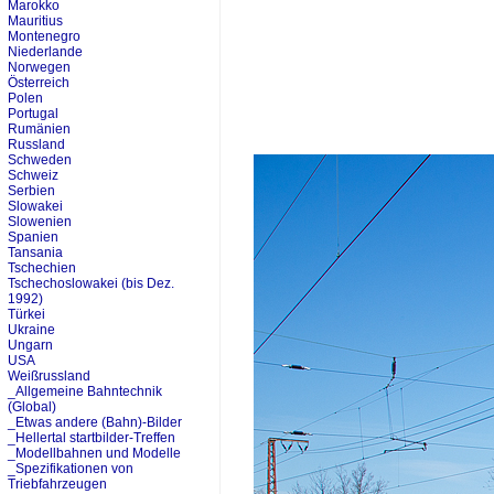
Marokko
Mauritius
Montenegro
Niederlande
Norwegen
Österreich
Polen
Portugal
Rumänien
Russland
Schweden
Schweiz
Serbien
Slowakei
Slowenien
Spanien
Tansania
Tschechien
Tschechoslowakei (bis Dez.
1992)
Türkei
Ukraine
Ungarn
USA
Weißrussland
_Allgemeine Bahntechnik
(Global)
_Etwas andere (Bahn)-Bilder
_Hellertal startbilder-Treffen
_Modellbahnen und Modelle
_Spezifikationen von
Triebfahrzeugen