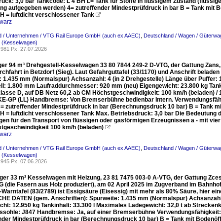
uck: 3,0 bar Tankcode: L 4 BH L= Tank für Stoffe in flüssigem Zustand (flüssig
ng aufgegeben werden) 4= zutreffender Mindestprüfdruck in bar B = Tank mit B
H = luftdicht verschlossener Tank

warz
d / Unternehmen / VTG Rail Europe GmbH (auch ex AAEC)
,
Deutschland / Wagen / Güterwag
. (Kesselwagen)
981 Px, 27.07.2026
ger 94 m³ Drehgestell-Kesselwagen 33 80 7844 249-2 D-VTG, der Gattung Zans
rchfahrt in Betzdorf (Sieg). Laut Gefahrguttafel (33/1170) und Anschrift bela
: 1.435 mm (Normalspur) Achsanzahl: 4 (in 2 Drehgestelle) Länge über Puffe
ll: 1.800 mm Laufraddurchmesser: 920 mm (neu) Eigengewicht: 23.800 kg Tankinh
lasse D, auf DB Netz 60,2 ab CM Höchstgeschwindigkeit: 100 km/h (beladen) / 1
E-GP (LL) Handbremse: Von Bremserbühne bedienbar Intern. Verwendungsfähigk
 = zutreffender Mindestprüfdruck in bar (Berechnungsdruck 10 bar) B = Tank m
 H = luftdicht verschlossener Tank Max. Betriebsdruck: 3,0 bar Die Bedeutung 
en für den Transport von flüssigen oder gasförmigen Erzeugnissen a - mit vier
hstgeschwindigkeit 100 km/h (beladen)

warz
d / Unternehmen / VTG Rail Europe GmbH (auch ex AAEC)
,
Deutschland / Wagen / Güterwag
. (Kesselwagen)
945 Px, 07.06.2026
ger 33 m³ Kesselwagen mit Heizung, 23 81 7475 003-0 A-VTG, der Gattung Zces
G (die Fasern aus Holz produziert), am 02 April 2025 im Zugverband im Bahnho
Warntafel (83/2789) ist Essigsäure (Eisessig) mit mehr als 80% Säure, hier ein
E DATEN (gem. Anschriften): Spurweite: 1.435 mm (Normalspur) Achsanzahl
cht: 12.950 kg Tankinhalt: 33.300 l Maximales Ladegewicht: 32,0 t ab Streck
ssohle: J847 Handbremse: Ja, auf einer Bremserbühne Verwendungsfähigkeit: R
ender Mindestprüfdruck in bar (Berechnungsdruck 10 bar) B = Tank mit Bodenöff