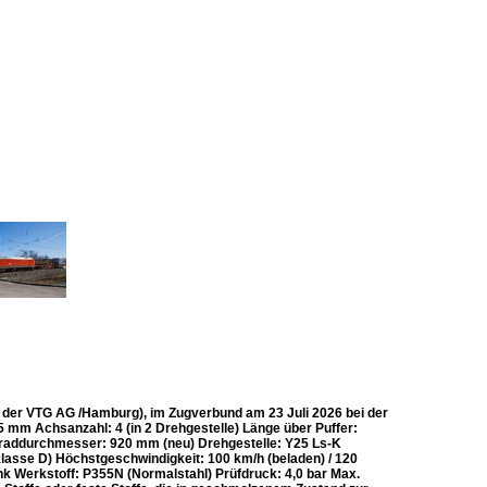
 der VTG AG /Hamburg), im Zugverbund am 23 Juli 2026 bei der
 mm Achsanzahl: 4 (in 2 Drehgestelle) Länge über Puffer:
raddurchmesser: 920 mm (neu) Drehgestelle: Y25 Ls-K
klasse D) Höchstgeschwindigkeit: 100 km/h (beladen) / 120
nk Werkstoff: P355N (Normalstahl) Prüfdruck: 4,0 bar Max.