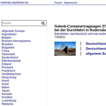
hellertal.startbilder.de
Forum
Impressum
Gelenk-Containertragwagen 37
bei der Durchfahrt in Rudersdor
allgemein Europa
Bahnbilder, mal klassisch und mal ande
Argentinien
745952)
Belgien
Bosnien-Herzegowina
Deutschland
Brasilien
Bulgarien
Deutschland 
China
allgemein Eu
Dänemark
Deutschland
Elfenbeinküste
Estland
Finnland
Frankreich
Großbritannien
Hong Kong
Irland
Israel
Italien
Japan
Kanada
Kroatien
Luxemburg
Malaysia