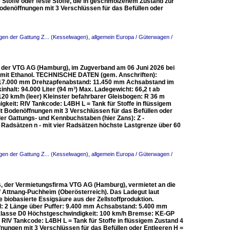
e Stoffe oder feste Stoffe, die in geschmolzenem Zustand zur
odenöffnungen mit 3 Verschlüssen für das Befüllen oder
en der Gattung Z... (Kesselwagen)
,
allgemein Europa / Güterwagen /
, der VTG AG (Hamburg), im Zugverband am 06 Juni 2026 bei
den mit Ethanol. TECHNISCHE DATEN (gem. Anschriften):
r: 17.000 mm Drehzapfenabstand: 11.450 mm Achsabstand im
alt: 94.000 Liter (94 m³) Max. Ladegewicht: 66,2 t ab
20 km/h (leer) Kleinster befahrbarer Gleisbogen: R 36 m
eit: RIV Tankcode: L4BH L = Tank für Stoffe in flüssigem
it Bodenöffnungen mit 3 Verschlüssen für das Befüllen oder
der Gattungs- und Kennbuchstaben (hier Zans): Z -
 Radsätzen n - mit vier Radsätzen höchste Lastgrenze über 60
en der Gattung Z... (Kesselwagen)
,
allgemein Europa / Güterwagen /
, der Vermietungsfirma VTG AG (Hamburg), vermietet an die
f Attnang-Puchheim (Oberösterreich). Das Ladegut laut
e biobasierte Essigsäure aus der Zellstoffproduktion.
: 2 Länge über Puffer: 9.400 mm Achsabstand: 5.400 mm
enklasse D0 Höchstgeschwindigkeit: 100 km/h Bremse: KE-GP
IV Tankcode: L4BH L = Tank für Stoffe in flüssigem Zustand 4
nungen mit 3 Verschlüssen für das Befüllen oder Entleeren H =