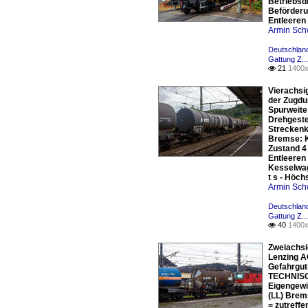
Betriebsdr
Beförderu
Entleeren 
Armin Sch
Deutschlan
Gattung Z..
21
1400x

Vierachsi
der Zugdu
Spurweite
Drehgeste
Streckenk
Bremse: K
Zustand 4
Entleeren
Kesselwag
t s - Höc
Armin Sch
Deutschlan
Gattung Z..
40
1400x

Zweiachsi
Lenzing A
Gefahrgut-
TECHNISCH
Eigengewi
(LL) Brem
= zutreff