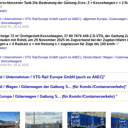
 verschlossener Tank Die Bedeutung der Gattung Zces: Z = Kesselwagen c = 2 Ra

warz
d / Unternehmen / VTG Rail Europe GmbH (auch ex AAEC)
,
allgemein Europa / Güterwagen 
. (Kesselwagen)
x933 Px, 28.01.2026
chsige 72 m³ Drehgestell-Kesselwagen, 37 80 7879 449-2 D-VTG, der Gattung Z
eladen mit Rohöl, am 29 November 2025 im Zugverband bei der Zugdurchfahrt in
en a = 4 Radsatz e = mit Heizung s = zugelassen für Züge bis 100 km/h

warz
d / Unternehmen / VTG Rail Europe GmbH (auch ex AAEC)
,
Deutschland / Wagen / Güterwag
. (Kesselwagen)
x933 Px, 29.11.2025
and / Unternehmen / VTG Rail Europe GmbH (auch ex AAEC)"
d / Wagen / Güterwagen der Gattung S... (für Kombi-/Containerverkehr)"
Europa / Güterwagen / Gattung S... (für Kombi-/Containerverkehr) "