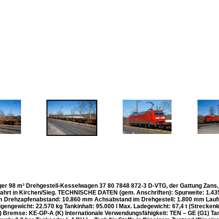
ger 98 m³ Drehgestell-Kesselwagen 37 80 7848 872-3 D-VTG, der Gattung Zans,
ahrt in Kirchen/Sieg. TECHNISCHE DATEN (gem. Anschriften): Spurweite: 1.435
 Drehzapfenabstand: 10.860 mm Achsabstand im Drehgestell: 1.800 mm Lauf
gengewicht: 22.570 kg Tankinhalt: 95.000 l Max. Ladegewicht: 67,4 t (Strecken
r) Bremse: KE-GP-A (K) Internationale Verwendungsfähigkeit: TEN – GE (G1) Ta