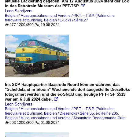
aktuelle Lackierung gegeben. Am 17 Augustus 2024 steht der Lok
in das Retrotrain Museum der PFT-TSP.

Leon Schrijvers
Belgien / Museumsbahnen und Vereine / P.F.T. – T.S.P. (Patrimoine
ferroviaire et tourisme)
,
Belgien / E-Loks / Série 27
477 1200x800 Px, 19.08.2024

Ins SDP-Hauptquartier Baasrode Noord können während das
"Scheldeland in Stoom" Wochenende dort ausgestellte Dieselloks
fotografiert werden und die ex-SNCB und heutige PFT-TSP 5519
war am 6 Juli 2024 dabei.

Leon Schrijvers
Belgien / Museumsbahnen und Vereine / P.F.T. – T.S.P. (Patrimoine
ferroviaire et tourisme)
,
Belgien / Dieselloks / Série 55, ex Reihe 205
,
Belgien / Museumsbahnen und Vereine / Stoomtrein Dendermonde-Purs
503 1200x800 Px, 01.08.2024
