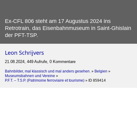
Ex-CFL 806 steht am 17 Augustus 2024 ins
Retrotrain, das Eisenbahnmuseum in Saint-Ghislain
der PFT-TSP.
Leon Schrijvers
21.08.2024, 449 Aufrufe, 0 Kommentare
Bahnbilder, mal klassisch und mal anders gesehen.
»
Belgien
»
Museumsbahnen und Vereine
»
P.F.T. – T.S.P. (Patrimoine ferroviaire et tourisme)
»
ID 859414