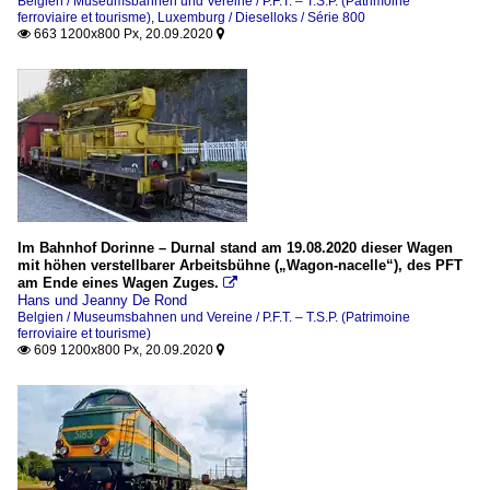
Belgien / Museumsbahnen und Vereine / P.F.T. – T.S.P. (Patrimoine
ferroviaire et tourisme)
,
Luxemburg / Dieselloks / Série 800
663 1200x800 Px, 20.09.2020


Im Bahnhof Dorinne – Durnal stand am 19.08.2020 dieser Wagen
mit höhen verstellbarer Arbeitsbühne („Wagon-nacelle“), des PFT
am Ende eines Wagen Zuges.

Hans und Jeanny De Rond
Belgien / Museumsbahnen und Vereine / P.F.T. – T.S.P. (Patrimoine
ferroviaire et tourisme)
609 1200x800 Px, 20.09.2020

