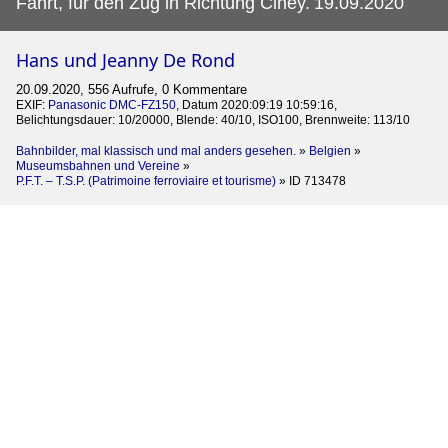
Fahrt, für den Zug in Richtung Ciney.
19.09.2020
Hans und Jeanny De Rond
20.09.2020, 556 Aufrufe, 0 Kommentare
EXIF:
Panasonic DMC-FZ150
, Datum 2020:09:19 10:59:16,
Belichtungsdauer: 10/20000, Blende: 40/10, ISO100, Brennweite: 113/10
Bahnbilder, mal klassisch und mal anders gesehen.
»
Belgien
»
Museumsbahnen und Vereine
»
P.F.T. – T.S.P. (Patrimoine ferroviaire et tourisme)
»
ID 713478