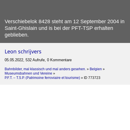
Verschiebelok 8428 steht am 12 September 2004 in
Saint-Ghislain und is bei der PFT-TSP erhalten
geblieben.
Leon schrijvers
05.05.2022, 532 Aufrufe, 0 Kommentare
Bahnbilder, mal klassisch und mal anders gesehen.
»
Belgien
»
Museumsbahnen und Vereine
»
P.F.T. – T.S.P. (Patrimoine ferroviaire et tourisme)
»
ID 773723