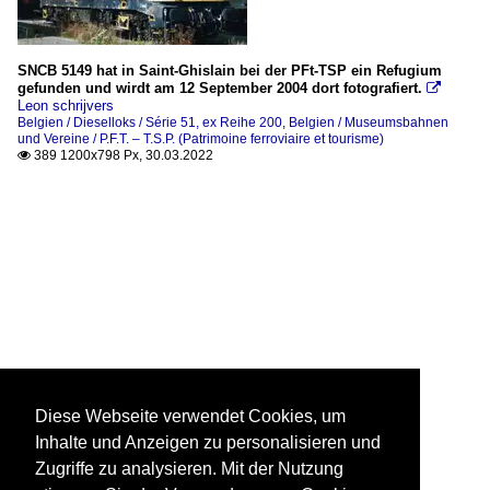
SNCB 5149 hat in Saint-Ghislain bei der PFt-TSP ein Refugium
gefunden und wirdt am 12 September 2004 dort fotografiert.

Leon schrijvers
Belgien / Dieselloks / Série 51, ex Reihe 200
,
Belgien / Museumsbahnen
und Vereine / P.F.T. – T.S.P. (Patrimoine ferroviaire et tourisme)
389 1200x798 Px, 30.03.2022

Diese Webseite verwendet Cookies, um
Inhalte und Anzeigen zu personalisieren und
Zugriffe zu analysieren. Mit der Nutzung