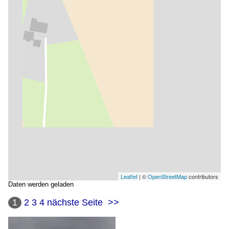
Leaflet
| ©
OpenStreetMap
contributors
Daten werden geladen
1
2
3
4
nächste Seite
>>