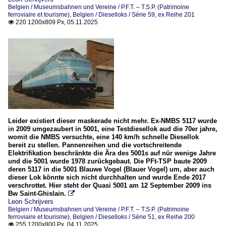
Belgien / Museumsbahnen und Vereine / P.F.T. – T.S.P. (Patrimoine
ferroviaire et tourisme)
,
Belgien / Dieselloks / Série 59, ex Reihe 201
220 1200x809 Px, 05.11.2025

Leider existiert dieser maskerade nicht mehr. Ex-NMBS 5117 wurde
in 2009 umgezaubert in 5001, eine Testdiesellok aud die 70er jahre,
womit die NMBS versuchte, eine 140 km/h schnelle Diesellok
bereit zu stellen. Pannenreihen und die vortschreitende
Elektrifikation beschränkte die Ära des 5001s auf nür wenige Jahre
und die 5001 wurde 1978 zurückgebaut. Die PFt-TSP baute 2009
deren 5117 in die 5001 Blauwe Vogel (Blauer Vogel) um, aber auch
dieser Lok könnte sich nicht durchhalten und wurde Ende 2017
verschrottet. Hier steht der Quasi 5001 am 12 September 2009 ins
Bw Saint-Ghislain.

Leon Schrijvers
Belgien / Museumsbahnen und Vereine / P.F.T. – T.S.P. (Patrimoine
ferroviaire et tourisme)
,
Belgien / Dieselloks / Série 51, ex Reihe 200
255 1200x800 Px, 04.11.2025
