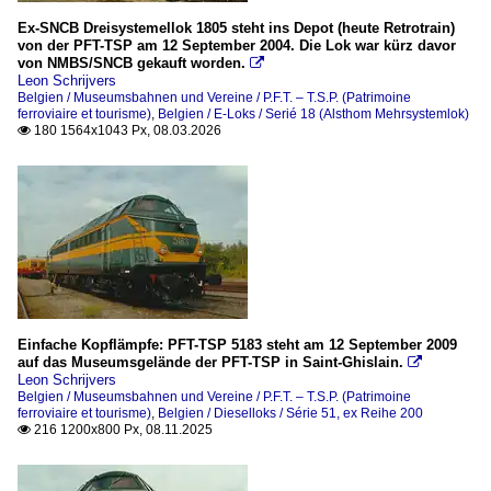
Ex-SNCB Dreisystemellok 1805 steht ins Depot (heute Retrotrain)
von der PFT-TSP am 12 September 2004. Die Lok war kürz davor
von NMBS/SNCB gekauft worden.

Leon Schrijvers
Belgien / Museumsbahnen und Vereine / P.F.T. – T.S.P. (Patrimoine
ferroviaire et tourisme)
,
Belgien / E-Loks / Serié 18 (Alsthom Mehrsystemlok)
180 1564x1043 Px, 08.03.2026

Einfache Kopflämpfe: PFT-TSP 5183 steht am 12 September 2009
auf das Museumsgelände der PFT-TSP in Saint-Ghislain.

Leon Schrijvers
Belgien / Museumsbahnen und Vereine / P.F.T. – T.S.P. (Patrimoine
ferroviaire et tourisme)
,
Belgien / Dieselloks / Série 51, ex Reihe 200
216 1200x800 Px, 08.11.2025
