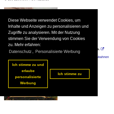
Diese Webseite verwendet Cookies, um
Inhalte und Anzeigen zu personalisieren und
Zugriffe zu analysieren. Mit der Nutzung
stimmen Sie der Verwendung von Cookies
zu. Mehr erfahren:
PFT 210077/6077 steht am 13 Juli 1999 in Lüttich-Guillemins.

Datenschutz
,
Personalisierte Werbung
Leon Schrijvers
Belgien / Dieselloks / Série 60-61, ex Reihe 210
,
Belgien / Museumsbahnen
und Vereine / P.F.T. – T.S.P. (Patrimoine ferroviaire et tourisme)
Ich stimme zu und
219 1200x800 Px, 04.11.2025

erlaube
Ich stimme zu
personalisierte
Werbung