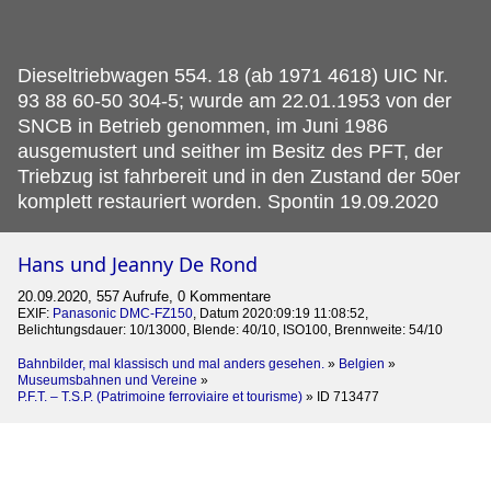
Dieseltriebwagen 554.
18 (ab 1971 4618) UIC Nr.
93 88 60-50 304-5; wurde am 22.01.1953 von der
SNCB in Betrieb genommen, im Juni 1986
ausgemustert und seither im Besitz des PFT, der
Triebzug ist fahrbereit und in den Zustand der 50er
komplett restauriert worden. Spontin 19.09.2020
Hans und Jeanny De Rond
20.09.2020, 557 Aufrufe, 0 Kommentare
EXIF:
Panasonic DMC-FZ150
, Datum 2020:09:19 11:08:52,
Belichtungsdauer: 10/13000, Blende: 40/10, ISO100, Brennweite: 54/10
Bahnbilder, mal klassisch und mal anders gesehen.
»
Belgien
»
Museumsbahnen und Vereine
»
P.F.T. – T.S.P. (Patrimoine ferroviaire et tourisme)
»
ID 713477