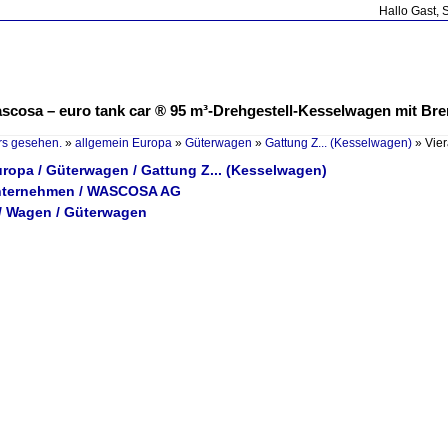
Hallo Gast, 
scosa – euro tank car ® 95 m³-Drehgestell-Kesselwagen mit Br
rs gesehen.
»
allgemein Europa
»
Güterwagen
»
Gattung Z... (Kesselwagen)
»
Vie
uropa / Güterwagen / Gattung Z... (Kesselwagen)
Unternehmen / WASCOSA AG
/ Wagen / Güterwagen