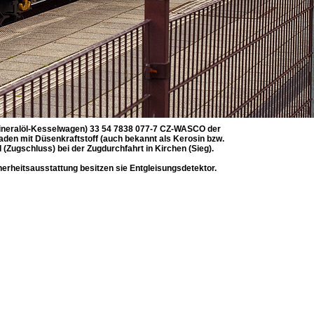
Mineralöl-Kesselwagen) 33 54 7838 077-7 CZ-WASCO der
laden mit Düsenkraftstoff (auch bekannt als Kerosin bzw.
(Zugschluss) bei der Zugdurchfahrt in Kirchen (Sieg).
herheitsausstattung besitzen sie Entgleisungsdetektor.