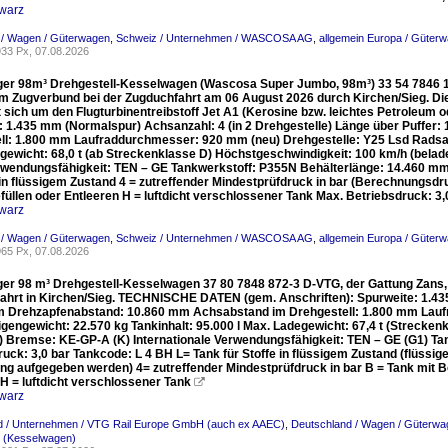
warz
 / Wagen / Güterwagen
,
Schweiz / Unternehmen / WASCOSA AG
,
allgemein Europa / Güterw
33 Px, 07.08.2026
ger 98m³ Drehgestell-Kesselwagen (Wascosa Super Jumbo, 98m³) 33 54 784
 im Zugverbund bei der Zugduchfahrt am 06 August 2026 durch Kirchen/Sieg. Di
t sich um den Flugturbinentreibstoff Jet A1 (Kerosine bzw. leichtes Petroleum
: 1.435 mm (Normalspur) Achsanzahl: 4 (in 2 Drehgestelle) Länge über Puffe
ll: 1.800 mm Laufraddurchmesser: 920 mm (neu) Drehgestelle: Y25 Lsd Radsatzla
gewicht: 68,0 t (ab Streckenklasse D) Höchstgeschwindigkeit: 100 km/h (bela
erwendungsfähigkeit: TEN – GE Tankwerkstoff: P355N Behälterlänge: 14.460 
e in flüssigem Zustand 4 = zutreffender Mindestprüfdruck in bar (Berechnungsd
efüllen oder Entleeren H = luftdicht verschlossener Tank Max. Betriebsdruck: 
warz
 / Wagen / Güterwagen
,
Schweiz / Unternehmen / WASCOSA AG
,
allgemein Europa / Güterw
65 Px, 07.08.2026
ger 98 m³ Drehgestell-Kesselwagen 37 80 7848 872-3 D-VTG, der Gattung Zans,
ahrt in Kirchen/Sieg. TECHNISCHE DATEN (gem. Anschriften): Spurweite: 1.435
 Drehzapfenabstand: 10.860 mm Achsabstand im Drehgestell: 1.800 mm Lauf
gengewicht: 22.570 kg Tankinhalt: 95.000 l Max. Ladegewicht: 67,4 t (Strecken
r) Bremse: KE-GP-A (K) Internationale Verwendungsfähigkeit: TEN – GE (G1) Ta
uck: 3,0 bar Tankcode: L 4 BH L= Tank für Stoffe in flüssigem Zustand (flüssig
ng aufgegeben werden) 4= zutreffender Mindestprüfdruck in bar B = Tank mit B
H = luftdicht verschlossener Tank

warz
d / Unternehmen / VTG Rail Europe GmbH (auch ex AAEC)
,
Deutschland / Wagen / Güterwag
. (Kesselwagen)