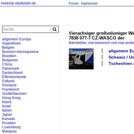
hellertal.startbilder.de
Forum
Impressum
Vierachsiger großvolumiger Wa
7838 077-7 CZ-WASCO der
allgemein Europa
Bahnbilder, mal klassisch und mal ande
Argentinien
Belgien
allgemein E
Bosnien-Herzegowina
Brasilien
Schweiz / 
Bulgarien
Tschechien 
China
Dänemark
Deutschland
Elfenbeinküste
Estland
Finnland
Frankreich
Großbritannien
Hong Kong
Irland
Israel
Italien
Japan
Kanada
Kroatien
Luxemburg
Malaysia