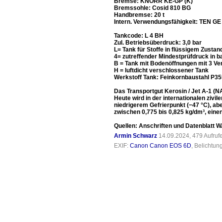
Bremse: KNORR KE-GP (K)
Bremssohle: Cosid 810 BG
Handbremse: 20 t
Intern. Verwendungsfähigkeit: TEN GE 
Tankcode: L 4 BH
Zul. Betriebsüberdruck: 3,0 bar
L= Tank für Stoffe in flüssigem Zusta
4= zutreffender Mindestprüfdruck in b
B = Tank mit Bodenöffnungen mit 3 Ver
H = luftdicht verschlossener Tank
Werkstoff Tank: Feinkornbaustahl P35
Das Transportgut Kerosin / Jet A-1 (N
Heute wird in der internationalen zivi
niedrigerem Gefrierpunkt (−47 °C), ab
zwischen 0,775 bis 0,825 kg/dm³, ein
Quellen: Anschriften und Datenblat
Armin Schwarz
14.09.2024, 479 Aufru
EXIF:
Canon Canon EOS 6D
, Belichtun