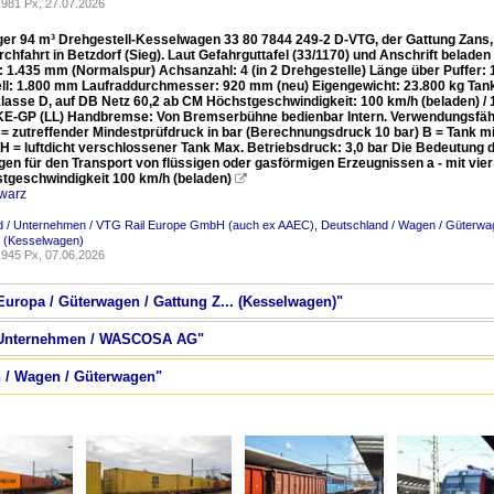
981 Px, 27.07.2026
ger 94 m³ Drehgestell-Kesselwagen 33 80 7844 249-2 D-VTG, der Gattung Zans
rchfahrt in Betzdorf (Sieg). Laut Gefahrguttafel (33/1170) und Anschrift bela
: 1.435 mm (Normalspur) Achsanzahl: 4 (in 2 Drehgestelle) Länge über Puffe
ll: 1.800 mm Laufraddurchmesser: 920 mm (neu) Eigengewicht: 23.800 kg Tankinh
lasse D, auf DB Netz 60,2 ab CM Höchstgeschwindigkeit: 100 km/h (beladen) / 1
E-GP (LL) Handbremse: Von Bremserbühne bedienbar Intern. Verwendungsfähigk
 = zutreffender Mindestprüfdruck in bar (Berechnungsdruck 10 bar) B = Tank m
 H = luftdicht verschlossener Tank Max. Betriebsdruck: 3,0 bar Die Bedeutung 
en für den Transport von flüssigen oder gasförmigen Erzeugnissen a - mit vier
hstgeschwindigkeit 100 km/h (beladen)

warz
d / Unternehmen / VTG Rail Europe GmbH (auch ex AAEC)
,
Deutschland / Wagen / Güterwag
. (Kesselwagen)
945 Px, 07.06.2026
Europa / Güterwagen / Gattung Z... (Kesselwagen)"
 / Unternehmen / WASCOSA AG"
n / Wagen / Güterwagen"