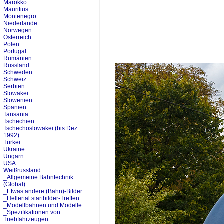
Marokko
Mauritius
Montenegro
Niederlande
Norwegen
Österreich
Polen
Portugal
Rumänien
Russland
Schweden
Schweiz
Serbien
Slowakei
Slowenien
Spanien
Tansania
Tschechien
Tschechoslowakei (bis Dez.
1992)
Türkei
Ukraine
Ungarn
USA
Weißrussland
_Allgemeine Bahntechnik
(Global)
_Etwas andere (Bahn)-Bilder
_Hellertal startbilder-Treffen
_Modellbahnen und Modelle
_Spezifikationen von
Triebfahrzeugen