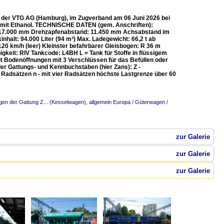
, der VTG AG (Hamburg), im Zugverband am 06 Juni 2026 bei
den mit Ethanol. TECHNISCHE DATEN (gem. Anschriften):
r: 17.000 mm Drehzapfenabstand: 11.450 mm Achsabstand im
alt: 94.000 Liter (94 m³) Max. Ladegewicht: 66,2 t ab
20 km/h (leer) Kleinster befahrbarer Gleisbogen: R 36 m
eit: RIV Tankcode: L4BH L = Tank für Stoffe in flüssigem
it Bodenöffnungen mit 3 Verschlüssen für das Befüllen oder
der Gattungs- und Kennbuchstaben (hier Zans): Z -
 Radsätzen n - mit vier Radsätzen höchste Lastgrenze über 60
en der Gattung Z... (Kesselwagen)
,
allgemein Europa / Güterwagen /
zur Galerie
zur Galerie
zur Galerie