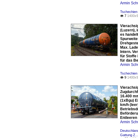
Armin Sch
Tschechien
7
1400x9

Vierachsi
(Luzern),
es handel
Spurweite
Drehgeste
Max. Lade
Intern. V
für Stoff
für das B
Armin Sch
Tschechien
9
1400x9

Vierachsi
Zugdurchf
16.400 mm
(1xBgu) Ei
km/h (lee
Betriebsdr
Beförderu
Entleeren 
Armin Sch
Deutschlan
Gattung Z..