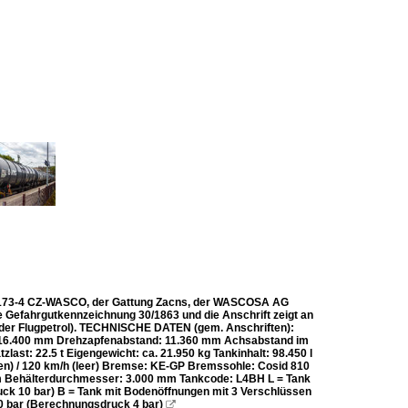
6 173-4 CZ-WASCO, der Gattung Zacns, der WASCOSA AG
e Gefahrgutkennzeichnung 30/1863 und die Anschrift zeigt an
 oder Flugpetrol). TECHNISCHE DATEN (gem. Anschriften):
r: 16.400 mm Drehzapfenabstand: 11.360 mm Achsabstand im
st: 22.5 t Eigengewicht: ca. 21.950 kg Tankinhalt: 98.450 l
den) / 120 km/h (leer) Bremse: KE-GP Bremssohle: Cosid 810
mm Behälterdurchmesser: 3.000 mm Tankcode: L4BH L = Tank
ruck 10 bar) B = Tank mit Bodenöffnungen mit 3 Verschlüssen
3,0 bar (Berechnungsdruck 4 bar)
