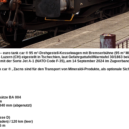
– euro tank car ® 95 m³-Drehgestell-Kesselwagen mit Bremserbühne (95 m³ 
uzern (CH) eigestellt in Tschechien, laut Gefahrguttafel/Warntafel 30/1863 be
ft mit der Sorte Jet A-1 (NATO Code F-35), am 14 September 2024 im Zugverband 
ar ® , Zacns sind für den Transport von Mineralöl-Produkte, als optionale Sic
dsätze BA 004
mm
840 mm (abgenutzt)
sse D)
den) / 120 km (leer)
35 m