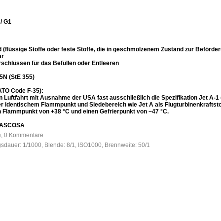
/ G1
nd (flüssige Stoffe oder feste Stoffe, die in geschmolzenem Zustand zur Beför
ar
schlüssen für das Befüllen oder Entleeren
5N (StE 355)
ATO Code F-35):
len Luftfahrt mit Ausnahme der USA fast ausschließlich die Spezifikation Jet A-
er identischem Flammpunkt und Siedebereich wie Jet A als Flugturbinenkraftsto
en Flammpunkt von +38 °C und einen Gefrierpunkt von −47 °C.
t WASCOSA
fe, 0 Kommentare
gsdauer: 1/1000, Blende: 8/1, ISO1000, Brennweite: 50/1