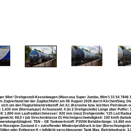
ger 98m³ Drehgestell-Kesselwagen (Wascosa Super Jumbo, 98m³) 33 54 784
 im Zugverbund bei der Zugduchfahrt am 06 August 2026 durch Kirchen/Sieg. Di
t sich um den Flugturbinentreibstoff Jet A1 (Kerosine bzw. leichtes Petroleum
: 1.435 mm (Normalspur) Achsanzahl: 4 (in 2 Drehgestelle) Länge über Puffe
ll: 1.800 mm Laufraddurchmesser: 920 mm (neu) Drehgestelle: Y25 Lsd Radsatzla
gewicht: 68,0 t (ab Streckenklasse D) Höchstgeschwindigkeit: 100 km/h (bela
erwendungsfähigkeit: TEN – GE Tankwerkstoff: P355N Behälterlänge: 14.460 
e in flüssigem Zustand 4 = zutreffender Mindestprüfdruck in bar (Berechnungsd
efüllen oder Entleeren H = luftdicht verschlossener Tank Max. Betriebsdruck: 