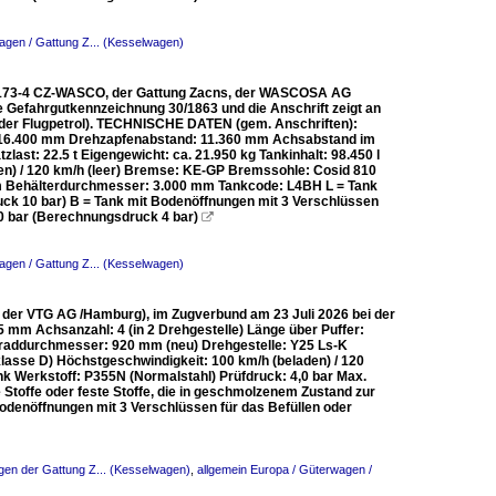
agen / Gattung Z... (Kesselwagen)
6 173-4 CZ-WASCO, der Gattung Zacns, der WASCOSA AG
e Gefahrgutkennzeichnung 30/1863 und die Anschrift zeigt an
 oder Flugpetrol). TECHNISCHE DATEN (gem. Anschriften):
r: 16.400 mm Drehzapfenabstand: 11.360 mm Achsabstand im
st: 22.5 t Eigengewicht: ca. 21.950 kg Tankinhalt: 98.450 l
den) / 120 km/h (leer) Bremse: KE-GP Bremssohle: Cosid 810
mm Behälterdurchmesser: 3.000 mm Tankcode: L4BH L = Tank
ruck 10 bar) B = Tank mit Bodenöffnungen mit 3 Verschlüssen
3,0 bar (Berechnungsdruck 4 bar)

agen / Gattung Z... (Kesselwagen)
 der VTG AG /Hamburg), im Zugverbund am 23 Juli 2026 bei der
 mm Achsanzahl: 4 (in 2 Drehgestelle) Länge über Puffer:
raddurchmesser: 920 mm (neu) Drehgestelle: Y25 Ls-K
klasse D) Höchstgeschwindigkeit: 100 km/h (beladen) / 120
nk Werkstoff: P355N (Normalstahl) Prüfdruck: 4,0 bar Max.
e Stoffe oder feste Stoffe, die in geschmolzenem Zustand zur
odenöffnungen mit 3 Verschlüssen für das Befüllen oder
en der Gattung Z... (Kesselwagen)
,
allgemein Europa / Güterwagen /