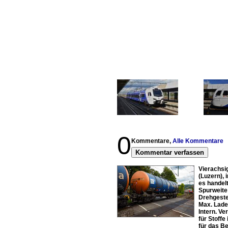
0
Kommentare,
Alle Kommentare
Kommentar verfassen
Vierachsi
(Luzern),
es handel
Spurweite
Drehgeste
Max. Lade
Intern. V
für Stoff
für das B