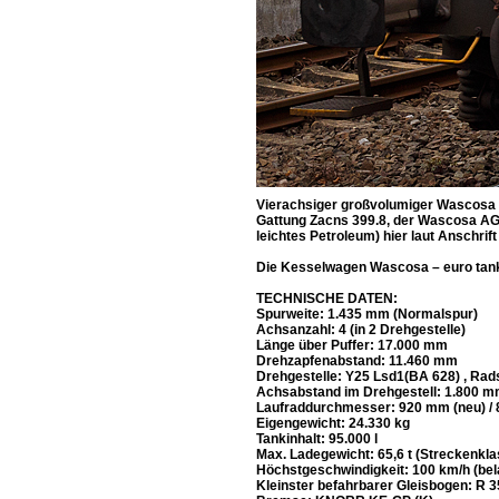
Vierachsiger großvolumiger Wascosa 
Gattung Zacns 399.8, der Wascosa AG L
leichtes Petroleum) hier laut Anschri
Die Kesselwagen Wascosa – euro tank c
TECHNISCHE DATEN:
Spurweite: 1.435 mm (Normalspur)
Achsanzahl: 4 (in 2 Drehgestelle)
Länge über Puffer: 17.000 mm
Drehzapfenabstand: 11.460 mm
Drehgestelle: Y25 Lsd1(BA 628) , Ra
Achsabstand im Drehgestell: 1.800 
Laufraddurchmesser: 920 mm (neu) / 
Eigengewicht: 24.330 kg
Tankinhalt: 95.000 l
Max. Ladegewicht: 65,6 t (Streckenkla
Höchstgeschwindigkeit: 100 km/h (bela
Kleinster befahrbarer Gleisbogen: R 