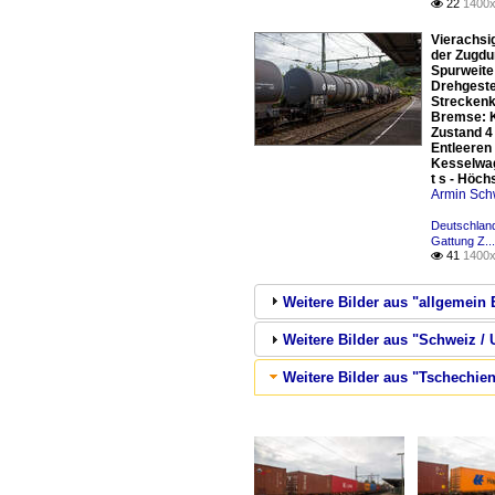
22
1400x

Vierachsi
der Zugdu
Spurweite
Drehgeste
Streckenk
Bremse: K
Zustand 4
Entleeren
Kesselwag
t s - Höc
Armin Sch
Deutschlan
Gattung Z..
41
1400x

Weitere Bilder aus "allgemein 
Weitere Bilder aus "Schweiz
Weitere Bilder aus "Tschechie