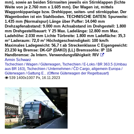
mm), sowie an beiden Stirnseiten jeweils ein Stirnklappen (lichte
Weite von je 2.760 mm x 1.605 mm). Der Wagen ist, mittels
Waggonkippanlage bzw. Drehkipper, seiten- und stirnkippbar. Der
Wagenboden ist ein Stahlboden. TECHNISCHE DATEN: Spurweite:
1.435 mm (Normalspur) Länge über Puffer: 14.040 mm
Drehzapfenabstand: 9.000 mm Achsabstand im Drehgestell: 1.800
mm Drehgestellbauart: Y 25 Max. Ladelänge: 12.800 mm Max.
Ladehöhe: 2.030 mm Lichte Türbreite: 1.800 mm Ladefläche: 35,3
m² Laderaum: 72,0 m³ Höchstgeschwindigkeit: 100 km/h
Maximales Ladegewicht: 56,7 t ab Streckenklasse C Eigengewicht:
23.230 kg Bremse: DK-GP (DAKO) (LL) Bremssohle: IP 116
Handbremse: Ja Intern. Verwendungsfähigkeit: RIV

Armin Schwarz
Tschechien / Wagen / Güterwagen
,
Tschechien / E-Loks / BR 363.5 (Umbau
aus BR 163)
,
Tschechien / Unternehmen / ČD Cargo
,
allgemein Europa /
Güterwagen / Gattung E... (Offene Güterwagen der Regelbauart)
539 1400x1007 Px, 16.11.2023
