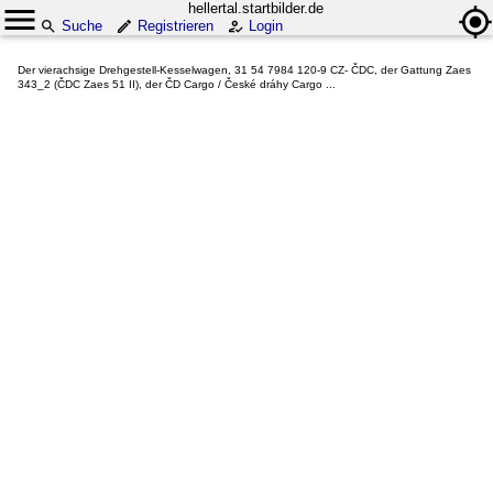
hellertal.startbilder.de
Suche
Registrieren
Login
Der vierachsige Drehgestell-Kesselwagen, 31 54 7984 120-9 CZ- ČDC, der Gattung Zaes
343_2 (ČDC Zaes 51 II), der ČD Cargo / České dráhy Cargo ...