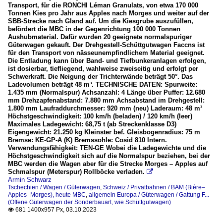
Transport, für die RONCHI Léman Granulats, von etwa 170 000
Tonnen Kies pro Jahr aus Apples nach Morges und weiter auf der
SBB-Strecke nach Gland auf. Um die Kiesgrube auszufüllen,
befördert die MBC in der Gegenrichtung 100 000 Tonnen
Aushubmaterial. Dafür wurden 20 geeignete normalspuriger
Güterwagen gekauft. Der Drehgestell-Schüttgutwagen Faccns ist
für den Transport von nässeunempfindlichem Material geeignet.
Die Entladung kann über Band- und Tiefbunkeranlagen erfolgen,
ist dosierbar, tiefliegend, wahlweise zweiseitig und erfolgt per
Schwerkraft. Die Neigung der Trichterwände beträgt 50°. Das
Ladevolumen beträgt 48 m³. TECHNISCHE DATEN: Spurweite:
1.435 mm (Normalspur) Achsanzahl: 4 Länge über Puffer: 12.680
mm Drehzapfenabstand: 7.880 mm Achsabstand im Drehgestell:
1.800 mm Laufraddurchmesser: 920 mm (neu) Laderaum: 48 m³
Höchstgeschwindigkeit: 100 km/h (beladen) / 120 km/h (leer)
Maximales Ladegewicht: 68,75 t (ab Streckenklasse D3)
Eigengewicht: 21.250 kg Kleinster bef. Gleisbogenradius: 75 m
Bremse: KE-GP-A (K) Bremssohle: Cosid 810 Intern.
Verwendungsfähigkeit: TEN-GE Wobei die Ladegewichte und die
Höchstgeschwindigkeit sich auf die Normalspur beziehen, bei der
MBC werden die Wagen aber für die Strecke Morges – Apples auf
Schmalspur (Meterspur) Rollböcke verladen.

Armin Schwarz
Tschechien / Wagen / Güterwagen
,
Schweiz / Privatbahnen / BAM (Bière–
Apples–Morges), heute MBC
,
allgemein Europa / Güterwagen / Gattung F...
(Offene Güterwagen der Sonderbauart, wie Schüttgutwagen)
681 1400x957 Px, 03.10.2023
