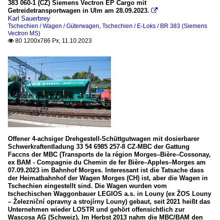
383 060-1 (CZ) Siemens Vectron EP Cargo mit
Getreidetransportwagen in Ulm am 28.09.2023.

Karl Sauerbrey
Tschechien / Wagen / Güterwagen
,
Tschechien / E-Loks / BR 383 (Siemens
Vectron MS)
80 1200x786 Px, 11.10.2023

Offener 4-achsiger Drehgestell-Schüttgutwagen mit dosierbarer
Schwerkraftentladung 33 54 6985 257-8 CZ-MBC der Gattung
Faccns der MBC (Transports de la région Morges–Bière–Cossonay,
ex BAM - Compagnie du Chemin de fer Bière–Apples–Morges am
07.09.2023 im Bahnhof Morges. Interessant ist die Tatsache dass
der Heimatbahnhof der Wagen Morges (CH) ist, aber die Wagen in
Tschechien eingestellt sind. Die Wagen wurden vom
tschechischen Waggonbauer LEGIOS a.s. in Louny (ex ŽOS Louny
– Železniční opravny a strojírny Louny) gebaut, seit 2021 heißt das
Unternehmen wieder LOSTR und gehört offensichtlich zur
Wascosa AG (Schweiz). Im Herbst 2013 nahm die MBC/BAM den