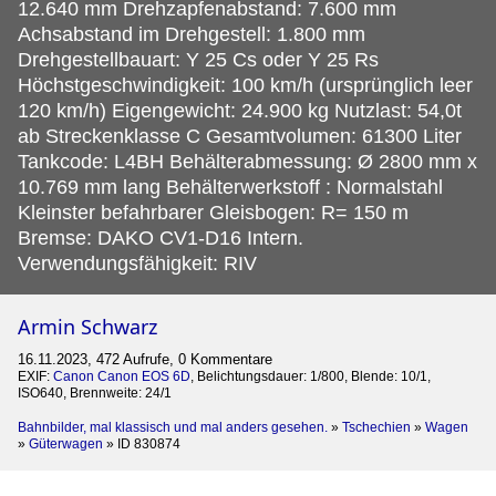
12.640 mm Drehzapfenabstand: 7.600 mm
Achsabstand im Drehgestell: 1.800 mm
Drehgestellbauart: Y 25 Cs oder Y 25 Rs
Höchstgeschwindigkeit: 100 km/h (ursprünglich leer
120 km/h) Eigengewicht: 24.900 kg Nutzlast: 54,0t
ab Streckenklasse C Gesamtvolumen: 61300 Liter
Tankcode: L4BH Behälterabmessung: Ø 2800 mm x
10.769 mm lang Behälterwerkstoff : Normalstahl
Kleinster befahrbarer Gleisbogen: R= 150 m
Bremse: DAKO CV1-D16 Intern.
Verwendungsfähigkeit: RIV
Armin Schwarz
16.11.2023, 472 Aufrufe, 0 Kommentare
EXIF:
Canon Canon EOS 6D
, Belichtungsdauer: 1/800, Blende: 10/1,
ISO640, Brennweite: 24/1
Bahnbilder, mal klassisch und mal anders gesehen.
»
Tschechien
»
Wagen
»
Güterwagen
»
ID 830874