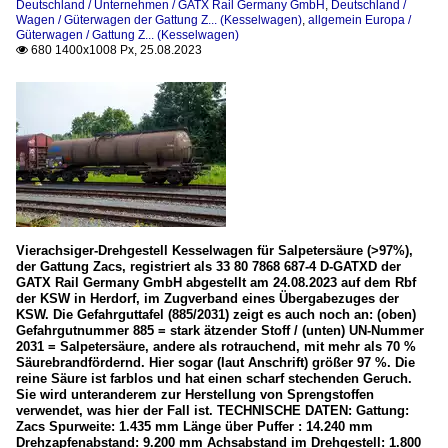
Deutschland / Unternehmen / GATX Rail Germany GmbH
,
Deutschland /
Wagen / Güterwagen der Gattung Z... (Kesselwagen)
,
allgemein Europa /
Güterwagen / Gattung Z... (Kesselwagen)
680 1400x1008 Px, 25.08.2023

Vierachsiger-Drehgestell Kesselwagen für Salpetersäure (>97%),
der Gattung Zacs, registriert als 33 80 7868 687-4 D-GATXD der
GATX Rail Germany GmbH abgestellt am 24.08.2023 auf dem Rbf
der KSW in Herdorf, im Zugverband eines Übergabezuges der
KSW. Die Gefahrguttafel (885/2031) zeigt es auch noch an: (oben)
Gefahrgutnummer 885 = stark ätzender Stoff / (unten) UN-Nummer
2031 = Salpetersäure, andere als rotrauchend, mit mehr als 70 %
Säurebrandfördernd. Hier sogar (laut Anschrift) größer 97 %. Die
reine Säure ist farblos und hat einen scharf stechenden Geruch.
Sie wird unteranderem zur Herstellung von Sprengstoffen
verwendet, was hier der Fall ist. TECHNISCHE DATEN: Gattung:
Zacs Spurweite: 1.435 mm Länge über Puffer : 14.240 mm
Drehzapfenabstand: 9.200 mm Achsabstand im Drehgestell: 1.800