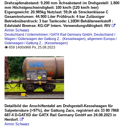
Drehzapfenabstand: 9.200 mm Achsabstand im Drehgestell: 1.800
mm Höchstgeschwindigkeit: 100 km/h (120 km/h leer)
Eigengewicht: 20.985kg Nutzlast: 59,0t ab Streckenklasse C
Gesamtvolumen: 44.900 Liter Prüfdruck: 4 bar Zulässiger
Betriebsüberdruck: 3 bar Tankcode: L10DH Behälterwerkstoff :
Edelstahl Bremse: KG-GP Intern. Verwendungsfähigkeit: RIV

Armin Schwarz
Deutschland / Unternehmen / GATX Rail Germany GmbH
,
Deutschland /
Wagen / Güterwagen der Gattung Z... (Kesselwagen)
,
allgemein Europa /
Güterwagen / Gattung Z... (Kesselwagen)
659 1400x966 Px, 25.08.2023

Detailbild der Anschiftentafel am Drehgestell-Kesselwagen für
Salpetersäure (>97%), der Gattung Zacs, registriert als 33 80 7868
687-4 D-GATXD der GATX Rail Germany GmbH am 24.08.2023 in
Herdorf.

Armin Schwarz