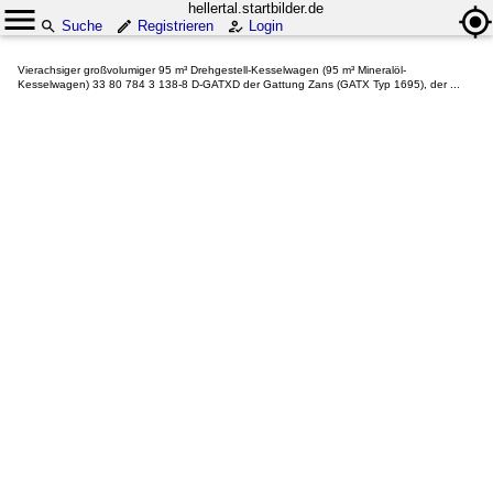
hellertal.startbilder.de
Suche
Registrieren
Login
Vierachsiger großvolumiger 95 m³ Drehgestell-Kesselwagen (95 m³ Mineralöl-
Kesselwagen) 33 80 784 3 138-8 D-GATXD der Gattung Zans (GATX Typ 1695), der ...