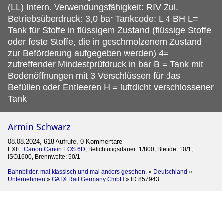
(LL) Intern. Verwendungsfähigkeit: RIV Zul.
Betriebsüberdruck: 3,0 bar Tankcode: L 4 BH L=
Tank für Stoffe in flüssigem Zustand (flüssige Stoffe
oder feste Stoffe, die in geschmolzenem Zustand
zur Beförderung aufgegeben werden) 4=
zutreffender Mindestprüfdruck in bar B = Tank mit
Bodenöffnungen mit 3 Verschlüssen für das
Befüllen oder Entleeren H = luftdicht verschlossener
Tank
Armin Schwarz
08.08.2024, 618 Aufrufe, 0 Kommentare
EXIF:
Canon Canon EOS 6D
, Belichtungsdauer: 1/800, Blende: 10/1,
ISO1600, Brennweite: 50/1
Bahnbilder, mal klassisch und mal anders gesehen.
»
Deutschland
»
Unternehmen
»
GATX Rail Germany GmbH
»
ID 857943