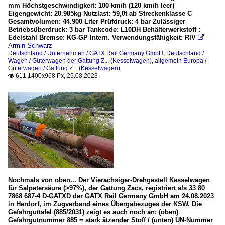
mm Höchstgeschwindigkeit: 100 km/h (120 km/h leer)
Eigengewicht: 20.985kg Nutzlast: 59,0t ab Streckenklasse C
Gesamtvolumen: 44.900 Liter Prüfdruck: 4 bar Zulässiger
Betriebsüberdruck: 3 bar Tankcode: L10DH Behälterwerkstoff :
Edelstahl Bremse: KG-GP Intern. Verwendungsfähigkeit: RIV

Armin Schwarz
Deutschland / Unternehmen / GATX Rail Germany GmbH
,
Deutschland /
Wagen / Güterwagen der Gattung Z... (Kesselwagen)
,
allgemein Europa /
Güterwagen / Gattung Z... (Kesselwagen)
611 1400x968 Px, 25.08.2023

Nochmals von oben... Der Vierachsiger-Drehgestell Kesselwagen
für Salpetersäure (>97%), der Gattung Zacs, registriert als 33 80
7868 687-4 D-GATXD der GATX Rail Germany GmbH am 24.08.2023
in Herdorf, im Zugverband eines Übergabezuges der KSW. Die
Gefahrguttafel (885/2031) zeigt es auch noch an: (oben)
Gefahrgutnummer 885 = stark ätzender Stoff / (unten) UN-Nummer