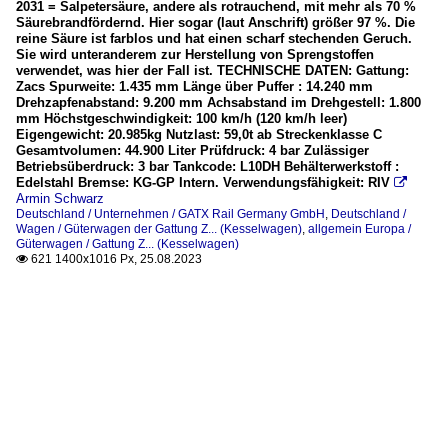
2031 = Salpetersäure, andere als rotrauchend, mit mehr als 70 %
Säurebrandfördernd. Hier sogar (laut Anschrift) größer 97 %. Die
reine Säure ist farblos und hat einen scharf stechenden Geruch.
Sie wird unteranderem zur Herstellung von Sprengstoffen
verwendet, was hier der Fall ist. TECHNISCHE DATEN: Gattung:
Zacs Spurweite: 1.435 mm Länge über Puffer : 14.240 mm
Drehzapfenabstand: 9.200 mm Achsabstand im Drehgestell: 1.800
mm Höchstgeschwindigkeit: 100 km/h (120 km/h leer)
Eigengewicht: 20.985kg Nutzlast: 59,0t ab Streckenklasse C
Gesamtvolumen: 44.900 Liter Prüfdruck: 4 bar Zulässiger
Betriebsüberdruck: 3 bar Tankcode: L10DH Behälterwerkstoff :
Edelstahl Bremse: KG-GP Intern. Verwendungsfähigkeit: RIV

Armin Schwarz
Deutschland / Unternehmen / GATX Rail Germany GmbH
,
Deutschland /
Wagen / Güterwagen der Gattung Z... (Kesselwagen)
,
allgemein Europa /
Güterwagen / Gattung Z... (Kesselwagen)
621 1400x1016 Px, 25.08.2023
