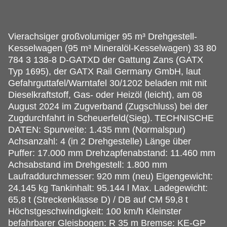
Vierachsiger großvolumiger 95 m³ Drehgestell-
Kesselwagen (95 m³ Mineralöl-Kesselwagen) 33 80
784 3 138-8 D-GATXD der Gattung Zans (GATX
Typ 1695), der GATX Rail Germany GmbH, laut
Gefahrguttafel/Warntafel 30/1202 beladen mit mit
Dieselkraftstoff, Gas- oder Heizöl (leicht), am 08
August 2024 im Zugverband (Zugschluss) bei der
Zugdurchfahrt in Scheuerfeld(Sieg).
TECHNISCHE
DATEN: Spurweite: 1.435 mm (Normalspur)
Achsanzahl: 4 (in 2 Drehgestelle) Länge über
Puffer: 17.000 mm Drehzapfenabstand: 11.460 mm
Achsabstand im Drehgestell: 1.800 mm
Laufraddurchmesser: 920 mm (neu) Eigengewicht:
24.145 kg Tankinhalt: 95.144 l Max. Ladegewicht:
65,8 t (Streckenklasse D) / DB auf CM 59,8 t
Höchstgeschwindigkeit: 100 km/h Kleinster
befahrbarer Gleisbogen: R 35 m Bremse: KE-GP