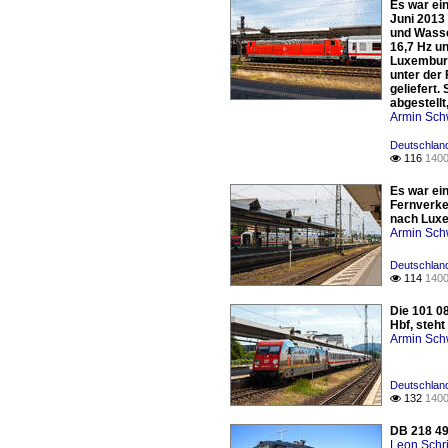
Es war ei
Juni 2013
und Wasse
16,7 Hz u
Luxemburg
unter der
geliefert
abgestellt
Armin Sch
Deutschland
116
1400

Es war ein
Fernverke
nach Luxe
Armin Sch
Deutschland
114
1400

Die 101 0
Hbf, steh
Armin Sch
Deutschland
132
1400

DB 218 49
Leon Schri