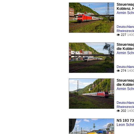
Steuerwage
Koblenz. H
Armin Sch
Deutschland
Rheinstreck
227
1400

Steuerwage
die Koble
Armin Sch
Deutschland
274
1400

Steuerwage
die Koble
Armin Sch
Deutschland
Rheinstreck
202
1400

NS 193 73
Leon Schri