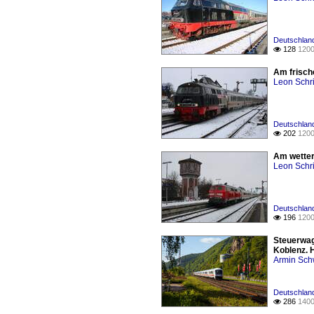
Deutschland
128
1200

Am frische
Leon Schri
Deutschland
202
1200

Am wetterb
Leon Schri
Deutschland
196
1200

Steuerwage
Koblenz. H
Armin Sch
Deutschland
286
1400
