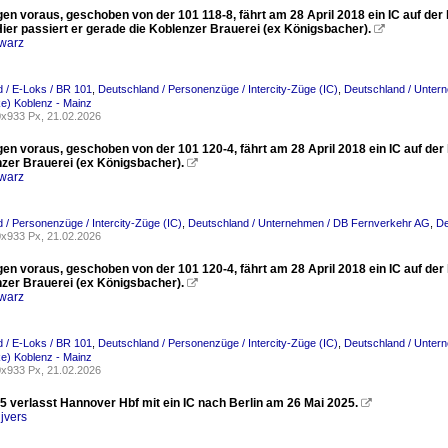
n voraus, geschoben von der 101 118-8, fährt am 28 April 2018 ein IC auf der 
ier passiert er gerade die Koblenzer Brauerei (ex Königsbacher).

warz
 / E-Loks / BR 101
,
Deutschland / Personenzüge / Intercity-Züge (IC)
,
Deutschland / Unter
e) Koblenz - Mainz
x933 Px, 21.02.2026
n voraus, geschoben von der 101 120-4, fährt am 28 April 2018 ein IC auf der 
nzer Brauerei (ex Königsbacher).

warz
 / Personenzüge / Intercity-Züge (IC)
,
Deutschland / Unternehmen / DB Fernverkehr AG
,
De
x933 Px, 21.02.2026
n voraus, geschoben von der 101 120-4, fährt am 28 April 2018 ein IC auf der 
nzer Brauerei (ex Königsbacher).

warz
 / E-Loks / BR 101
,
Deutschland / Personenzüge / Intercity-Züge (IC)
,
Deutschland / Unter
e) Koblenz - Mainz
x933 Px, 21.02.2026
5 verlasst Hannover Hbf mit ein IC nach Berlin am 26 Mai 2025.

jvers