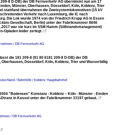
181 209-8 D-DB) der DB Fernverkehr AG übernimmt nun am 17
mden, Münster, Oberhausen, Düsseldorf, Köln, Koblenz, Trier
el stattfand übernahmen die Zweisystemlokomotiven (15 kV
schreitenden Verkehr nach Luxemburg, die IC nach
urg. Die Lok wurde 1974 von der Friedrich Krupp AG in Essen
citäts-Gesellschaft, Berlin) unter der Fabriknummer 8846
5.01.2017 war sie kurz im SSM Hamm (Stillstandsmanagement)
n-Opladen leider zerlegt.

ernehmen / DB Fernverkehr AG
rlässt die 181 209-8 (91 80 6181 209-8 D-DB) der DB
Oberhausen, Düsseldorf, Köln, Koblenz, Trier und Wasserbillig
utschland / Bahnhöfe / Koblenz Hauptbahnhof
2004 "Bodensee" Konstanz - Koblenz – Köln - Münster - Emden
 ADtranz in Kassel unter der Fabriknummer 33197 gebaut.

nehmen / DB Fernverkehr AG
