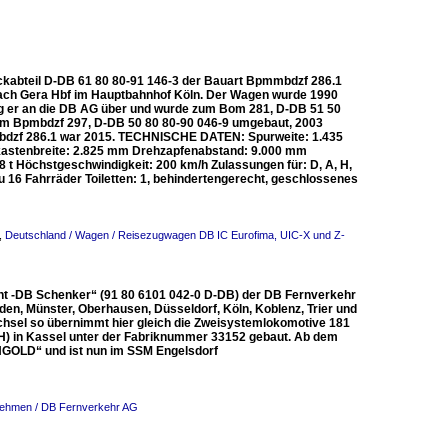
äckabteil D-DB 61 80 80-91 146-3 der Bauart Bpmmbdzf 286.1
ach Gera Hbf im Hauptbahnhof Köln. Der Wagen wurde 1990
g er an die DB AG über und wurde zum Bom 281, D-DB 51 50
um Bpmbdzf 297, D-DB 50 80 80-90 046-9 umgebaut, 2003
mbdzf 286.1 war 2015. TECHNISCHE DATEN: Spurweite: 1.435
astenbreite: 2.825 mm Drehzapfenabstand: 9.000 mm
 t Höchstgeschwindigkeit: 200 km/h Zulassungen für: D, A, H,
 zu 16 Fahrräder Toiletten: 1, behindertengerecht, geschlossenes
,
Deutschland / Wagen / Reisezugwagen DB IC Eurofima, UIC-X und Z-
fant -DB Schenker“ (91 80 6101 042-0 D-DB) der DB Fernverkehr
en, Münster, Oberhausen, Düsseldorf, Köln, Koblenz, Trier und
chsel so übernimmt hier gleich die Zweisystemlokomotive 181
H) in Kassel unter der Fabriknummer 33152 gebaut. Ab dem
INGOLD“ und ist nun im SSM Engelsdorf
nehmen / DB Fernverkehr AG