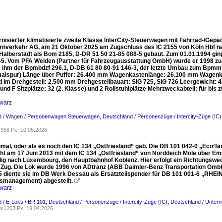
nisierter klimatisierte zweite Klasse InterCity-Steuerwagen mit Fahrrad-/Gep
rnverkehr AG, am 21 Oktober 2025 am Zugschluss des IC 2155 von Köln Hbf n
alberstadt als Bom 2185, D-DR 51 50 21-85 088-5 gebaut. Zum 01.01.1994 gin
-5. Vom PFA Weiden (Partner für Fahrzeugausstattung GmbH) wurde er 1998 z
 ihm der Bpmbdzf 296.1, D-DB 61 80 80-91 146-3, der letzte Umbau zum Bpm
lspur) Länge über Puffer: 26.400 mm Wagenkastenlänge: 26.100 mm Wagenk
 im Drehgestell: 2.500 mm Drehgestellbauart: SIG 725, SIG 726 Leergewicht: 48
und F Sitzplätze: 32 (2. Klasse) und 2 Rollstuhlplätze Mehrzweckabteil: für bis
warz
d / Wagen / Personenwagen Steuerwagen
,
Deutschland / Personenzüge / Intercity-Züge (IC)
956 Px, 10.05.2026
nmal, oder als es noch den IC 134 „Ostfriesland“ gab. Die DB 101 042-0 „Eco²
cht am 17 Juni 2013 mit dem IC 134 „Ostfriesland“ von Norddeich Mole über Emd
lig nach Luxembourg, den Hauptbahnhof Koblenz. Hier erfolgt ein Richtungswe
 Zug. Die Lok wurde 1996 von ADtranz (ABB Daimler-Benz Transportation Gmb
5 diente sie im DB Werk Dessau als Ersatzteilspender für DB 101 001-6 „RHE
ndsmanagement) abgestellt.

warz
 / E-Loks / BR 101
,
Deutschland / Personenzüge / Intercity-Züge (IC)
,
Deutschland / Unter
x1203 Px, 19.04.2026