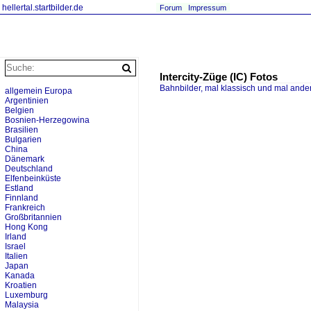
hellertal.startbilder.de
Forum
Impressum
Intercity-Züge (IC) Fotos
Bahnbilder, mal klassisch und mal ande
allgemein Europa
Argentinien
Belgien
Bosnien-Herzegowina
Brasilien
Bulgarien
China
Dänemark
Deutschland
Elfenbeinküste
Estland
Finnland
Frankreich
Großbritannien
Hong Kong
Irland
Israel
Italien
Japan
Kanada
Kroatien
Luxemburg
Malaysia