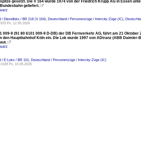
gspitze gesetzt. Die V 164 wurde 1974 von der Friedrich Krupp AG in Essen unt
Bundesbahn geliefert.

warz
 / Dieselloks / BR 218 (V 164)
,
Deutschland / Personenzüge / Intercity-Züge (IC)
,
Deutschla
933 Px, 12.05.2026
1 009-9 (91 80 6101 009-9 D-DB) der DB Fernverkehr AG, fährt am 21 Oktober 2
in den Hauptbahnhof Köln ein. Die Lok wurde 1997 von ADtranz (ABB Daimler-
aut.

warz
 / E-Loks / BR 101
,
Deutschland / Personenzüge / Intercity-Züge (IC)
1028 Px, 10.05.2026