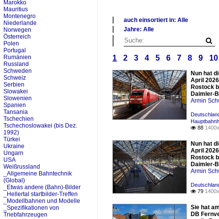
Marokko
Mauritius
Montenegro
auch einsortiert in: Alle
Niederlande
Jahre: Alle
Norwegen
Alle Kategorien
×
Österreich
Deutschland
Polen
Alle Jahre
Portugal
Luxemburg
1990
Rumänien
1
2
3
4
5
6
7
8
9
10
Niederlande
2000
Russland
Österreich
2010
Schweden
Nun hat d
Schweiz
2020
Schweiz
April 202
_Spezifikationen von Triebfahrze
Serbien
Rostock b
Slowakei
Daimler-B
Slowenien
Armin Sch
Spanien
Tansania
Deutschland
Tschechien
Hauptbahnh
Tschechoslowakei (bis Dez.
88
1400x

1992)
Türkei
Nun hat d
Ukraine
April 202
Ungarn
Rostock b
USA
Daimler-B
Weißrussland
Armin Sch
_Allgemeine Bahntechnik
(Global)
Deutschland
_Etwas andere (Bahn)-Bilder
79
1400x

_Hellertal startbilder-Treffen
_Modellbahnen und Modelle
Sie hat a
_Spezifikationen von
DB Fernver
Triebfahrzeugen