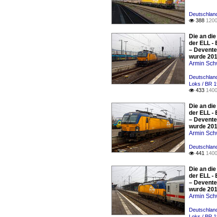
Deutschland
388
1200

Die an di
der ELL -
– Deventer
wurde 201
Armin Sch
Deutschland
Loks / BR 
433
1400

Die an di
der ELL -
– Deventer
wurde 201
Armin Sch
Deutschland
441
1400

Die an di
der ELL -
– Deventer
wurde 201
Armin Sch
Deutschland
Loks / BR 