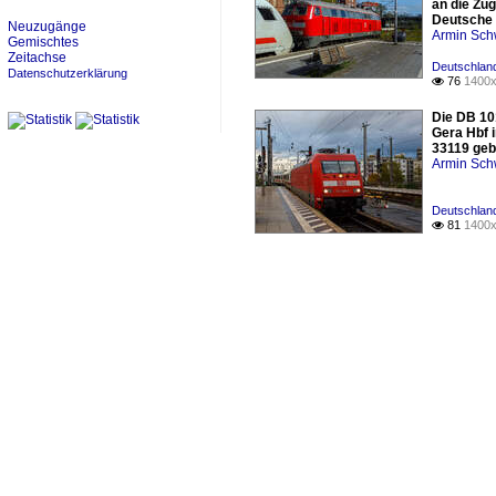
an die Zu
Deutsche 
Neuzugänge
Armin Sch
Gemischtes
Zeitachse
Deutschland
Datenschutzerklärung
76
1400x

Die DB 10
Gera Hbf 
33119 geb
Armin Sch
Deutschland
81
1400x
