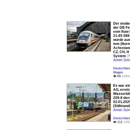
Der moder
der DB Fe
vom Raw H
21-85 088
wurde aus
mm (Norma
Achsstand
CZ, CH, H 
System

Armin Sch
Deutschlan
Wagen
69
1400x

Es war ei
AG, errei
Wasserbil
209-8 den
02.01.202
(Stillsta
Armin Sch
Deutschland
112
1400
