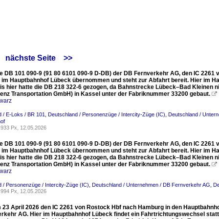
×
nächste Seite
>>
ie DB 101 090-9 (91 80 6101 090-9 D-DB) der DB Fernverkehr AG, den IC 2261
6 im Hauptbahnhof Lübeck übernommen und steht zur Abfahrt bereit. Hier im Ha
ugen
is hier hatte die DB 218 322-6 gezogen, da Bahnstrecke Lübeck–Bad Kleinen nic
enz Transportation GmbH) in Kassel unter der Fabriknummer 33200 gebaut.

warz
 / E-Loks / BR 101
,
Deutschland / Personenzüge / Intercity-Züge (IC)
,
Deutschland / Unter
of
933 Px, 12.05.2026
ie DB 101 090-9 (91 80 6101 090-9 D-DB) der DB Fernverkehr AG, den IC 2261
6 im Hauptbahnhof Lübeck übernommen und steht zur Abfahrt bereit. Hier im Ha
is hier hatte die DB 218 322-6 gezogen, da Bahnstrecke Lübeck–Bad Kleinen nic
enz Transportation GmbH) in Kassel unter der Fabriknummer 33200 gebaut.

warz
 / Personenzüge / Intercity-Züge (IC)
,
Deutschland / Unternehmen / DB Fernverkehr AG
,
De
994 Px, 12.05.2026
m 23 April 2026 den IC 2261 von Rostock Hbf nach Hamburg in den Hauptbahnho
kehr AG. Hier im Hauptbahnhof Lübeck findet ein Fahrtrichtungswechsel statt, 