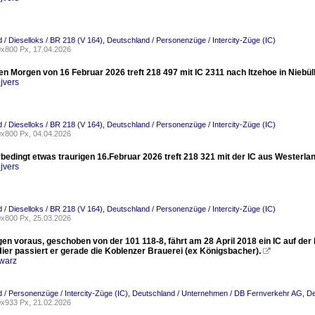
 / Dieselloks / BR 218 (V 164)
,
Deutschland / Personenzüge / Intercity-Züge (IC)
x800 Px, 17.04.2026
n Morgen von 16 Februar 2026 treft 218 497 mit IC 2311 nach Itzehoe in Niebüll
jvers
 / Dieselloks / BR 218 (V 164)
,
Deutschland / Personenzüge / Intercity-Züge (IC)
x800 Px, 04.04.2026
edingt etwas traurigen 16.Februar 2026 treft 218 321 mit der IC aus Westerland 
jvers
 / Dieselloks / BR 218 (V 164)
,
Deutschland / Personenzüge / Intercity-Züge (IC)
x800 Px, 25.03.2026
n voraus, geschoben von der 101 118-8, fährt am 28 April 2018 ein IC auf der 
ier passiert er gerade die Koblenzer Brauerei (ex Königsbacher).

warz
 / Personenzüge / Intercity-Züge (IC)
,
Deutschland / Unternehmen / DB Fernverkehr AG
,
De
x933 Px, 21.02.2026