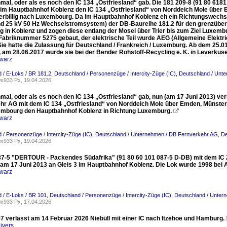
nmal, oder als es noch den IC 134 „Ostfriesland“ gab. Die 181 209-8 (91 80 6
 im Hauptbahnhof Koblenz den IC 134 „Ostfriesland“ von Norddeich Mole über E
rbillig nach Luxembourg. Da im Hauptbahnhof Koblenz eh ein Richtungswechs
nd 25 kV 50 Hz Wechselstromsystem) der DB-Baureihe 181.2 für den grenzüber
 in Koblenz und zogen diese entlang der Mosel über Trier bis zum Ziel Luxemb
 Fabriknummer 5275 gebaut, der elektrische Teil wurde AEG (Allgemeine Elektri
. Sie hatte die Zulassung für Deutschland / Frankreich / Luxemburg. Ab dem 2
, am 28.06.2017 wurde sie bei der Bender Rohstoff-Recycling e. K. in Leverkuse
warz
 / E-Loks / BR 181.2
,
Deutschland / Personenzüge / Intercity-Züge (IC)
,
Deutschland / Unt
x933 Px, 19.04.2026
mal, oder als es noch den IC 134 „Ostfriesland“ gab, nun (am 17 Juni 2013) ve
hr AG mit dem IC 134 „Ostfriesland“ von Norddeich Mole über Emden, Münster, 
mbourg den Hauptbahnhof Koblenz in Richtung Luxemburg.

warz
 / Personenzüge / Intercity-Züge (IC)
,
Deutschland / Unternehmen / DB Fernverkehr AG
,
De
x933 Px, 19.04.2026
87-5 "DERTOUR - Packendes Südafrika" (91 80 60 101 087-5 D-DB) mit dem IC 
t am 17 Juni 2013 an Gleis 3 im Hauptbahnhof Koblenz. Die Lok wurde 1998 bei
warz
 / E-Loks / BR 101
,
Deutschland / Personenzüge / Intercity-Züge (IC)
,
Deutschland / Unter
x933 Px, 17.04.2026
7 verlasst am 14 Februar 2026 Niebüll mit einer IC nach Itzehoe und Hamburg.
jvers