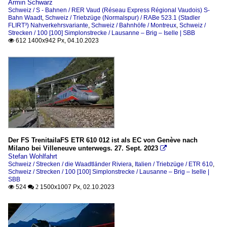
Armin Schwarz
Schweiz / S - Bahnen / RER Vaud (Réseau Express Régional Vaudois) S-
Bahn Waadt
,
Schweiz / Triebzüge (Normalspur) / RABe 523.1 (Stadler
FLIRT³) Nahverkehrsvariante
,
Schweiz / Bahnhöfe / Montreux
,
Schweiz /
Strecken / 100 [100] Simplonstrecke / Lausanne – Brig – Iselle | SBB
612 1400x942 Px, 04.10.2023

Der FS TrenitailaFS ETR 610 012 ist als EC von Genève nach
Milano bei Villeneuve unterwegs. 27. Sept. 2023

Stefan Wohlfahrt
Schweiz / Strecken / die Waadtländer Riviera
,
Italien / Triebzüge / ETR 610
,
Schweiz / Strecken / 100 [100] Simplonstrecke / Lausanne – Brig – Iselle |
SBB
524
1500x1007 Px, 02.10.2023

 2