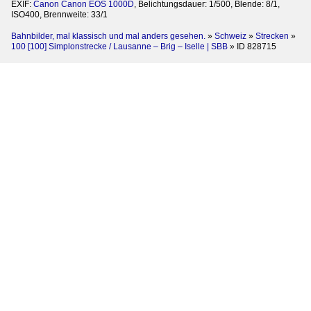
EXIF:
Canon Canon EOS 1000D
, Belichtungsdauer: 1/500, Blende: 8/1,
ISO400, Brennweite: 33/1
Bahnbilder, mal klassisch und mal anders gesehen.
»
Schweiz
»
Strecken
»
100 [100] Simplonstrecke / Lausanne – Brig – Iselle | SBB
»
ID 828715