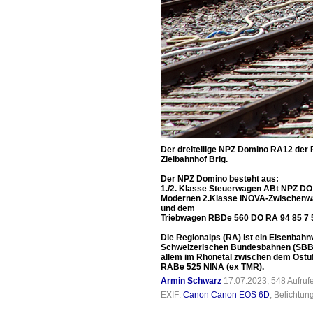
Der dreiteilige NPZ Domino RA12 der 
Zielbahnhof Brig.
Der NPZ Domino besteht aus:
1./2. Klasse Steuerwagen ABt NPZ DO
Modernen 2.Klasse INOVA-Zwischenwag
und dem
Triebwagen RBDe 560 DO RA 94 85 7 
Die Regionalps (RA) ist ein Eisenbahn
Schweizerischen Bundesbahnen (SBB) m
allem im Rhonetal zwischen dem Ostuf
RABe 525 NINA (ex TMR).
Armin Schwarz
17.07.2023, 548 Aufru
EXIF:
Canon Canon EOS 6D
, Belichtun