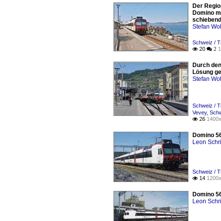
Der Region
Domino mi
schiebend
Stefan Woh
Schweiz / 
20
1

 2
Durch den
Lösung gef
Stefan Woh
Schweiz / T
Vevey
,
Schw
26
1400x

Domino 56
Leon Schri
Schweiz / 
14
1200x

Domino 56
Leon Schri