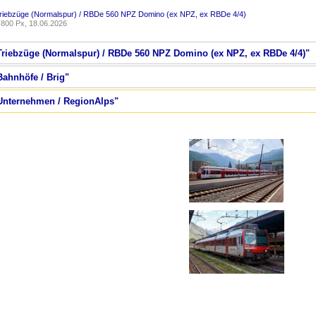
Triebzüge (Normalspur) / RBDe 560 NPZ Domino (ex NPZ, ex RBDe 4/4)
800 Px, 18.06.2026
 Triebzüge (Normalspur) / RBDe 560 NPZ Domino (ex NPZ, ex RBDe 4/4)"
Bahnhöfe / Brig"
 Unternehmen / RegionAlps"