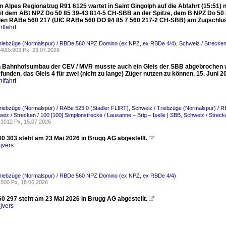
 Alpes Regionalzug R91 6125 wartet in Saint Gingolph auf die Abfahrt (15:51) na
t dem ABt NPZ Do 50 85 39-43 814-5 CH-SBB an der Spitze, dem B NPZ Do 5
en RABe 560 217 (UIC RABe 560 DO 94 85 7 560 217-2 CH-SBB) am Zugschluss
lfahrt
Triebzüge (Normalspur) / RBDe 560 NPZ Domino (ex NPZ, ex RBDe 4/4)
,
Schweiz / Strecken 
400x903 Px, 23.07.2026
 Bahnhofsumbau der CEV / MVR musste auch ein Gleis der SBB abgebrochen we
unden, das Gleis 4 für zwei (nicht zu lange) Züger nutzen zu können. 15. Juni 2
lfahrt
riebzüge (Normalspur) / RABe 523.0 (Stadler FLIRT)
,
Schweiz / Triebzüge (Normalspur) /
eiz / Strecken / 100 [100] Simplonstrecke / Lausanne – Brig – Iselle | SBB
,
Schweiz / Streck
1012 Px, 15.07.2026
0 303 steht am 23 Mai 2026 in Brugg AG abgestellt.

jvers
Triebzüge (Normalspur) / RBDe 560 NPZ Domino (ex NPZ, ex RBDe 4/4)
800 Px, 18.06.2026
0 297 steht am 23 Mai 2026 in Brugg AG abgestellt.

jvers