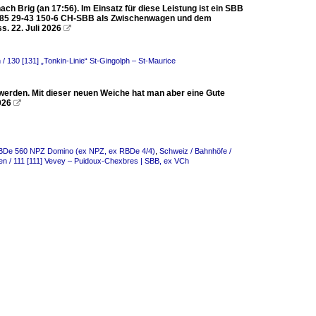
ch Brig (an 17:56). Im Einsatz für diese Leistung ist ein SBB
0 85 29-43 150-6 CH-SBB als Zwischenwagen und dem
. 22. Juli 2026

/ 130 [131] „Tonkin-Linie“ St-Gingolph – St-Maurice
rden. Mit dieser neuen Weiche hat man aber eine Gute
026

 RBDe 560 NPZ Domino (ex NPZ, ex RBDe 4/4)
,
Schweiz / Bahnhöfe /
en / 111 [111] Vevey – Puidoux-Chexbres | SBB, ex VCh