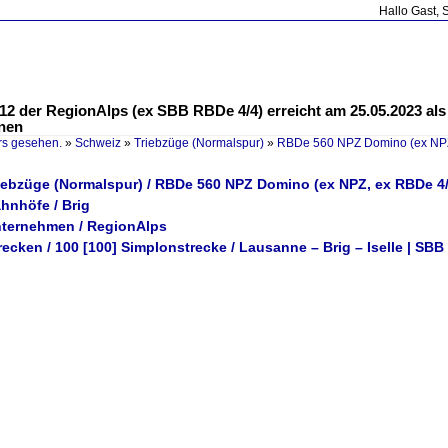
Hallo Gast, 
12 der RegionAlps (ex SBB RBDe 4/4) erreicht am 25.05.2023 al
inen
rs gesehen.
»
Schweiz
»
Triebzüge (Normalspur)
»
RBDe 560 NPZ Domino (ex NPZ
riebzüge (Normalspur) / RBDe 560 NPZ Domino (ex NPZ, ex RBDe 4/
hnhöfe / Brig
nternehmen / RegionAlps
recken / 100 [100] Simplonstrecke / Lausanne – Brig – Iselle | SBB