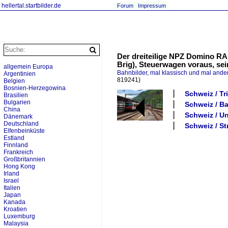
hellertal.startbilder.de
Forum
Impressum
Der dreiteilige NPZ Domino RA
Brig), Steuerwagen voraus, se
allgemein Europa
Bahnbilder, mal klassisch und mal ande
Argentinien
819241)
Belgien
Bosnien-Herzegowina
Schweiz / T
Brasilien
Bulgarien
Schweiz / Ba
China
Schweiz / U
Dänemark
Deutschland
Schweiz / St
Elfenbeinküste
Estland
Finnland
Frankreich
Großbritannien
Hong Kong
Irland
Israel
Italien
Japan
Kanada
Kroatien
Luxemburg
Malaysia