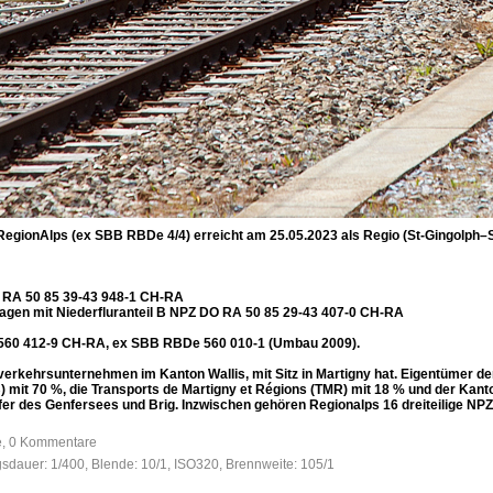
RegionAlps (ex SBB RBDe 4/4) erreicht am 25.05.2023 als Regio (St-Gingolph–
 RA 50 85 39-43 948-1 CH-RA
en mit Niederfluranteil B NPZ DO RA 50 85 29-43 407-0 CH-RA
560 412-9 CH-RA, ex SBB RBDe 560 010-1 (Umbau 2009).
verkehrsunternehmen im Kanton Wallis, mit Sitz in Martigny hat. Eigentümer de
it 70 %, die Transports de Martigny et Régions (TMR) mit 18 % und der Kanton
er des Genfersees und Brig. Inzwischen gehören Regionalps 16 dreiteilige NP
fe, 0 Kommentare
gsdauer: 1/400, Blende: 10/1, ISO320, Brennweite: 105/1