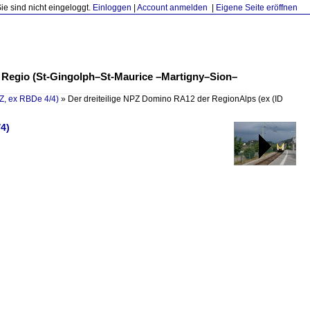
Sie sind nicht eingeloggt.
Einloggen
|
Account anmelden
|
Eigene Seite eröffnen
s Regio (St-Gingolph–St-Maurice –Martigny–Sion–
, ex RBDe 4/4)
»
Der dreiteilige NPZ Domino RA12 der RegionAlps (ex
(ID
4)