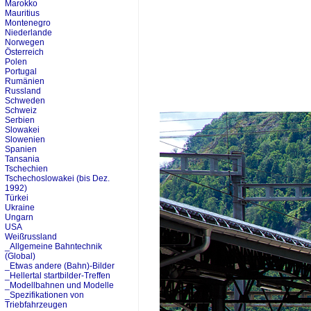
Marokko
Mauritius
Montenegro
Niederlande
Norwegen
Österreich
Polen
Portugal
Rumänien
Russland
Schweden
Schweiz
Serbien
Slowakei
Slowenien
Spanien
Tansania
Tschechien
Tschechoslowakei (bis Dez.
1992)
Türkei
Ukraine
Ungarn
USA
Weißrussland
_Allgemeine Bahntechnik
(Global)
_Etwas andere (Bahn)-Bilder
_Hellertal startbilder-Treffen
_Modellbahnen und Modelle
_Spezifikationen von
Triebfahrzeugen