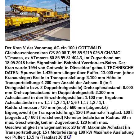
Der Kran V der Vanomag AG ein 100 t GOTTWALD
Gleisbauschienenkran GS 80.08 T, 99 85 9219 025-5 CH-VMG
VTmaass, ex VTmaass 80 85 95 81 404-3, im Zugverband am
18.05.2018 beim Signalhalt im Bahnhof Yverdon-les-Bains. Der
Kran wurde 1994 von Gottwald in Düsseldorf gebaut. TECHNISCHE
DATEN: Spurweite: 1.435 mm Länger über Puffer: 13.000 mm (ohne
Kranausleger) Breite in Transportstellung: 3.100 mm Höhe in
Transportstellung: 4.200 mm Anzahl der Achsen: 8 (in 4
Drehgestelle bzw. 2 Doppeldrehgestelle) Drehzapfenabstand: 8.000
mm Drehzapfenabstand im Doppeldrehgestell: 2.300 mm
Achsabstand in den Einzeldrehgestellen: 1.100 mm Ergebene
Achsabstände in m: 1,1 / 1,2 / 1,1/ 5,6 / 1,1 / 1,2 / 1,1
Raddurchmesser: 730 mm (neu) / 680 mm (abgenutzt)
Eigengewicht (in Transportstellung): 120 t Maximale Traglast: 100 t
(abgestützt) / 80 t (freistehend) Kleinster befahrbarer Radius: 90 m
max. Geschwindigkeit im Zugverband: 120 km/h max.
Geschwindigkeit im Eigenantrieb: 20 km/h Maximale Achslast (in
Transportstellung): 15 t Motorleistung 190 kW Maximale Ausladung
vor Puffer: 13,5 m (Traglast 30 t)
