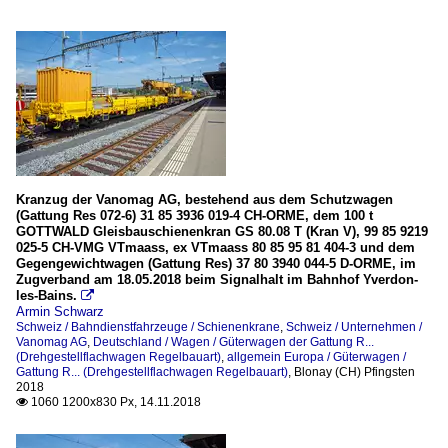
Kranzug der Vanomag AG, bestehend aus dem Schutzwagen
(Gattung Res 072-6) 31 85 3936 019-4 CH-ORME, dem 100 t
GOTTWALD Gleisbauschienenkran GS 80.08 T (Kran V), 99 85 9219
025-5 CH-VMG VTmaass, ex VTmaass 80 85 95 81 404-3 und dem
Gegengewichtwagen (Gattung Res) 37 80 3940 044-5 D-ORME, im
Zugverband am 18.05.2018 beim Signalhalt im Bahnhof Yverdon-
les-Bains.

Armin Schwarz
Schweiz / Bahndienstfahrzeuge / Schienenkrane
,
Schweiz / Unternehmen /
Vanomag AG
,
Deutschland / Wagen / Güterwagen der Gattung R...
(Drehgestellflachwagen Regelbauart)
,
allgemein Europa / Güterwagen /
Gattung R... (Drehgestellflachwagen Regelbauart)
,
Blonay (CH) Pfingsten
2018
1060 1200x830 Px, 14.11.2018
