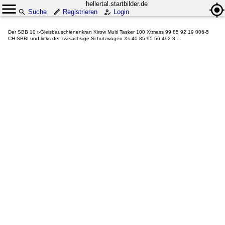
hellertal.startbilder.de
Suche
Registrieren
Login
Der SBB 10 t-Gleisbauschienenkran Kirow Multi Tasker 100 Xtmass 99 85 92 19 006-5
CH-SBBI und links der zweiachsige Schutzwagen Xs 40 85 95 56 492-8 ...