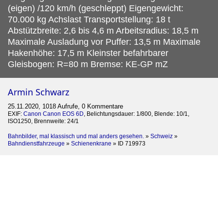
(eigen) /120 km/h (geschleppt) Eigengewicht:
70.000 kg Achslast Transportstellung: 18 t
Abstützbreite: 2,6 bis 4,6 m Arbeitsradius: 18,5 m
Maximale Ausladung vor Puffer: 13,5 m Maximale
Hakenhöhe: 17,5 m Kleinster befahrbarer
Gleisbogen: R=80 m Bremse: KE-GP mZ
Armin Schwarz
25.11.2020, 1018 Aufrufe, 0 Kommentare
EXIF:
Canon Canon EOS 6D
, Belichtungsdauer: 1/800, Blende: 10/1,
ISO1250, Brennweite: 24/1
Bahnbilder, mal klassisch und mal anders gesehen.
»
Schweiz
»
Bahndienstfahrzeuge
»
Schienenkrane
»
ID 719973