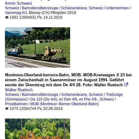
Armin Schwarz
Schweiz / Bahndienstfahrzeuge / Schienenkrane
,
Schweiz / Unternehmen /
Vanomag AG
,
Blonay (CH) Pfingsten 2018
1062 1200x831 Px, 14.11.2018

Montreux-Oberland-bernois-Bahn, MOB. MOB-Kranwagen X 23 bei
einem Zwischenhalt in Saanenmöser im August 1994. Geführt
wurde der Dienstzug mit dem De 4/4 28. Foto: Walter Ruetsch

Walter Ruetsch
Schweiz / Bahndienstfahrzeuge / Schienenkrane
,
Schweiz / Triebzüge
(Schmalspur) / De 110 (De 4/4), ex Deh 4/6, ex Fhe 4/6
,
Schweiz /
Privatbahnen / MOB (Montreux–Berner Oberland-Bahn)
1075 1200x744 Px, 02.06.2018
