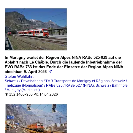
Triebzüge (Schmalspur)
ABDeh 4/4
BDeh 4/8
Beh 4/8
Unternehmen
In Martigny wartet der Region Alpes NINA RABe 525-039 auf die
RegionAlps
Abfahrt nach Le Châble. Durch die laufende Inbetriebnahme der
EVO RABe 733 ist das Ende der Einsätze der Region Alpes NINA
SBB Infrastruktur (SBBI)
absehbar. 9. April 2026

Stefan Wohlfahrt
Züge
Schweiz / Privatbahnen / TMR Transports de Martigny et Régions
,
Schweiz /
Triebzüge (Normalspur) / RABe 525 / RABe 527 (NINA)
,
Schweiz / Bahnhöfe
/ Martigny (Martinach)
EC-Züge
152 1400x950 Px, 14.04.2026

IR und IC-Züge