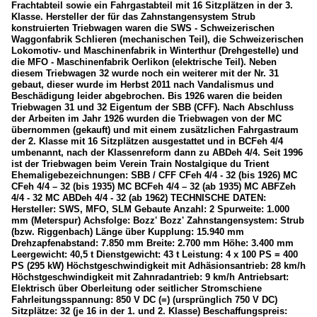
Frachtabteil sowie ein Fahrgastabteil mit 16 Sitzplätzen in der 3.
Klasse. Hersteller der für das Zahnstangensystem Strub
konstruierten Triebwagen waren die SWS - Schweizerischen
Waggonfabrik Schlieren (mechanischen Teil), die Schweizerischen
Lokomotiv- und Maschinenfabrik in Winterthur (Drehgestelle) und
die MFO - Maschinenfabrik Oerlikon (elektrische Teil). Neben
diesem Triebwagen 32 wurde noch ein weiterer mit der Nr. 31
gebaut, dieser wurde im Herbst 2011 nach Vandalismus und
Beschädigung leider abgebrochen. Bis 1926 waren die beiden
Triebwagen 31 und 32 Eigentum der SBB (CFF). Nach Abschluss
der Arbeiten im Jahr 1926 wurden die Triebwagen von der MC
übernommen (gekauft) und mit einem zusätzlichen Fahrgastraum
der 2. Klasse mit 16 Sitzplätzen ausgestattet und in BCFeh 4/4
umbenannt, nach der Klassenreform dann zu ABDeh 4/4. Seit 1996
ist der Triebwagen beim Verein Train Nostalgique du Trient
Ehemaligebezeichnungen: SBB / CFF CFeh 4/4 - 32 (bis 1926) MC
CFeh 4/4 – 32 (bis 1935) MC BCFeh 4/4 – 32 (ab 1935) MC ABFZeh
4/4 - 32 MC ABDeh 4/4 - 32 (ab 1962) TECHNISCHE DATEN:
Hersteller: SWS, MFO, SLM Gebaute Anzahl: 2 Spurweite: 1.000
mm (Meterspur) Achsfolge: Bozz' Bozz' Zahnstangensystem: Strub
(bzw. Riggenbach) Länge über Kupplung: 15.940 mm
Drehzapfenabstand: 7.850 mm Breite: 2.700 mm Höhe: 3.400 mm
Leergewicht: 40,5 t Dienstgewicht: 43 t Leistung: 4 x 100 PS = 400
PS (295 kW) Höchstgeschwindigkeit mit Adhäsionsantrieb: 28 km/h
Höchstgeschwindigkeit mit Zahnradantrieb: 9 km/h Antriebsart:
Elektrisch über Oberleitung oder seitlicher Stromschiene
Fahrleitungsspannung: 850 V DC (=) (ursprünglich 750 V DC)
Sitzplätze: 32 (je 16 in der 1. und 2. Klasse) Beschaffungspreis: