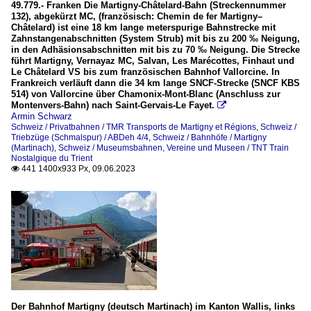
49.779.- Franken Die Martigny-Châtelard-Bahn (Streckennummer
132), abgekürzt MC, (französisch: Chemin de fer Martigny–
Châtelard) ist eine 18 km lange meterspurige Bahnstrecke mit
Zahnstangenabschnitten (System Strub) mit bis zu 200 ‰ Neigung,
in den Adhäsionsabschnitten mit bis zu 70 ‰ Neigung. Die Strecke
führt Martigny, Vernayaz MC, Salvan, Les Marécottes, Finhaut und
Le Châtelard VS bis zum französischen Bahnhof Vallorcine. In
Frankreich verläuft dann die 34 km lange SNCF-Strecke (SNCF KBS
514) von Vallorcine über Chamonix-Mont-Blanc (Anschluss zur
Montenvers-Bahn) nach Saint-Gervais-Le Fayet.

Armin Schwarz
Schweiz / Privatbahnen / TMR Transports de Martigny et Régions
,
Schweiz /
Triebzüge (Schmalspur) / ABDeh 4/4
,
Schweiz / Bahnhöfe / Martigny
(Martinach)
,
Schweiz / Museumsbahnen, Vereine und Museen / TNT Train
Nostalgique du Trient
441 1400x933 Px, 09.06.2023

Der Bahnhof Martigny (deutsch Martinach) im Kanton Wallis, links