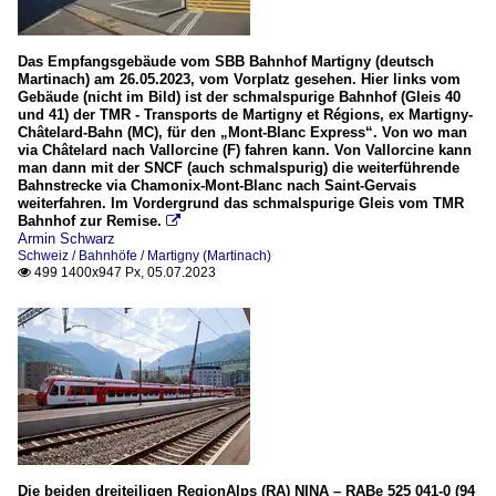
Das Empfangsgebäude vom SBB Bahnhof Martigny (deutsch
Martinach) am 26.05.2023, vom Vorplatz gesehen. Hier links vom
Gebäude (nicht im Bild) ist der schmalspurige Bahnhof (Gleis 40
und 41) der TMR - Transports de Martigny et Régions, ex Martigny-
Châtelard-Bahn (MC), für den „Mont-Blanc Express“. Von wo man
via Châtelard nach Vallorcine (F) fahren kann. Von Vallorcine kann
man dann mit der SNCF (auch schmalspurig) die weiterführende
Bahnstrecke via Chamonix-Mont-Blanc nach Saint-Gervais
weiterfahren. Im Vordergrund das schmalspurige Gleis vom TMR
Bahnhof zur Remise.

Armin Schwarz
Schweiz / Bahnhöfe / Martigny (Martinach)
499 1400x947 Px, 05.07.2023

Die beiden dreiteiligen RegionAlps (RA) NINA – RABe 525 041-0 (94