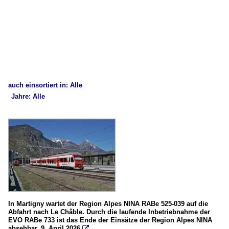
auch einsortiert in: Alle
Jahre: Alle
×
×
Alle Kategorien
Alle Jahre
Schweiz
1990
Dieselloks (Normalspur)
1998
Am 843 (Mak 1700)
2020
Tm 232.1, ex Tm IV (Rangiertraktoren)
2023
In Martigny wartet der Region Alpes NINA RABe 525-039 auf die
E-Loks (Normalspur)
Abfahrt nach Le Châble. Durch die laufende Inbetriebnahme der
2024
EVO RABe 733 ist das Ende der Einsätze der Region Alpes NINA
Re 4/4 II (Re 420)
absehbar. 9. April 2026
