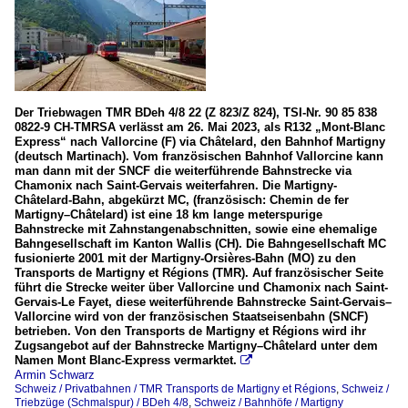
Der Triebwagen TMR BDeh 4/8 22 (Z 823/Z 824), TSI-Nr. 90 85 838
0822-9 CH-TMRSA verlässt am 26. Mai 2023, als R132 „Mont-Blanc
Express“ nach Vallorcine (F) via Châtelard, den Bahnhof Martigny
(deutsch Martinach). Vom französischen Bahnhof Vallorcine kann
man dann mit der SNCF die weiterführende Bahnstrecke via
Chamonix nach Saint-Gervais weiterfahren. Die Martigny-
Châtelard-Bahn, abgekürzt MC, (französisch: Chemin de fer
Martigny–Châtelard) ist eine 18 km lange meterspurige
Bahnstrecke mit Zahnstangenabschnitten, sowie eine ehemalige
Bahngesellschaft im Kanton Wallis (CH). Die Bahngesellschaft MC
fusionierte 2001 mit der Martigny-Orsières-Bahn (MO) zu den
Transports de Martigny et Régions (TMR). Auf französischer Seite
führt die Strecke weiter über Vallorcine und Chamonix nach Saint-
Gervais-Le Fayet, diese weiterführende Bahnstrecke Saint-Gervais–
Vallorcine wird von der französischen Staatseisenbahn (SNCF)
betrieben. Von den Transports de Martigny et Régions wird ihr
Zugsangebot auf der Bahnstrecke Martigny–Châtelard unter dem
Namen Mont Blanc-Express vermarktet.

Armin Schwarz
Schweiz / Privatbahnen / TMR Transports de Martigny et Régions
,
Schweiz /
Triebzüge (Schmalspur) / BDeh 4/8
,
Schweiz / Bahnhöfe / Martigny