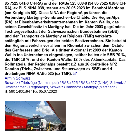
85 7525 041-0 CH-RA) und der RABe 525 038-8 (94 85 7525 038-8 CH-
RA), ex BLS NINA 038, stehen am 26.05.2023 im Bahnhof Martigny
(am Kopfgleis 58). Diese NINA der RegionAlps fahren die
Verbindung Martigny–Sembrancher–Le Châble. Die RegionAlps
(RA) ist Eisenbahnverkehrsunternehmen im Kanton Wallis, das
seinen Geschäftssitz in Martigny hat. Die im Jahr 2003 gegründete
Tochtergesellschaft der Schweizerischen Bundesbahnen (SBB)
und der Transports de Martigny et Régions (TMR) verkehrte
anfänglich mit Fahrzeugen der beiden Besitzerbahnen. Sie betreibt
den Regionalverkehr vor allem im Rhonetal zwischen dem Ostufer
des Genfersees und Brig. Als dritter Aktionär ist 2009 der Kanton
Wallis ins Unternehmen eingestiegen, seither halten die SBB 70 %,
die TMR 18 %, und der Kanton Wallis 12 % des Aktienkapitals. Das
Rollmaterial der Regionalps besteht z.Z aus 16 dreiteilige NPZ
Domino (Trieb-, Zwischen- und Steuerwagen ex SBB) und 4
dreiteiligen NINA RABe 525 (ex TMR).

Armin Schwarz
Schweiz / Triebzüge (Normalspur) / RABe 525 / RABe 527 (NINA)
,
Schweiz /
Unternehmen / RegionAlps
,
Schweiz / Bahnhöfe / Martigny (Martinach)
590 1400x947 Px, 05.07.2023
