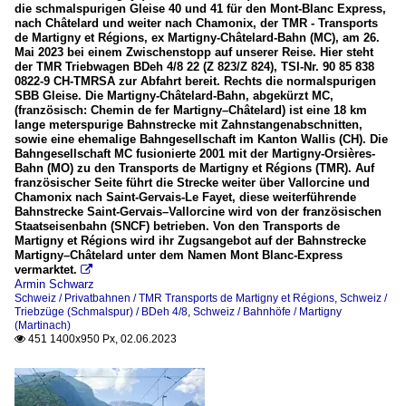
die schmalspurigen Gleise 40 und 41 für den Mont-Blanc Express,
nach Châtelard und weiter nach Chamonix, der TMR - Transports
de Martigny et Régions, ex Martigny-Châtelard-Bahn (MC), am 26.
Mai 2023 bei einem Zwischenstopp auf unserer Reise. Hier steht
der TMR Triebwagen BDeh 4/8 22 (Z 823/Z 824), TSI-Nr. 90 85 838
0822-9 CH-TMRSA zur Abfahrt bereit. Rechts die normalspurigen
SBB Gleise. Die Martigny-Châtelard-Bahn, abgekürzt MC,
(französisch: Chemin de fer Martigny–Châtelard) ist eine 18 km
lange meterspurige Bahnstrecke mit Zahnstangenabschnitten,
sowie eine ehemalige Bahngesellschaft im Kanton Wallis (CH). Die
Bahngesellschaft MC fusionierte 2001 mit der Martigny-Orsières-
Bahn (MO) zu den Transports de Martigny et Régions (TMR). Auf
französischer Seite führt die Strecke weiter über Vallorcine und
Chamonix nach Saint-Gervais-Le Fayet, diese weiterführende
Bahnstrecke Saint-Gervais–Vallorcine wird von der französischen
Staatseisenbahn (SNCF) betrieben. Von den Transports de
Martigny et Régions wird ihr Zugsangebot auf der Bahnstrecke
Martigny–Châtelard unter dem Namen Mont Blanc-Express
vermarktet.

Armin Schwarz
Schweiz / Privatbahnen / TMR Transports de Martigny et Régions
,
Schweiz /
Triebzüge (Schmalspur) / BDeh 4/8
,
Schweiz / Bahnhöfe / Martigny
(Martinach)
451 1400x950 Px, 02.06.2023
