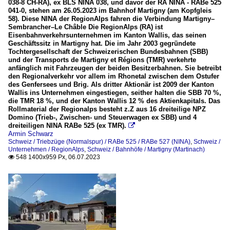
038-8 CH-RA), ex BLS NINA 038, und davor der RA NINA - RABe 525
041-0, stehen am 26.05.2023 im Bahnhof Martigny (am Kopfgleis
58). Diese NINA der RegionAlps fahren die Verbindung Martigny–
Sembrancher–Le Châble Die RegionAlps (RA) ist
Eisenbahnverkehrsunternehmen im Kanton Wallis, das seinen
Geschäftssitz in Martigny hat. Die im Jahr 2003 gegründete
Tochtergesellschaft der Schweizerischen Bundesbahnen (SBB)
und der Transports de Martigny et Régions (TMR) verkehrte
anfänglich mit Fahrzeugen der beiden Besitzerbahnen. Sie betreibt
den Regionalverkehr vor allem im Rhonetal zwischen dem Ostufer
des Genfersees und Brig. Als dritter Aktionär ist 2009 der Kanton
Wallis ins Unternehmen eingestiegen, seither halten die SBB 70 %,
die TMR 18 %, und der Kanton Wallis 12 % des Aktienkapitals. Das
Rollmaterial der Regionalps besteht z.Z aus 16 dreiteilige NPZ
Domino (Trieb-, Zwischen- und Steuerwagen ex SBB) und 4
dreiteiligen NINA RABe 525 (ex TMR).

Armin Schwarz
Schweiz / Triebzüge (Normalspur) / RABe 525 / RABe 527 (NINA)
,
Schweiz /
Unternehmen / RegionAlps
,
Schweiz / Bahnhöfe / Martigny (Martinach)
548 1400x959 Px, 06.07.2023
