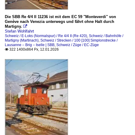
Die SBB Re 4/4 II 11236 ist mit dem EC 59 "Monteverdi" von
Genève nach Venezia unterwegs und fährt ohne Halt durch
Martigny.

Stefan Wohlfahrt
Schweiz / E-Loks (Normalspur) / Re 4/4 II (Re 420)
,
Schweiz / Bahnhöfe /
Martigny (Martinach)
,
Schweiz / Strecken / 100 [100] Simplonstrecke /
Lausanne – Brig – Iselle | SBB
,
Schweiz / Züge / EC-Züge
322 1400x864 Px, 12.01.2026
