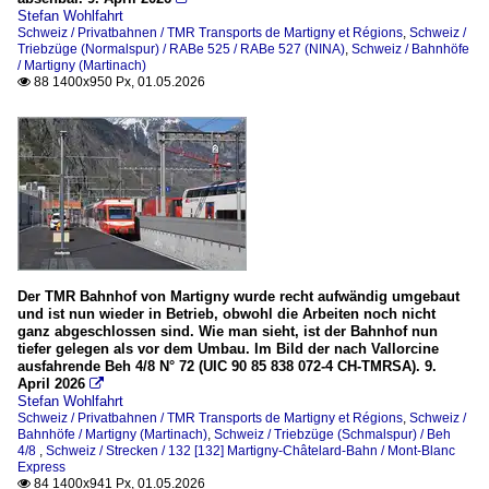
2026
Stefan Wohlfahrt
Re 460
Schweiz / Privatbahnen / TMR Transports de Martigny et Régions
,
Schweiz /
Triebzüge (Normalspur) / RABe 525 / RABe 527 (NINA)
,
Schweiz / Bahnhöfe
Te III (Normalspur)
/ Martigny (Martinach)
88 1400x950 Px, 01.05.2026

Museumsbahnen, Vereine und Museen
TNT Train Nostalgique du Trient
Privatbahnen
TMR Transports de Martigny et Régions
Strecken
Der TMR Bahnhof von Martigny wurde recht aufwändig umgebaut
und ist nun wieder in Betrieb, obwohl die Arbeiten noch nicht
100 [100] Simplonstrecke / Lausanne – Brig – Iselle | SBB
ganz abgeschlossen sind. Wie man sieht, ist der Bahnhof nun
tiefer gelegen als vor dem Umbau. Im Bild der nach Vallorcine
132 [132] Martigny-Châtelard-Bahn / Mont-Blanc Express
ausfahrende Beh 4/8 N° 72 (UIC 90 85 838 072-4 CH-TMRSA). 9.
April 2026

Stefan Wohlfahrt
Triebzüge (Normalspur)
Schweiz / Privatbahnen / TMR Transports de Martigny et Régions
,
Schweiz /
Bahnhöfe / Martigny (Martinach)
,
Schweiz / Triebzüge (Schmalspur) / Beh
RABe 525 / RABe 527 (NINA)
4/8
,
Schweiz / Strecken / 132 [132] Martigny-Châtelard-Bahn / Mont-Blanc
Express
RBDe 560 NPZ Domino (ex NPZ, ex RBDe 4/4)
84 1400x941 Px, 01.05.2026
