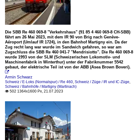
Die SBB Re 460 069-8 "Verkehrshaus" (91 85 4 460 069-8 CH-SBB)
fährt am 26 Mai 2023, mit dem IR 90 von Brig nach Genève-
Aéroport (Umlauf IR 1724), in den Bahnhof Martigny ein. Da der
Zug recht lang war wurde im Sandwich gefahren, so war am
Zugschluss die SBB Re 460 041-7 "Mendrisiotto". Die Re 460 069-8
wurde 1993 von der SLM (Schweizerischen Lokomotiv- und
Maschinenfabrik in Winterthur) unter der Fabriknummer 5542
gebaut, der elektrische Teil ist von der ABB (Asea Brown Boveri).

Armin Schwarz
Schweiz / E-Loks (Normalspur) / Re 460
,
Schweiz / Züge / IR und IC-Züge
,
Schweiz / Bahnhöfe / Martigny (Martinach)
502 1364x1600 Px, 21.07.2023
