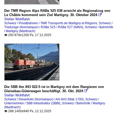
Der TMR Region Alps RABe 525 038 erreicht als Regionalzug von
Le Châble kommend sein Ziel Martigny. 30. Oktober 2024

Stefan Wohlfahrt
Schweiz / Privatbahnen / TMR Transports de Martigny et Régions
,
Schweiz /
Triebzüge (Normalspur) / RABe 525 / RABe 527 (NINA)
,
Schweiz / Bahnhöfe
/ Martigny (Martinach)
293 879x1200 Px, 17.12.2025

Die SBB Am 843 022-5 ist in Martigny mit dem Rangieren von
Gleisebau-Güterwagen beschäftigt. 30. Okt. 2024

Stefan Wohlfahrt
Schweiz / Dieselloks (Normalspur) / Am 843 (Mak 1700)
,
Schweiz /
Unternehmen / SBB Infrastruktur (SBBI)
,
Schweiz / Bahnhöfe / Martigny
(Martinach)
288 1400x940 Px, 12.12.2025
