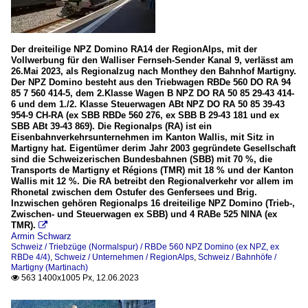
Der dreiteilige NPZ Domino RA14 der RegionAlps, mit der
Vollwerbung für den Walliser Fernseh-Sender Kanal 9, verlässt am
26.Mai 2023, als Regionalzug nach Monthey den Bahnhof Martigny.
Der NPZ Domino besteht aus den Triebwagen RBDe 560 DO RA 94
85 7 560 414-5, dem 2.Klasse Wagen B NPZ DO RA 50 85 29-43 414-
6 und dem 1./2. Klasse Steuerwagen ABt NPZ DO RA 50 85 39-43
954-9 CH-RA (ex SBB RBDe 560 276, ex SBB B 29-43 181 und ex
SBB ABt 39-43 869). Die Regionalps (RA) ist ein
Eisenbahnverkehrsunternehmen im Kanton Wallis, mit Sitz in
Martigny hat. Eigentümer derim Jahr 2003 gegründete Gesellschaft
sind die Schweizerischen Bundesbahnen (SBB) mit 70 %, die
Transports de Martigny et Régions (TMR) mit 18 % und der Kanton
Wallis mit 12 %. Die RA betreibt den Regionalverkehr vor allem im
Rhonetal zwischen dem Ostufer des Genfersees und Brig.
Inzwischen gehören Regionalps 16 dreiteilige NPZ Domino (Trieb-,
Zwischen- und Steuerwagen ex SBB) und 4 RABe 525 NINA (ex
TMR).

Armin Schwarz
Schweiz / Triebzüge (Normalspur) / RBDe 560 NPZ Domino (ex NPZ, ex
RBDe 4/4)
,
Schweiz / Unternehmen / RegionAlps
,
Schweiz / Bahnhöfe /
Martigny (Martinach)
563 1400x1005 Px, 12.06.2023
