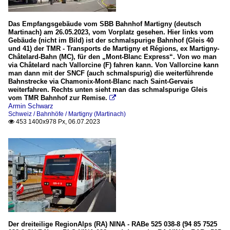
Das Empfangsgebäude vom SBB Bahnhof Martigny (deutsch
Martinach) am 26.05.2023, vom Vorplatz gesehen. Hier links vom
Gebäude (nicht im Bild) ist der schmalspurige Bahnhof (Gleis 40
und 41) der TMR - Transports de Martigny et Régions, ex Martigny-
Châtelard-Bahn (MC), für den „Mont-Blanc Express“. Von wo man
via Châtelard nach Vallorcine (F) fahren kann. Von Vallorcine kann
man dann mit der SNCF (auch schmalspurig) die weiterführende
Bahnstrecke via Chamonix-Mont-Blanc nach Saint-Gervais
weiterfahren. Rechts unten sieht man das schmalspurige Gleis
vom TMR Bahnhof zur Remise.

Armin Schwarz
Schweiz / Bahnhöfe / Martigny (Martinach)
453 1400x978 Px, 06.07.2023

Der dreiteilige RegionAlps (RA) NINA - RABe 525 038-8 (94 85 7525