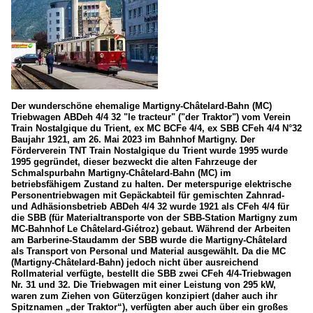
Der wunderschöne ehemalige Martigny-Châtelard-Bahn (MC)
Triebwagen ABDeh 4/4 32 "le tracteur" ("der Traktor") vom Verein
Train Nostalgique du Trient, ex MC BCFe 4/4, ex SBB CFeh 4/4 N°32
Baujahr 1921, am 26. Mai 2023 im Bahnhof Martigny. Der
Förderverein TNT Train Nostalgique du Trient wurde 1995 wurde
1995 gegründet, dieser bezweckt die alten Fahrzeuge der
Schmalspurbahn Martigny-Châtelard-Bahn (MC) im
betriebsfähigem Zustand zu halten. Der meterspurige elektrische
Personentriebwagen mit Gepäckabteil für gemischten Zahnrad-
und Adhäsionsbetrieb ABDeh 4/4 32 wurde 1921 als CFeh 4/4 für
die SBB (für Materialtransporte von der SBB-Station Martigny zum
MC-Bahnhof Le Châtelard-Giétroz) gebaut. Während der Arbeiten
am Barberine-Staudamm der SBB wurde die Martigny-Châtelard
als Transport von Personal und Material ausgewählt. Da die MC
(Martigny-Châtelard-Bahn) jedoch nicht über ausreichend
Rollmaterial verfügte, bestellt die SBB zwei CFeh 4/4-Triebwagen
Nr. 31 und 32. Die Triebwagen mit einer Leistung von 295 kW,
waren zum Ziehen von Güterzügen konzipiert (daher auch ihr
Spitznamen „der Traktor“), verfügten aber auch über ein großes