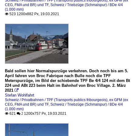
Schweiz / Privatbahnen / TPF (Transports publics fribourgeois), ex GFM (ex
CEG, FMA und BR) und TF
,
Schweiz / Triebzüge (Schmalspur) / BDe 4/4
(1.000 mm)
523 1200x882 Px, 19.03.2021

Bald sollen hier Normalspurzüge verkehren. Doch noch bis am 5.
April fahren von Broc Fabrique nach Bulle noch die TPF
Meterspurzüge, im Bild der schiebende TPF Be 4/4 124 mit dem Bt
224 und ABt 223 beim Halt im Bahnhof von Broc Village. 2. März
2021

Stefan Wohlfahrt
Schweiz / Privatbahnen / TPF (Transports publics fribourgeois), ex GFM (ex
CEG, FMA und BR) und TF
,
Schweiz / Triebzüge (Schmalspur) / BDe 4/4
(1.000 mm)
621
1200x757 Px, 19.03.2021

 2