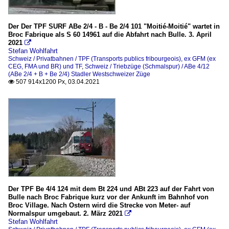
Der Der TPF SURF ABe 2/4 - B - Be 2/4 101 "Moitié-Moitié" wartet in
Broc Fabrique als S 60 14961 auf die Abfahrt nach Bulle. 3. April
2021

Stefan Wohlfahrt
Schweiz / Privatbahnen / TPF (Transports publics fribourgeois), ex GFM (ex
CEG, FMA und BR) und TF
,
Schweiz / Triebzüge (Schmalspur) / ABe 4/12
(ABe 2/4 + B + Be 2/4) Stadler Westschweizer Züge
507 914x1200 Px, 03.04.2021

Der TPF Be 4/4 124 mit dem Bt 224 und ABt 223 auf der Fahrt von
Bulle nach Broc Fabrique kurz vor der Ankunft im Bahnhof von
Broc Village. Nach Ostern wird die Strecke von Meter- auf
Normalspur umgebaut. 2. März 2021

Stefan Wohlfahrt