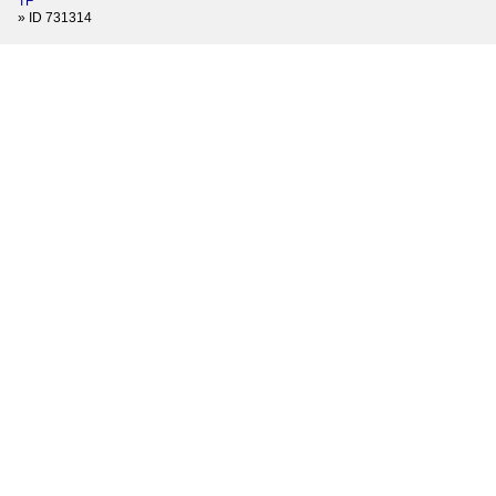
TF
»
ID 731314