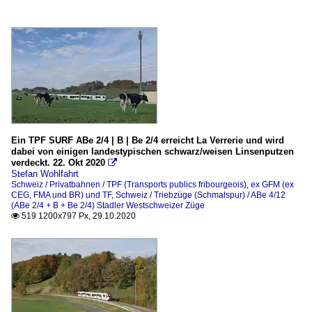
Ein TPF SURF ABe 2/4 | B | Be 2/4 erreicht La Verrerie und wird
dabei von einigen landestypischen schwarz/weisen Linsenputzen
verdeckt. 22. Okt 2020

Stefan Wohlfahrt
Schweiz / Privatbahnen / TPF (Transports publics fribourgeois), ex GFM (ex
CEG, FMA und BR) und TF
,
Schweiz / Triebzüge (Schmalspur) / ABe 4/12
(ABe 2/4 + B + Be 2/4) Stadler Westschweizer Züge
519 1200x797 Px, 29.10.2020
