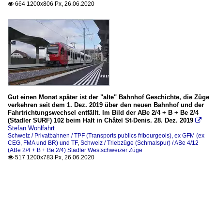
664 1200x806 Px, 26.06.2020

Gut einen Monat später ist der "alte" Bahnhof Geschichte, die Züge
verkehren seit dem 1. Dez. 2019 über den neuen Bahnhof und der
Fahrtrichtungswechsel entfällt. Im Bild der ABe 2/4 + B + Be 2/4
(Stadler SURF) 102 beim Halt in Châtel St-Denis. 28. Dez. 2019

Stefan Wohlfahrt
Schweiz / Privatbahnen / TPF (Transports publics fribourgeois), ex GFM (ex
CEG, FMA und BR) und TF
,
Schweiz / Triebzüge (Schmalspur) / ABe 4/12
(ABe 2/4 + B + Be 2/4) Stadler Westschweizer Züge
517 1200x783 Px, 26.06.2020
