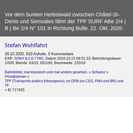
Vor dem bunten Herbstwald zwischen Châtel-St-
Denis und Semsales fährt der TPF SURF ABe 2/4 |
B | Be 2/4 N° 101 in Richtung Bulle.
22. Okt. 2020
Stefan Wohlfahrt
29.10.2020, 610 Aufrufe, 0 Kommentare
EXIF:
SONY ILCA-77M2
, Datum 2020:10:22 09:51:33, Belichtungsdauer:
1/500, Blende: 63/10, ISO160, Brennweite: 220/10
Bahnbilder, mal klassisch und mal anders gesehen.
»
Schweiz
»
Privatbahnen
»
TPF (Transports publics fribourgeois), ex GFM (ex CEG, FMA und BR) und
TF
»
ID 717435