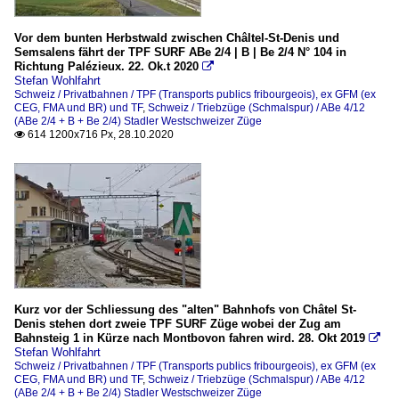
Vor dem bunten Herbstwald zwischen Châltel-St-Denis und
Semsalens fährt der TPF SURF ABe 2/4 | B | Be 2/4 N° 104 in
Richtung Palézieux. 22. Ok.t 2020

Stefan Wohlfahrt
Schweiz / Privatbahnen / TPF (Transports publics fribourgeois), ex GFM (ex
CEG, FMA und BR) und TF
,
Schweiz / Triebzüge (Schmalspur) / ABe 4/12
(ABe 2/4 + B + Be 2/4) Stadler Westschweizer Züge
614 1200x716 Px, 28.10.2020

Kurz vor der Schliessung des "alten" Bahnhofs von Châtel St-
Denis stehen dort zweie TPF SURF Züge wobei der Zug am
Bahnsteig 1 in Kürze nach Montbovon fahren wird. 28. Okt 2019

Stefan Wohlfahrt
Schweiz / Privatbahnen / TPF (Transports publics fribourgeois), ex GFM (ex
CEG, FMA und BR) und TF
,
Schweiz / Triebzüge (Schmalspur) / ABe 4/12
(ABe 2/4 + B + Be 2/4) Stadler Westschweizer Züge