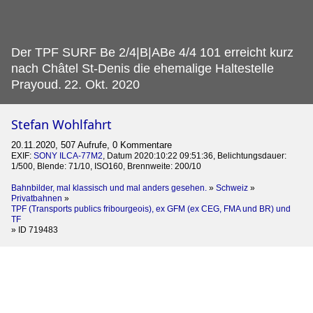
Der TPF SURF Be 2/4|B|ABe 4/4 101 erreicht kurz
nach Châtel St-Denis die ehemalige Haltestelle
Prayoud.
22. Okt. 2020
Stefan Wohlfahrt
20.11.2020, 507 Aufrufe, 0 Kommentare
EXIF:
SONY ILCA-77M2
, Datum 2020:10:22 09:51:36, Belichtungsdauer:
1/500, Blende: 71/10, ISO160, Brennweite: 200/10
Bahnbilder, mal klassisch und mal anders gesehen.
»
Schweiz
»
Privatbahnen
»
TPF (Transports publics fribourgeois), ex GFM (ex CEG, FMA und BR) und
TF
»
ID 719483