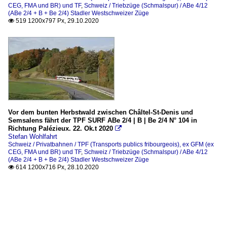
CEG, FMA und BR) und TF
,
Schweiz / Triebzüge (Schmalspur) / ABe 4/12
(ABe 2/4 + B + Be 2/4) Stadler Westschweizer Züge
519 1200x797 Px, 29.10.2020

Vor dem bunten Herbstwald zwischen Châltel-St-Denis und
Semsalens fährt der TPF SURF ABe 2/4 | B | Be 2/4 N° 104 in
Richtung Palézieux. 22. Ok.t 2020

Stefan Wohlfahrt
Schweiz / Privatbahnen / TPF (Transports publics fribourgeois), ex GFM (ex
CEG, FMA und BR) und TF
,
Schweiz / Triebzüge (Schmalspur) / ABe 4/12
(ABe 2/4 + B + Be 2/4) Stadler Westschweizer Züge
614 1200x716 Px, 28.10.2020
