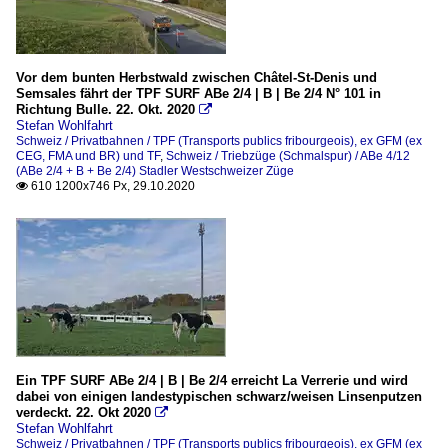
Vor dem bunten Herbstwald zwischen Châtel-St-Denis und
Semsales fährt der TPF SURF ABe 2/4 | B | Be 2/4 N° 101 in
Richtung Bulle. 22. Okt. 2020

Stefan Wohlfahrt
Schweiz / Privatbahnen / TPF (Transports publics fribourgeois), ex GFM (ex
CEG, FMA und BR) und TF
,
Schweiz / Triebzüge (Schmalspur) / ABe 4/12
(ABe 2/4 + B + Be 2/4) Stadler Westschweizer Züge
610 1200x746 Px, 29.10.2020

Ein TPF SURF ABe 2/4 | B | Be 2/4 erreicht La Verrerie und wird
dabei von einigen landestypischen schwarz/weisen Linsenputzen
verdeckt. 22. Okt 2020

Stefan Wohlfahrt
Schweiz / Privatbahnen / TPF (Transports publics fribourgeois), ex GFM (ex