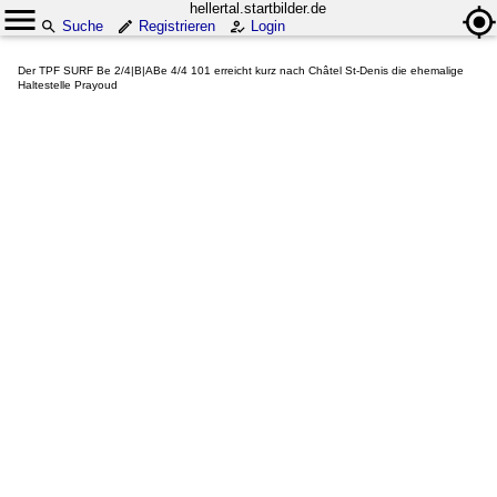
hellertal.startbilder.de
Suche
Registrieren
Login
Der TPF SURF Be 2/4|B|ABe 4/4 101 erreicht kurz nach Châtel St-Denis die ehemalige
Haltestelle Prayoud