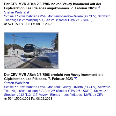
Der CEV MVR ABeh 2/6 7506 ist von Vevey kommend auf der
Gipfelstation Les Pléiades angekommen. 7. Februar 2023

Stefan Wohlfahrt
Schweiz / Privatbahnen / MVR Montreux–Vevey–Riviera (ex CEV)
,
Schweiz /
Triebzüge (Schmalspur) / (A)Beh 2/6 (Stadler GTW 2/6 - SURF)
521 1500x1008 Px, 08.02.2023

Der CEV MVR ABeh 2/6 7506 erreicht von Vevey kommend die
Gipfelstation Les Pléiades. 7. Februar 2023

Stefan Wohlfahrt
Schweiz / Privatbahnen / MVR Montreux–Vevey–Riviera (ex CEV)
,
Schweiz /
Triebzüge (Schmalspur) / (A)Beh 2/6 (Stadler GTW 2/6 - SURF)
,
Schweiz /
Strecken / 112 [112, 113] Vevey –Blonay – Les Pléiades | MVR, ex CEV
564 1500x1001 Px, 08.02.2023
