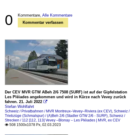
0
Kommentare,
Alle Kommentare
Kommentar verfassen
Der CEV MVR GTW ABeh 2/6 7508 (SURF) ist auf der Gipfelstation
Les Pléiades angekommen und wird in Kürze nach Vevey zurück
fahren. 21. Juli 2022

Stefan Wohlfahrt
Schweiz / Privatbahnen / MVR Montreux–Vevey–Riviera (ex CEV)
,
Schweiz /
Triebzüge (Schmalspur) / (A)Beh 2/6 (Stadler GTW 2/6 - SURF)
,
Schweiz /
Strecken / 112 [112, 113] Vevey –Blonay – Les Pléiades | MVR, ex CEV
508 1500x1078 Px, 02.03.2023
