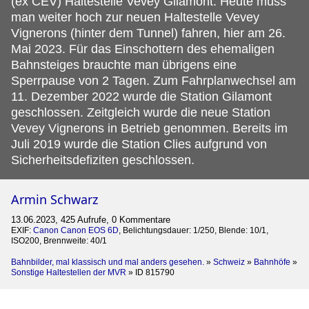
(ex CEV) Haltestelle Vevey Gilamont. Heute muss
man weiter hoch zur neuen Haltestelle Vevey
Vignerons (hinter dem Tunnel) fahren, hier am 26.
Mai 2023. Für das Einschottern des ehemaligen
Bahnsteiges brauchte man übrigens eine
Sperrpause von 2 Tagen. Zum Fahrplanwechsel am
11. Dezember 2022 wurde die Station Gilamont
geschlossen. Zeitgleich wurde die neue Station
Vevey Vignerons in Betrieb genommen. Bereits im
Juli 2019 wurde die Station Clies aufgrund von
Sicherheitsdefiziten geschlossen.
Armin Schwarz
13.06.2023, 425 Aufrufe, 0 Kommentare
EXIF:
Canon Canon EOS 6D
, Belichtungsdauer: 1/250, Blende: 10/1,
ISO200, Brennweite: 40/1
Bahnbilder, mal klassisch und mal anders gesehen.
»
Schweiz
»
Bahnhöfe
»
Sonstige Haltestellen der MVR
»
ID 815790