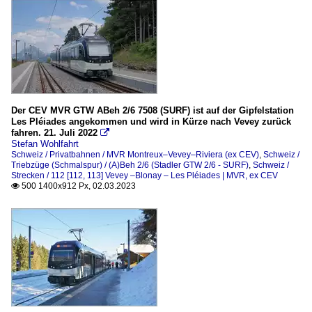
Der CEV MVR GTW ABeh 2/6 7508 (SURF) ist auf der Gipfelstation
Les Pléiades angekommen und wird in Kürze nach Vevey zurück
fahren. 21. Juli 2022

Stefan Wohlfahrt
Schweiz / Privatbahnen / MVR Montreux–Vevey–Riviera (ex CEV)
,
Schweiz /
Triebzüge (Schmalspur) / (A)Beh 2/6 (Stadler GTW 2/6 - SURF)
,
Schweiz /
Strecken / 112 [112, 113] Vevey –Blonay – Les Pléiades | MVR, ex CEV
500 1400x912 Px, 02.03.2023
