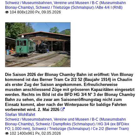
Schweiz / Museumsbahnen, Vereine und Museen / B-C (Museumsbahn
Blonay-Chamby)
,
Schweiz / Triebzüge (Schmalspur) / ABe 4/4 I (RhB)
104 808x1200 Px, 09.05.2026

Die Saison 2026 der Blonay Chamby Bahn ist eröffnet: Von Blonay
kommend ist das Berner Tram Ce 2/2 52 (Baujahr 1914) in Chaulin
als erster Zug der Saison angekommen. Erfreulicherweise
mussten anschliessend Züge mit grösseren Kapazitäten eingesetzt
werden. Rechts im Bild ist die BFD HG 3/4 N° 3 der Blonay Chamby
Bahn zu sehen, die zwar am Saisoneröffnungstag nicht zum
Einsatz kommt, aber nach der Winterpause für baldige Fahrten
vorbereitet wird. 2. Mai 2026

Stefan Wohlfahrt
Schweiz / Museumsbahnen, Vereine und Museen / B-C (Museumsbahn
Blonay-Chamby)
,
Schweiz / Dampfloks (Schmalspur) / HG 3/4 (ex BFD/ex
FO; 1.000 mm)
,
Schweiz / Triebzüge (Schmalspur) / Ce 2/2 (Berner Tram)
102 1400x961 Px, 02.05.2026
