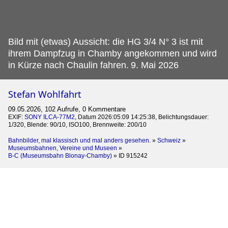
Bild mit (etwas) Aussicht: die HG 3/4 N° 3 ist mit
ihrem Dampfzug in Chamby angekommen und wird
in Kürze nach Chaulin fahren.
9. Mai 2026
Stefan Wohlfahrt
09.05.2026, 102 Aufrufe, 0 Kommentare
EXIF:
SONY ILCA-77M2
, Datum 2026:05:09 14:25:38, Belichtungsdauer:
1/320, Blende: 90/10, ISO100, Brennweite: 200/10
Bahnbilder, mal klassisch und mal anders gesehen.
»
Schweiz
»
Museumsbahnen, Vereine und Museen
»
B-C (Museumsbahn Blonay-Chamby)
»
ID 915242