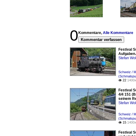
0
Kommentare,
Alle Kommentare
Kommentar verfassen
Festival S
Aufgaben. 
Stefan Woh
Schweiz / 
(Schmalspur
22
1400x

Festival 
4/4 151 (
seinem Re
Stefan Woh
Schweiz / 
(Schmalspur
15
1400x

Festival 