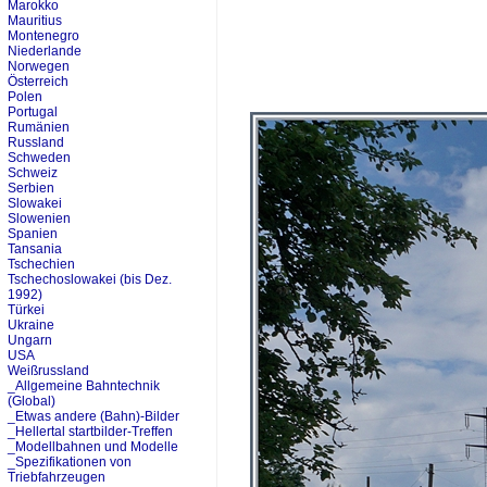
Marokko
Mauritius
Montenegro
Niederlande
Norwegen
Österreich
Polen
Portugal
Rumänien
Russland
Schweden
Schweiz
Serbien
Slowakei
Slowenien
Spanien
Tansania
Tschechien
Tschechoslowakei (bis Dez.
1992)
Türkei
Ukraine
Ungarn
USA
Weißrussland
_Allgemeine Bahntechnik
(Global)
_Etwas andere (Bahn)-Bilder
_Hellertal startbilder-Treffen
_Modellbahnen und Modelle
_Spezifikationen von
Triebfahrzeugen