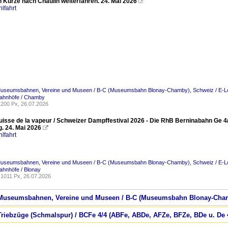
n Kürze nach Chaulin weiterfahren. 24. Mai 2026

lfahrt
Museumsbahnen, Vereine und Museen / B-C (Museumsbahn Blonay-Chamby)
,
Schweiz / E-L
Bahnhöfe / Chamby
200 Px, 26.07.2026
Suisse de la vapeur / Schweizer Dampffestival 2026 - Die RhB Berninabahn Ge 4
. 24. Mai 2026

lfahrt
Museumsbahnen, Vereine und Museen / B-C (Museumsbahn Blonay-Chamby)
,
Schweiz / E-L
ahnhöfe / Blonay
1011 Px, 26.07.2026
 / Museumsbahnen, Vereine und Museen / B-C (Museumsbahn Blonay-Cha
 Triebzüge (Schmalspur) / BCFe 4/4 (ABFe, ABDe, AFZe, BFZe, BDe u. De 