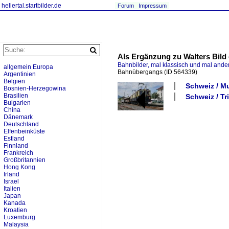
hellertal.startbilder.de
Forum
Impressum
Als Ergänzung zu Walters Bild
Bahnbilder, mal klassisch und mal ande
allgemein Europa
Bahnübergangs
(ID 564339)
Argentinien
Belgien
Schweiz / 
Bosnien-Herzegowina
Brasilien
Schweiz / Tr
Bulgarien
China
Dänemark
Deutschland
Elfenbeinküste
Estland
Finnland
Frankreich
Großbritannien
Hong Kong
Irland
Israel
Italien
Japan
Kanada
Kroatien
Luxemburg
Malaysia