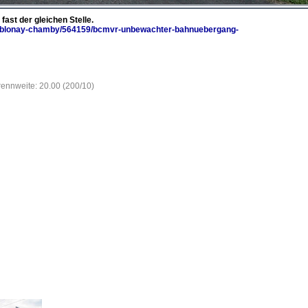
st der gleichen Stelle.
b-c-blonay-chamby/564159/bcmvr-unbewachter-bahnuebergang-
rennweite: 20.00 (200/10)