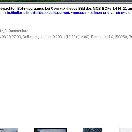
bewachten Bahnübergangs bei Conraux dieses Bild des MOB BCFe 4/4 N° 11 an fa
ld:
http://hellertal.startbilder.de/bild/schweiz~museumsbahnen-und-vereine~
ufe, 0 Kommentare
:03 10:27:03, Belichtungsdauer: 0.003 s (1/400) (1/400), Blende: f/14.0, ISO250, B