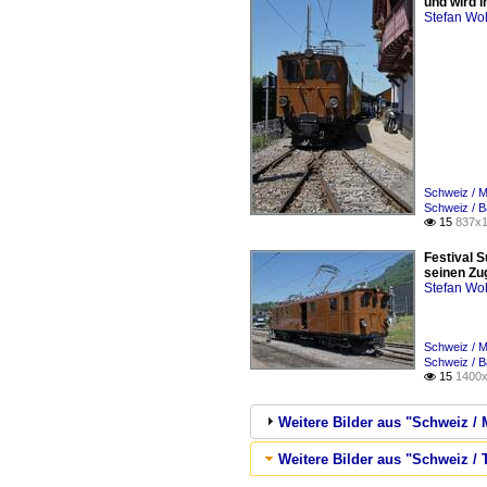
und wird i
Stefan Woh
Schweiz / 
Schweiz / 
15
837x1

Festival 
seinen Zug
Stefan Woh
Schweiz / 
Schweiz / B
15
1400x

Weitere Bilder aus "Schweiz
Weitere Bilder aus "Schweiz /