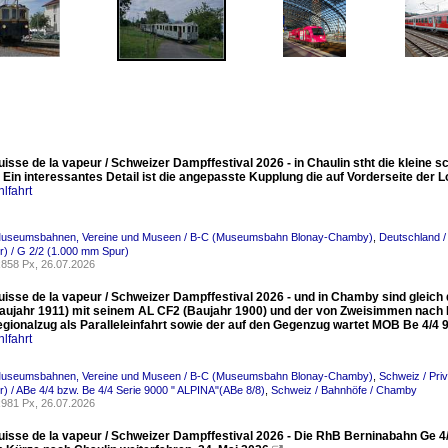
uisse de la vapeur / Schweizer Dampffestival 2026 - in Chaulin stht die kleine s
Ein interessantes Detail ist die angepasste Kupplung die auf Vorderseite der Lo
lfahrt
Museumsbahnen, Vereine und Museen / B-C (Museumsbahn Blonay-Chamby)
,
Deutschland /
) / G 2/2 (1.000 mm Spur)
858 Px, 26.07.2026
Suisse de la vapeur / Schweizer Dampffestival 2026 - und in Chamby sind gleic
Baujahr 1911) mit seinem AL CF2 (Baujahr 1900) und der von Zweisimmen nach 
gionalzug als Paralleleinfahrt sowie der auf den Gegenzug wartet MOB Be 4/4
lfahrt
Museumsbahnen, Vereine und Museen / B-C (Museumsbahn Blonay-Chamby)
,
Schweiz / Pr
) / ABe 4/4 bzw. Be 4/4 Serie 9000 " ALPINA"(ABe 8/8)
,
Schweiz / Bahnhöfe / Chamby
981 Px, 26.07.2026
Suisse de la vapeur / Schweizer Dampffestival 2026 - Die RhB Berninabahn G