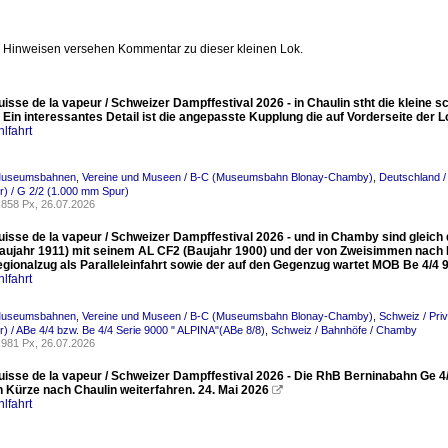
n Hinweisen versehen Kommentar zu dieser kleinen Lok.
uisse de la vapeur / Schweizer Dampffestival 2026 - in Chaulin stht die kleine s
Ein interessantes Detail ist die angepasste Kupplung die auf Vorderseite der Lo
lfahrt
Museumsbahnen, Vereine und Museen / B-C (Museumsbahn Blonay-Chamby)
,
Deutschland /
) / G 2/2 (1.000 mm Spur)
858 Px, 26.07.2026
Suisse de la vapeur / Schweizer Dampffestival 2026 - und in Chamby sind gleic
Baujahr 1911) mit seinem AL CF2 (Baujahr 1900) und der von Zweisimmen nach 
gionalzug als Paralleleinfahrt sowie der auf den Gegenzug wartet MOB Be 4/4
lfahrt
Museumsbahnen, Vereine und Museen / B-C (Museumsbahn Blonay-Chamby)
,
Schweiz / Pr
) / ABe 4/4 bzw. Be 4/4 Serie 9000 " ALPINA"(ABe 8/8)
,
Schweiz / Bahnhöfe / Chamby
981 Px, 26.07.2026
Suisse de la vapeur / Schweizer Dampffestival 2026 - Die RhB Berninabahn G
n Kürze nach Chaulin weiterfahren. 24. Mai 2026

lfahrt