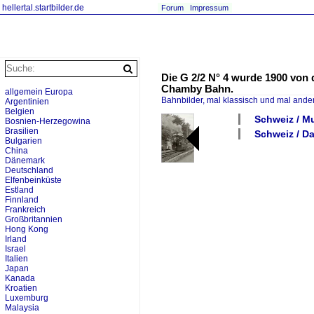
hellertal.startbilder.de
Forum
Impressum
Die G 2/2 N° 4 wurde 1900 von
Chamby Bahn.
allgemein Europa
Bahnbilder, mal klassisch und mal ande
Argentinien
Belgien
Schweiz / 
Bosnien-Herzegowina
Brasilien
Schweiz / D
Bulgarien
China
Dänemark
Deutschland
Elfenbeinküste
Estland
Finnland
Frankreich
Großbritannien
Hong Kong
Irland
Israel
Italien
Japan
Kanada
Kroatien
Luxemburg
Malaysia