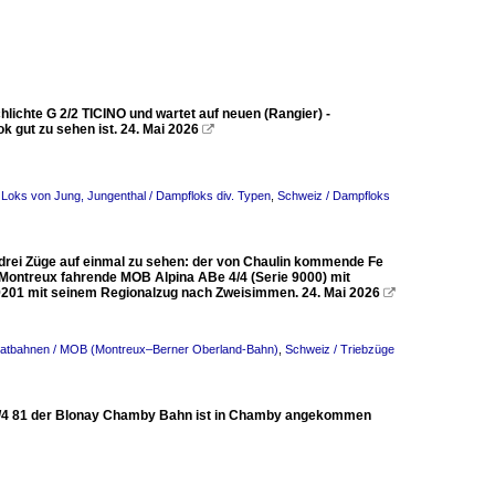
chlichte G 2/2 TICINO und wartet auf neuen (Rangier) -
k gut zu sehen ist. 24. Mai 2026

 Loks von Jung, Jungenthal / Dampfloks div. Typen
,
Schweiz / Dampfloks
h drei Züge auf einmal zu sehen: der von Chaulin kommende Fe
Montreux fahrende MOB Alpina ABe 4/4 (Serie 9000) mit
 9201 mit seinem Regionalzug nach Zweisimmen. 24. Mai 2026

ivatbahnen / MOB (Montreux–Berner Oberland-Bahn)
,
Schweiz / Triebzüge
e 4/4 81 der Blonay Chamby Bahn ist in Chamby angekommen