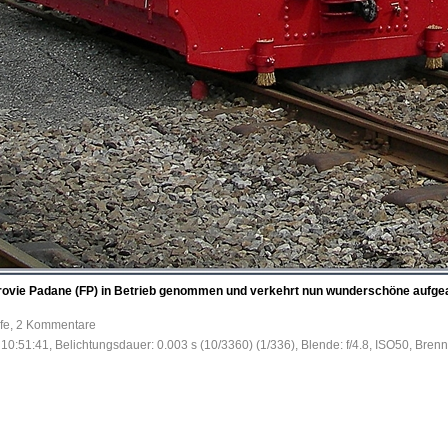
rrovie Padane (FP) in Betrieb genommen und verkehrt nun wunderschöne aufge
ufe, 2 Kommentare
10:51:41, Belichtungsdauer: 0.003 s (10/3360) (1/336), Blende: f/4.8, ISO50, Brenn