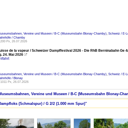
Museumsbahnen, Vereine und Museen / B-C (Museumsbahn Blonay-Chamby)
,
Schweiz / E-L
Bahnhöfe / Chamby
200 Px, 26.07.2026
Suisse de la vapeur / Schweizer Dampffestival 2026 - Die RhB Berninabahn Ge 4
. 24. Mai 2026

lfahrt
Museumsbahnen, Vereine und Museen / B-C (Museumsbahn Blonay-Chamby)
,
Schweiz / E-L
ahnhöfe / Blonay
1011 Px, 26.07.2026
 / Museumsbahnen, Vereine und Museen / B-C (Museumsbahn Blonay-Cha
 Dampfloks (Schmalspur) / G 2/2 (1.000 mm Spur)"