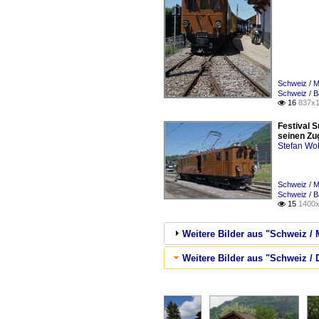
Schweiz / 
Schweiz / 
16
837x1

Festival 
seinen Zug
Stefan Woh
Schweiz / 
Schweiz / B
15
1400x

Weitere Bilder aus "Schweiz
Weitere Bilder aus "Schweiz /