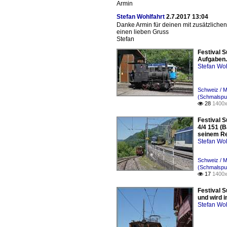
Armin
Stefan Wohlfahrt
2.7.2017 13:04
Danke Armin für deinen mit zusätzliche
einen lieben Gruss
Stefan
Festival S
Aufgaben. 
Stefan Woh
Schweiz / 
(Schmalspur
28
1400x

Festival 
4/4 151 (
seinem Re
Stefan Woh
Schweiz / 
(Schmalspur
17
1400x

Festival 
und wird i
Stefan Woh