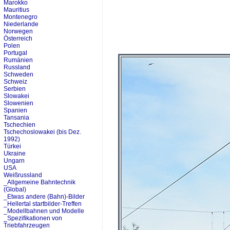
Marokko
Mauritius
Montenegro
Niederlande
Norwegen
Österreich
Polen
Portugal
Rumänien
Russland
Schweden
Schweiz
Serbien
Slowakei
Slowenien
Spanien
Tansania
Tschechien
Tschechoslowakei (bis Dez.
1992)
Türkei
Ukraine
Ungarn
USA
Weißrussland
_Allgemeine Bahntechnik
(Global)
_Etwas andere (Bahn)-Bilder
_Hellertal startbilder-Treffen
_Modellbahnen und Modelle
_Spezifikationen von
Triebfahrzeugen