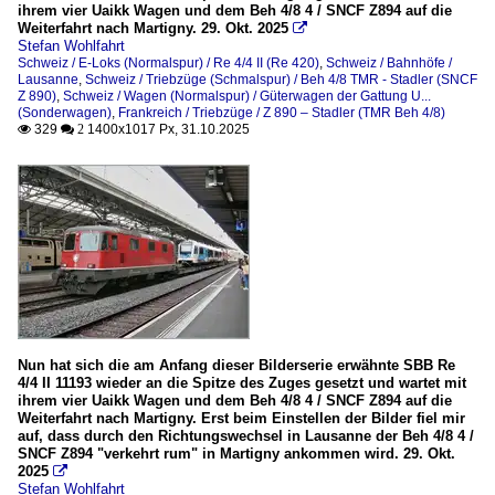
ihrem vier Uaikk Wagen und dem Beh 4/8 4 / SNCF Z894 auf die
Weiterfahrt nach Martigny. 29. Okt. 2025

Stefan Wohlfahrt
Schweiz / E-Loks (Normalspur) / Re 4/4 II (Re 420)
,
Schweiz / Bahnhöfe /
Lausanne
,
Schweiz / Triebzüge (Schmalspur) / Beh 4/8 TMR - Stadler (SNCF
Z 890)
,
Schweiz / Wagen (Normalspur) / Güterwagen der Gattung U...
(Sonderwagen)
,
Frankreich / Triebzüge / Z 890 – Stadler (TMR Beh 4/8)
329
1400x1017 Px, 31.10.2025

 2
Nun hat sich die am Anfang dieser Bilderserie erwähnte SBB Re
4/4 II 11193 wieder an die Spitze des Zuges gesetzt und wartet mit
ihrem vier Uaikk Wagen und dem Beh 4/8 4 / SNCF Z894 auf die
Weiterfahrt nach Martigny. Erst beim Einstellen der Bilder fiel mir
auf, dass durch den Richtungswechsel in Lausanne der Beh 4/8 4 /
SNCF Z894 "verkehrt rum" in Martigny ankommen wird. 29. Okt.
2025

Stefan Wohlfahrt