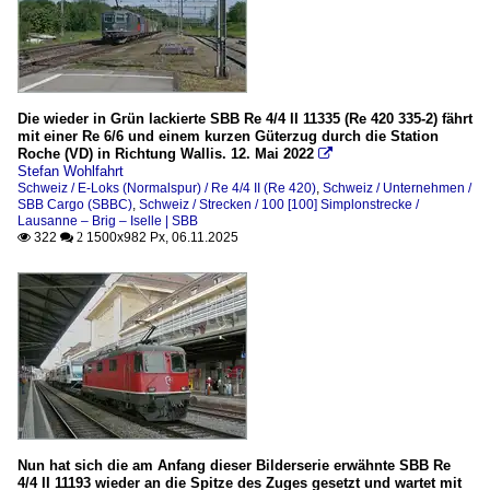
Die wieder in Grün lackierte SBB Re 4/4 II 11335 (Re 420 335-2) fährt
mit einer Re 6/6 und einem kurzen Güterzug durch die Station
Roche (VD) in Richtung Wallis. 12. Mai 2022

Stefan Wohlfahrt
Schweiz / E-Loks (Normalspur) / Re 4/4 II (Re 420)
,
Schweiz / Unternehmen /
SBB Cargo (SBBC)
,
Schweiz / Strecken / 100 [100] Simplonstrecke /
Lausanne – Brig – Iselle | SBB
322
1500x982 Px, 06.11.2025

 2
Nun hat sich die am Anfang dieser Bilderserie erwähnte SBB Re
4/4 II 11193 wieder an die Spitze des Zuges gesetzt und wartet mit