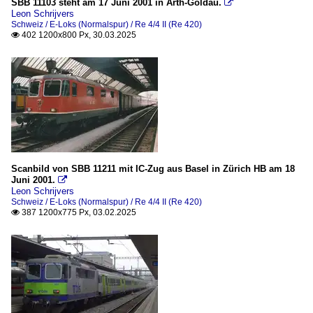
SBB 11103 steht am 17 Juni 2001 in Arth-Goldau.

Leon Schrijvers
Schweiz / E-Loks (Normalspur) / Re 4/4 II (Re 420)
402 1200x800 Px, 30.03.2025

Scanbild von SBB 11211 mit IC-Zug aus Basel in Zürich HB am 18
Juni 2001.

Leon Schrijvers
Schweiz / E-Loks (Normalspur) / Re 4/4 II (Re 420)
387 1200x775 Px, 03.02.2025
