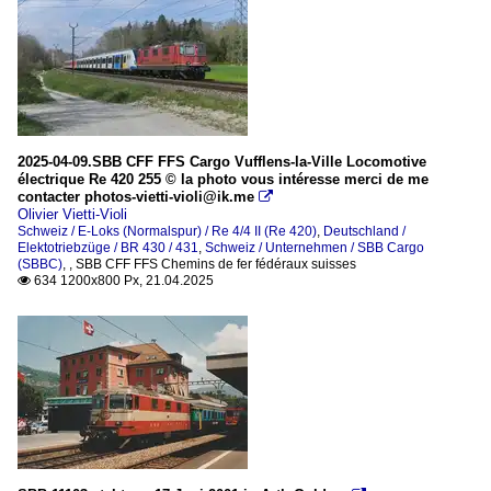
2025-04-09.SBB CFF FFS Cargo Vufflens-la-Ville Locomotive
électrique Re 420 255 © la photo vous intéresse merci de me
contacter photos-vietti-violi@ik.me

Olivier Vietti-Violi
Schweiz / E-Loks (Normalspur) / Re 4/4 II (Re 420)
,
Deutschland /
Elektotriebzüge / BR 430 / 431
,
Schweiz / Unternehmen / SBB Cargo
(SBBC)
,
,
SBB CFF FFS Chemins de fer fédéraux suisses
634 1200x800 Px, 21.04.2025
