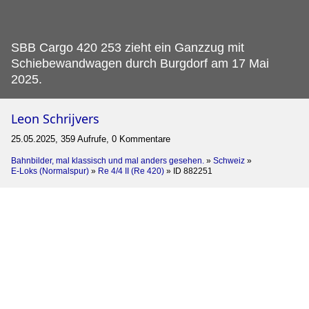
SBB Cargo 420 253 zieht ein Ganzzug mit
Schiebewandwagen durch Burgdorf am 17 Mai
2025.
Leon Schrijvers
25.05.2025, 359 Aufrufe, 0 Kommentare
Bahnbilder, mal klassisch und mal anders gesehen.
»
Schweiz
»
E-Loks (Normalspur)
»
Re 4/4 II (Re 420)
»
ID 882251