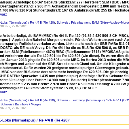
lspur) Achsfolge: Bo'Bo' Gebaute Stückzahl: 277 Hersteller: SLM / BBC / MFO 
 Drehzapfenabstand: 7.900 mm Achsabstand im Drehgestell: 2.800 mm Treibr
 4.700 kW (6.320 PS) Stundenzugkraft: 167 kN Anfahrzugkraft: 255 kN Höchstg
warz
-Loks (Normalspur) / Re 4/4 II (Re 420)
,
Schweiz / Privatbahnen / BAM (Bière–Apples–Morg
980 Px, 22.07.2026
hre Arbeit erledigt, die BAM (MBC) Re 4/4 II / Re 420 (91 85 4 420 506-8 CH-MB
orges (- Apples) den Bahnhof Morges erreicht. Für den Weitertransport nach 
eterspurige Rollböcke verladen werden. Links steht noch der SBB RABe 511 017
DOSTO, als RE nach Vevey. Die Re 4/4 II ist die ex BLS Re 420 506-8, ex SBB Re 
rtium SLM (Fabriknummer 4674) /BBC (Fabriknummer 7616) /MFO/SAAS gebau
nd verkehrten dort als Re 420 501 bis Re 420 506 (wie diese). Es waren dies di
. Im Januar 2013 ging die Re 420 506 an die MBC. Im Herbst 2013 nahm die MB
ch Morges und weiter auf der SBB-Strecke nach Gland auf. Um die Kiesgrube au
shubmaterial. Dafür wurden 20 geeignete normalspuriger Güterwagen gekauft.
e MBC von der BLS diese dort nicht mehr benötigte Re 420 506. Die gleichzeit
E DATEN: Spurweite: 1.435 mm (Normalspur) Achsfolge: Bo'Bo' Gebaute Stüc
icht: 80 t Länge über Puffer: 14.900 mm (1. Bauserie) Drehzapfenabstand: 7
urchmesser: 1.235 mm Breite: 2.970 mm Höhe: 4.500 mm Leistung: 4.700 kW (6
chwindigkeit: 140 km/h Stromsystem: 15 kV, 16,7 Hz AC

warz
-Loks (Normalspur) / Re 4/4 II (Re 420)
,
Schweiz / Triebzüge (Normalspur) / RABe 511 (DO
,
Schweiz / Bahnhöfe / Morges
965 Px, 22.07.2026
-Loks (Normalspur) / Re 4/4 II (Re 420)"