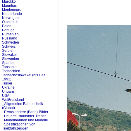
Marokko
Mauritius
Montenegro
Niederlande
Norwegen
Österreich
Polen
Portugal
Rumänien
Russland
Schweden
Schweiz
Serbien
Slowakei
Slowenien
Spanien
Tansania
Tschechien
Tschechoslowakei (bis Dez.
1992)
Türkei
Ukraine
Ungarn
USA
Weißrussland
_Allgemeine Bahntechnik
(Global)
_Etwas andere (Bahn)-Bilder
_Hellertal startbilder-Treffen
_Modellbahnen und Modelle
_Spezifikationen von
Triebfahrzeugen