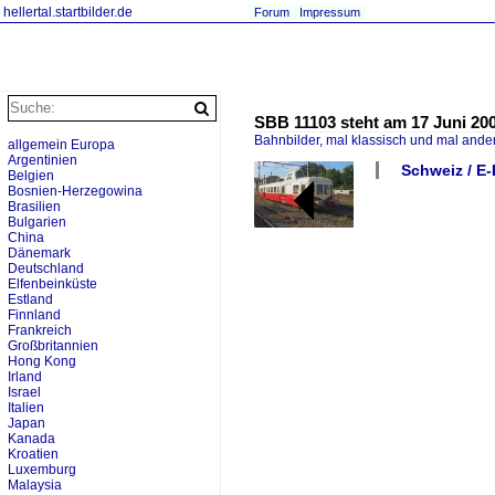
hellertal.startbilder.de
Forum
Impressum
SBB 11103 steht am 17 Juni 200
Bahnbilder, mal klassisch und mal ande
allgemein Europa
Argentinien
Schweiz / E-
Belgien
Bosnien-Herzegowina
Brasilien
Bulgarien
China
Dänemark
Deutschland
Elfenbeinküste
Estland
Finnland
Frankreich
Großbritannien
Hong Kong
Irland
Israel
Italien
Japan
Kanada
Kroatien
Luxemburg
Malaysia