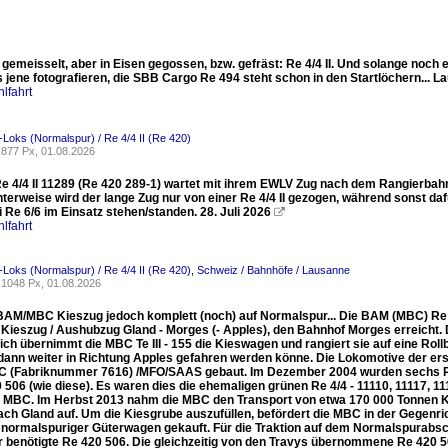
 gemeisselt, aber in Eisen gegossen, bzw. gefräst: Re 4/4 II. Und solange noch
jene fotografieren, die SBB Cargo Re 494 steht schon in den Startlöchern... La
lfahrt
-Loks (Normalspur) / Re 4/4 II (Re 420)
877 Px, 01.08.2026
e 4/4 II 11289 (Re 420 289-1) wartet mit ihrem EWLV Zug nach dem Rangierbahnh
nterweise wird der lange Zug nur von einer Re 4/4 II gezogen, während sonst 
 Re 6/6 im Einsatz stehen/standen. 28. Juli 2026

lfahrt
-Loks (Normalspur) / Re 4/4 II (Re 420)
,
Schweiz / Bahnhöfe / Lausanne
1048 Px, 01.08.2026
BAM/MBC Kieszug jedoch komplett (noch) auf Normalspur... Die BAM (MBC) Re 4/
Kieszug / Aushubzug Gland - Morges (- Apples), den Bahnhof Morges erreicht. Di
ich übernimmt die MBC Te III - 155 die Kieswagen und rangiert sie auf eine Ro
 dann weiter in Richtung Apples gefahren werden könne. Die Lokomotive der 
C (Fabriknummer 7616) /MFO/SAAS gebaut. Im Dezember 2004 wurden sechs Re 
 506 (wie diese). Es waren dies die ehemaligen grünen Re 4/4 - 11110, 11117, 1
e MBC. Im Herbst 2013 nahm die MBC den Transport von etwa 170 000 Tonnen K
ach Gland auf. Um die Kiesgrube auszufüllen, befördert die MBC in der Gegenr
 normalspuriger Güterwagen gekauft. Für die Traktion auf dem Normalspurabs
r benötigte Re 420 506. Die gleichzeitig von den Travys übernommene Re 420