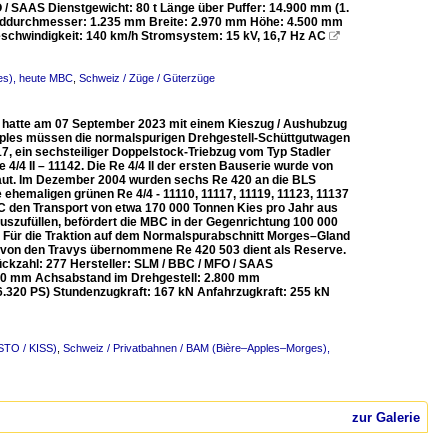
/ SAAS Dienstgewicht: 80 t Länge über Puffer: 14.900 mm (1.
addurchmesser: 1.235 mm Breite: 2.970 mm Höhe: 4.500 mm
eschwindigkeit: 140 km/h Stromsystem: 15 kV, 16,7 Hz AC

es), heute MBC
,
Schweiz / Züge / Güterzüge
C), hatte am 07 September 2023 mit einem Kieszug / Aushubzug
Apples müssen die normalspurigen Drehgestell-Schüttgutwagen
, ein sechsteiliger Doppelstock-Triebzug vom Typ Stadler
4/4 II – 11142. Die Re 4/4 II der ersten Bauserie wurde von
t. Im Dezember 2004 wurden sechs Re 420 an die BLS
e ehemaligen grünen Re 4/4 - 11110, 11117, 11119, 11123, 11137
C den Transport von etwa 170 000 Tonnen Kies pro Jahr aus
szufüllen, befördert die MBC in der Gegenrichtung 100 000
 Für die Traktion auf dem Normalspurabschnitt Morges–Gland
ig von den Travys übernommene Re 420 503 dient als Reserve.
kzahl: 277 Hersteller: SLM / BBC / MFO / SAAS
.900 mm Achsabstand im Drehgestell: 2.800 mm
.320 PS) Stundenzugkraft: 167 kN Anfahrzugkraft: 255 kN
STO / KISS)
,
Schweiz / Privatbahnen / BAM (Bière–Apples–Morges),
zur Galerie