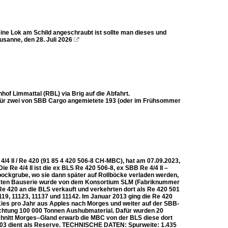
 eine Lok am Schild angeschraubt ist sollte man dieses und
usanne, den 28. Juli 2026

of Limmattal (RBL) via Brig auf die Abfahrt.
dafür zwei von SBB Cargo angemietete 193 (oder im Frühsommer
4 II / Re 420 (91 85 4 420 506-8 CH-MBC), hat am 07.09.2023,
e Re 4/4 II ist die ex BLS Re 420 506-8, ex SBB Re 4/4 II –
llbockgrube, wo sie dann später auf Rollböcke verladen werden,
ersten Bauserie wurde von dem Konsortium SLM (Fabriknummer
420 an die BLS verkauft und verkehrten dort als Re 420 501
1119, 11123, 11137 und 11142. Im Januar 2013 ging die Re 420
ies pro Jahr aus Apples nach Morges und weiter auf der SBB-
ichtung 100 000 Tonnen Aushubmaterial. Dafür wurden 20
chnitt Morges–Gland erwarb die MBC von der BLS diese dort
 503 dient als Reserve. TECHNISCHE DATEN: Spurweite: 1.435