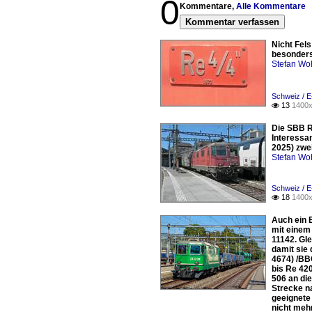
0
Kommentare,
Alle Kommentare
Kommentar verfassen
Nicht Fels
besonders 
Stefan Woh
Schweiz / E
13
1400x

Die SBB R
Interessa
2025) zwei
Stefan Woh
Schweiz / E
18
1400x

Auch ein 
mit einem 
11142. Gle
damit sie
4674) /BB
bis Re 420
506 an di
Strecke n
geeignete
nicht meh