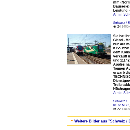
mm (Norma
Bauserie)
Leistung:
Armin Sch
Schweiz / E
24
1400x

Sie hat i
Gland - M
nun auf m
KISS bzw. 
dem Konso
verkauft u
und 11142
Apples na
Tonnen Au
erwarb di
TECHNISCH
Dienstgew
Treibradd
Höchstges
Armin Sch
Schweiz / E
heute MBC
22
1400x

Weitere Bilder aus "Schweiz / E