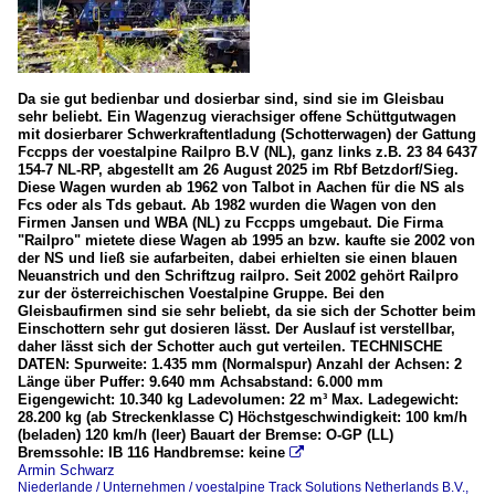
Da sie gut bedienbar und dosierbar sind, sind sie im Gleisbau
sehr beliebt. Ein Wagenzug vierachsiger offene Schüttgutwagen
mit dosierbarer Schwerkraftentladung (Schotterwagen) der Gattung
Fccpps der voestalpine Railpro B.V (NL), ganz links z.B. 23 84 6437
154-7 NL-RP, abgestellt am 26 August 2025 im Rbf Betzdorf/Sieg.
Diese Wagen wurden ab 1962 von Talbot in Aachen für die NS als
Fcs oder als Tds gebaut. Ab 1982 wurden die Wagen von den
Firmen Jansen und WBA (NL) zu Fccpps umgebaut. Die Firma
"Railpro" mietete diese Wagen ab 1995 an bzw. kaufte sie 2002 von
der NS und ließ sie aufarbeiten, dabei erhielten sie einen blauen
Neuanstrich und den Schriftzug railpro. Seit 2002 gehört Railpro
zur der österreichischen Voestalpine Gruppe. Bei den
Gleisbaufirmen sind sie sehr beliebt, da sie sich der Schotter beim
Einschottern sehr gut dosieren lässt. Der Auslauf ist verstellbar,
daher lässt sich der Schotter auch gut verteilen. TECHNISCHE
DATEN: Spurweite: 1.435 mm (Normalspur) Anzahl der Achsen: 2
Länge über Puffer: 9.640 mm Achsabstand: 6.000 mm
Eigengewicht: 10.340 kg Ladevolumen: 22 m³ Max. Ladegewicht:
28.200 kg (ab Streckenklasse C) Höchstgeschwindigkeit: 100 km/h
(beladen) 120 km/h (leer) Bauart der Bremse: O-GP (LL)
Bremssohle: IB 116 Handbremse: keine

Armin Schwarz
Niederlande / Unternehmen / voestalpine Track Solutions Netherlands B.V.,