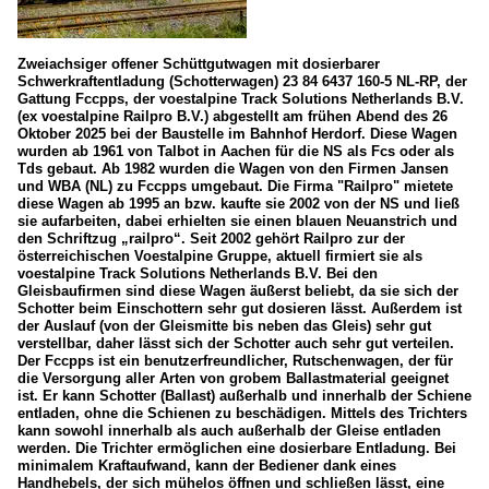
Zweiachsiger offener Schüttgutwagen mit dosierbarer
Schwerkraftentladung (Schotterwagen) 23 84 6437 160-5 NL-RP, der
Gattung Fccpps, der voestalpine Track Solutions Netherlands B.V.
(ex voestalpine Railpro B.V.) abgestellt am frühen Abend des 26
Oktober 2025 bei der Baustelle im Bahnhof Herdorf. Diese Wagen
wurden ab 1961 von Talbot in Aachen für die NS als Fcs oder als
Tds gebaut. Ab 1982 wurden die Wagen von den Firmen Jansen
und WBA (NL) zu Fccpps umgebaut. Die Firma "Railpro" mietete
diese Wagen ab 1995 an bzw. kaufte sie 2002 von der NS und ließ
sie aufarbeiten, dabei erhielten sie einen blauen Neuanstrich und
den Schriftzug „railpro“. Seit 2002 gehört Railpro zur der
österreichischen Voestalpine Gruppe, aktuell firmiert sie als
voestalpine Track Solutions Netherlands B.V. Bei den
Gleisbaufirmen sind diese Wagen äußerst beliebt, da sie sich der
Schotter beim Einschottern sehr gut dosieren lässt. Außerdem ist
der Auslauf (von der Gleismitte bis neben das Gleis) sehr gut
verstellbar, daher lässt sich der Schotter auch sehr gut verteilen.
Der Fccpps ist ein benutzerfreundlicher, Rutschenwagen, der für
die Versorgung aller Arten von grobem Ballastmaterial geeignet
ist. Er kann Schotter (Ballast) außerhalb und innerhalb der Schiene
entladen, ohne die Schienen zu beschädigen. Mittels des Trichters
kann sowohl innerhalb als auch außerhalb der Gleise entladen
werden. Die Trichter ermöglichen eine dosierbare Entladung. Bei
minimalem Kraftaufwand, kann der Bediener dank eines
Handhebels, der sich mühelos öffnen und schließen lässt, eine