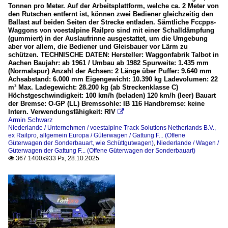
Tonnen pro Meter. Auf der Arbeitsplattform, welche ca. 2 Meter von
den Rutschen entfernt ist, können zwei Bediener gleichzeitig den
Ballast auf beiden Seiten der Strecke entladen. Sämtliche Fccpps-
Waggons von voestalpine Railpro sind mit einer Schalldämpfung
(gummiert) in der Auslaufrinne ausgestattet, um die Umgebung
aber vor allem, die Bediener und Gleisbauer vor Lärm zu
schützen. TECHNISCHE DATEN: Hersteller: Waggonfabrik Talbot in
Aachen Baujahr: ab 1961 / Umbau ab 1982 Spurweite: 1.435 mm
(Normalspur) Anzahl der Achsen: 2 Länge über Puffer: 9.640 mm
Achsabstand: 6.000 mm Eigengewicht: 10.390 kg Ladevolumen: 22
m³ Max. Ladegewicht: 28.200 kg (ab Streckenklasse C)
Höchstgeschwindigkeit: 100 km/h (beladen) 120 km/h (leer) Bauart
der Bremse: O-GP (LL) Bremssohle: IB 116 Handbremse: keine
Intern. Verwendungsfähigkeit: RIV

Armin Schwarz
Niederlande / Unternehmen / voestalpine Track Solutions Netherlands B.V.,
ex Railpro
,
allgemein Europa / Güterwagen / Gattung F... (Offene
Güterwagen der Sonderbauart, wie Schüttgutwagen)
,
Niederlande / Wagen /
Güterwagen der Gattung F... (Offene Güterwagen der Sonderbauart)
367 1400x933 Px, 28.10.2025
