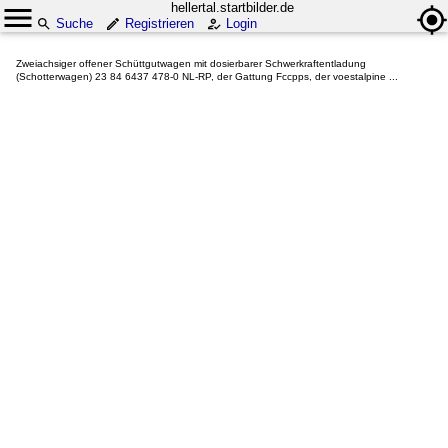
hellertal.startbilder.de
Suche
Registrieren
Login
Zweiachsiger offener Schüttgutwagen mit dosierbarer Schwerkraftentladung
(Schotterwagen) 23 84 6437 478-0 NL-RP, der Gattung Fccpps, der voestalpine ...