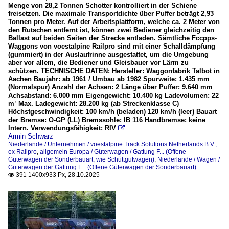
Menge von 28,2 Tonnen Schotter kontrolliert in der Schiene
freisetzen. Die maximale Transportdichte über Puffer beträgt 2,93
Tonnen pro Meter. Auf der Arbeitsplattform, welche ca. 2 Meter von
den Rutschen entfernt ist, können zwei Bediener gleichzeitig den
Ballast auf beiden Seiten der Strecke entladen. Sämtliche Fccpps-
Waggons von voestalpine Railpro sind mit einer Schalldämpfung
(gummiert) in der Auslaufrinne ausgestattet, um die Umgebung
aber vor allem, die Bediener und Gleisbauer vor Lärm zu
schützen. TECHNISCHE DATEN: Hersteller: Waggonfabrik Talbot in
Aachen Baujahr: ab 1961 / Umbau ab 1982 Spurweite: 1.435 mm
(Normalspur) Anzahl der Achsen: 2 Länge über Puffer: 9.640 mm
Achsabstand: 6.000 mm Eigengewicht: 10.400 kg Ladevolumen: 22
m³ Max. Ladegewicht: 28.200 kg (ab Streckenklasse C)
Höchstgeschwindigkeit: 100 km/h (beladen) 120 km/h (leer) Bauart
der Bremse: O-GP (LL) Bremssohle: IB 116 Handbremse: keine
Intern. Verwendungsfähigkeit: RIV

Armin Schwarz
Niederlande / Unternehmen / voestalpine Track Solutions Netherlands B.V.,
ex Railpro
,
allgemein Europa / Güterwagen / Gattung F... (Offene
Güterwagen der Sonderbauart, wie Schüttgutwagen)
,
Niederlande / Wagen /
Güterwagen der Gattung F... (Offene Güterwagen der Sonderbauart)
391 1400x933 Px, 28.10.2025
