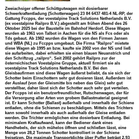
Zweiachsiger offener Schüttgutwagen mit dosierbarer
Schwerkraftentladung (Schotterwagen) 23 84 6437 481-4 NL-RP, der
Gattung Fccpps, der voestalpine Track Solutions Netherlands B.V.
(ex voestalpine Railpro B.V.) abgestellt am frühen Abend des 26
Oktober 2025 bei der Baustelle im Bahnhof Herdorf. Diese Wagen
wurden ab 1961 von Talbot in Aachen für die NS als Fcs oder als
Tds gebaut. Ab 1982 wurden die Wagen von den Firmen Jansen
und WBA (NL) zu Fccpps umgebaut. Die Firma "Railpro" mietete
diese Wagen ab 1995 an bzw. kaufte sie 2002 von der NS und ließ
sie aufarbeiten, dabei erhielten sie einen blauen Neuanstrich und
den Schriftzug „railpro“. Seit 2002 gehört Railpro zur der
österreichischen Voestalpine Gruppe, aktuell firmiert sie als
voestalpine Track Solutions Netherlands B.V. Bei den
Gleisbaufirmen sind diese Wagen äußerst beliebt, da sie sich der
Schotter beim Einschottern sehr gut dosieren lässt. Außerdem ist
der Auslauf (von der Gleismitte bis neben das Gleis) sehr gut
verstellbar, daher lässt sich der Schotter auch sehr gut verteilen.
Der Fccpps ist ein benutzerfreundlicher, Rutschenwagen, der für
die Versorgung aller Arten von grobem Ballastmaterial geeignet
ist. Er kann Schotter (Ballast) außerhalb und innerhalb der Schiene
entladen, ohne die Schienen zu beschädigen. Mittels des Trichters
kann sowohl innerhalb als auch außerhalb der Gleise entladen
werden. Die Trichter ermöglichen eine dosierbare Entladung. Bei
minimalem Kraftaufwand, kann der Bediener dank eines
Handhebels, der sich mühelos öffnen und schließen lässt, eine
Menge von 28,2 Tonnen Schotter kontrolliert in der Schiene
freisetzen. Die maximale Transportdichte über Puffer beträgt 2,93