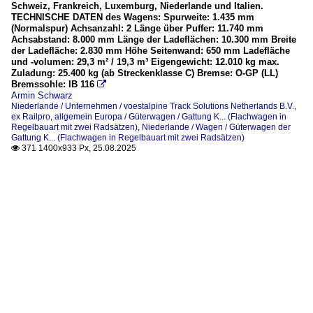
Schweiz, Frankreich, Luxemburg, Niederlande und Italien.
TECHNISCHE DATEN des Wagens: Spurweite: 1.435 mm
(Normalspur) Achsanzahl: 2 Länge über Puffer: 11.740 mm
Achsabstand: 8.000 mm Länge der Ladeflächen: 10.300 mm Breite
der Ladefläche: 2.830 mm Höhe Seitenwand: 650 mm Ladefläche
und -volumen: 29,3 m² / 19,3 m³ Eigengewicht: 12.010 kg max.
Zuladung: 25.400 kg (ab Streckenklasse C) Bremse: O-GP (LL)
Bremssohle: IB 116

Armin Schwarz
Niederlande / Unternehmen / voestalpine Track Solutions Netherlands B.V.,
ex Railpro
,
allgemein Europa / Güterwagen / Gattung K... (Flachwagen in
Regelbauart mit zwei Radsätzen)
,
Niederlande / Wagen / Güterwagen der
Gattung K... (Flachwagen in Regelbauart mit zwei Radsätzen)
371 1400x933 Px, 25.08.2025
