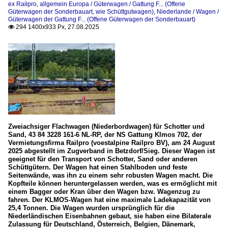
ex Railpro
,
allgemein Europa / Güterwagen / Gattung F... (Offene
Güterwagen der Sonderbauart, wie Schüttgutwagen)
,
Niederlande / Wagen /
Güterwagen der Gattung F... (Offene Güterwagen der Sonderbauart)
294 1400x933 Px, 27.08.2025

Zweiachsiger Flachwagen (Niederbordwagen) für Schotter und
Sand, 43 84 3228 161-6 NL-RP, der NS Gattung Klmos 702, der
Vermietungsfirma Railpro (voestalpine Railpro BV), am 24 August
2025 abgestellt im Zugverband in Betzdorf/Sieg. Dieser Wagen ist
geeignet für den Transport von Schotter, Sand oder anderen
Schüttgütern. Der Wagen hat einen Stahlboden und feste
Seitenwände, was ihn zu einem sehr robusten Wagen macht. Die
Kopfteile können heruntergelassen werden, was es ermöglicht mit
einem Bagger oder Kran über den Wagen bzw. Wagenzug zu
fahren. Der KLMOS-Wagen hat eine maximale Ladekapazität von
25,4 Tonnen. Die Wagen wurden ursprünglich für die
Niederländischen Eisenbahnen gebaut, sie haben eine Bilaterale
Zulassung für Deutschland, Österreich, Belgien, Dänemark,