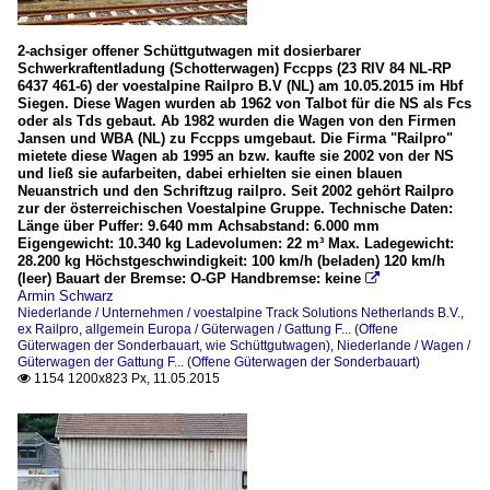
2-achsiger offener Schüttgutwagen mit dosierbarer
Schwerkraftentladung (Schotterwagen) Fccpps (23 RIV 84 NL-RP
6437 461-6) der voestalpine Railpro B.V (NL) am 10.05.2015 im Hbf
Siegen. Diese Wagen wurden ab 1962 von Talbot für die NS als Fcs
oder als Tds gebaut. Ab 1982 wurden die Wagen von den Firmen
Jansen und WBA (NL) zu Fccpps umgebaut. Die Firma "Railpro"
mietete diese Wagen ab 1995 an bzw. kaufte sie 2002 von der NS
und ließ sie aufarbeiten, dabei erhielten sie einen blauen
Neuanstrich und den Schriftzug railpro. Seit 2002 gehört Railpro
zur der österreichischen Voestalpine Gruppe. Technische Daten:
Länge über Puffer: 9.640 mm Achsabstand: 6.000 mm
Eigengewicht: 10.340 kg Ladevolumen: 22 m³ Max. Ladegewicht:
28.200 kg Höchstgeschwindigkeit: 100 km/h (beladen) 120 km/h
(leer) Bauart der Bremse: O-GP Handbremse: keine

Armin Schwarz
Niederlande / Unternehmen / voestalpine Track Solutions Netherlands B.V.,
ex Railpro
,
allgemein Europa / Güterwagen / Gattung F... (Offene
Güterwagen der Sonderbauart, wie Schüttgutwagen)
,
Niederlande / Wagen /
Güterwagen der Gattung F... (Offene Güterwagen der Sonderbauart)
1154 1200x823 Px, 11.05.2015
