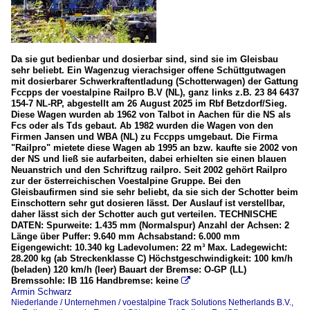
Da sie gut bedienbar und dosierbar sind, sind sie im Gleisbau
sehr beliebt. Ein Wagenzug vierachsiger offene Schüttgutwagen
mit dosierbarer Schwerkraftentladung (Schotterwagen) der Gattung
Fccpps der voestalpine Railpro B.V (NL), ganz links z.B. 23 84 6437
154-7 NL-RP, abgestellt am 26 August 2025 im Rbf Betzdorf/Sieg.
Diese Wagen wurden ab 1962 von Talbot in Aachen für die NS als
Fcs oder als Tds gebaut. Ab 1982 wurden die Wagen von den
Firmen Jansen und WBA (NL) zu Fccpps umgebaut. Die Firma
"Railpro" mietete diese Wagen ab 1995 an bzw. kaufte sie 2002 von
der NS und ließ sie aufarbeiten, dabei erhielten sie einen blauen
Neuanstrich und den Schriftzug railpro. Seit 2002 gehört Railpro
zur der österreichischen Voestalpine Gruppe. Bei den
Gleisbaufirmen sind sie sehr beliebt, da sie sich der Schotter beim
Einschottern sehr gut dosieren lässt. Der Auslauf ist verstellbar,
daher lässt sich der Schotter auch gut verteilen. TECHNISCHE
DATEN: Spurweite: 1.435 mm (Normalspur) Anzahl der Achsen: 2
Länge über Puffer: 9.640 mm Achsabstand: 6.000 mm
Eigengewicht: 10.340 kg Ladevolumen: 22 m³ Max. Ladegewicht:
28.200 kg (ab Streckenklasse C) Höchstgeschwindigkeit: 100 km/h
(beladen) 120 km/h (leer) Bauart der Bremse: O-GP (LL)
Bremssohle: IB 116 Handbremse: keine

Armin Schwarz
Niederlande / Unternehmen / voestalpine Track Solutions Netherlands B.V.,