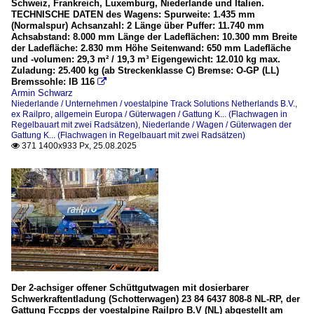
Schweiz, Frankreich, Luxemburg, Niederlande und Italien.
TECHNISCHE DATEN des Wagens: Spurweite: 1.435 mm
(Normalspur) Achsanzahl: 2 Länge über Puffer: 11.740 mm
Achsabstand: 8.000 mm Länge der Ladeflächen: 10.300 mm Breite
der Ladefläche: 2.830 mm Höhe Seitenwand: 650 mm Ladefläche
und -volumen: 29,3 m² / 19,3 m³ Eigengewicht: 12.010 kg max.
Zuladung: 25.400 kg (ab Streckenklasse C) Bremse: O-GP (LL)
Bremssohle: IB 116

Armin Schwarz
Niederlande / Unternehmen / voestalpine Track Solutions Netherlands B.V.,
ex Railpro
,
allgemein Europa / Güterwagen / Gattung K... (Flachwagen in
Regelbauart mit zwei Radsätzen)
,
Niederlande / Wagen / Güterwagen der
Gattung K... (Flachwagen in Regelbauart mit zwei Radsätzen)
371 1400x933 Px, 25.08.2025

Der 2-achsiger offener Schüttgutwagen mit dosierbarer
Schwerkraftentladung (Schotterwagen) 23 84 6437 808-8 NL-RP, der
Gattung Fccpps der voestalpine Railpro B.V (NL) abgestellt am