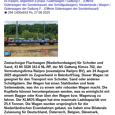
ex Railpro
,
allgemein Europa / Güterwagen / Gattung F... (Offene
Güterwagen der Sonderbauart, wie Schüttgutwagen)
,
Niederlande / Wagen /
Güterwagen der Gattung F... (Offene Güterwagen der Sonderbauart)
294 1400x933 Px, 27.08.2025

Zweiachsiger Flachwagen (Niederbordwagen) für Schotter und
Sand, 43 84 3228 161-6 NL-RP, der NS Gattung Klmos 702, der
Vermietungsfirma Railpro (voestalpine Railpro BV), am 24 August
2025 abgestellt im Zugverband in Betzdorf/Sieg. Dieser Wagen ist
geeignet für den Transport von Schotter, Sand oder anderen
Schüttgütern. Der Wagen hat einen Stahlboden und feste
Seitenwände, was ihn zu einem sehr robusten Wagen macht. Die
Kopfteile können heruntergelassen werden, was es ermöglicht mit
einem Bagger oder Kran über den Wagen bzw. Wagenzug zu
fahren. Der KLMOS-Wagen hat eine maximale Ladekapazität von
25,4 Tonnen. Die Wagen wurden ursprünglich für die
Niederländischen Eisenbahnen gebaut, sie haben eine Bilaterale
Zulassung für Deutschland, Österreich, Belgien, Dänemark,