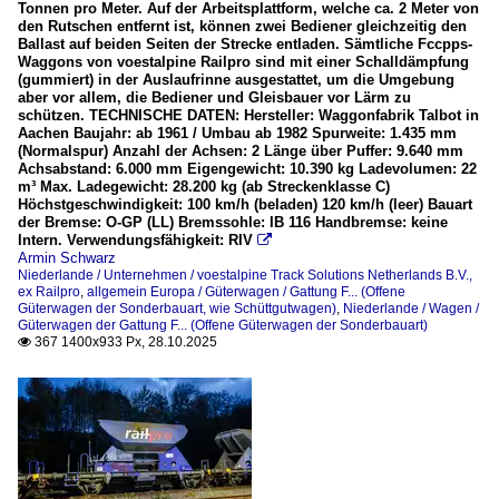
Tonnen pro Meter. Auf der Arbeitsplattform, welche ca. 2 Meter von
den Rutschen entfernt ist, können zwei Bediener gleichzeitig den
Ballast auf beiden Seiten der Strecke entladen. Sämtliche Fccpps-
Waggons von voestalpine Railpro sind mit einer Schalldämpfung
(gummiert) in der Auslaufrinne ausgestattet, um die Umgebung
aber vor allem, die Bediener und Gleisbauer vor Lärm zu
schützen. TECHNISCHE DATEN: Hersteller: Waggonfabrik Talbot in
Aachen Baujahr: ab 1961 / Umbau ab 1982 Spurweite: 1.435 mm
(Normalspur) Anzahl der Achsen: 2 Länge über Puffer: 9.640 mm
Achsabstand: 6.000 mm Eigengewicht: 10.390 kg Ladevolumen: 22
m³ Max. Ladegewicht: 28.200 kg (ab Streckenklasse C)
Höchstgeschwindigkeit: 100 km/h (beladen) 120 km/h (leer) Bauart
der Bremse: O-GP (LL) Bremssohle: IB 116 Handbremse: keine
Intern. Verwendungsfähigkeit: RIV

Armin Schwarz
Niederlande / Unternehmen / voestalpine Track Solutions Netherlands B.V.,
ex Railpro
,
allgemein Europa / Güterwagen / Gattung F... (Offene
Güterwagen der Sonderbauart, wie Schüttgutwagen)
,
Niederlande / Wagen /
Güterwagen der Gattung F... (Offene Güterwagen der Sonderbauart)
367 1400x933 Px, 28.10.2025
