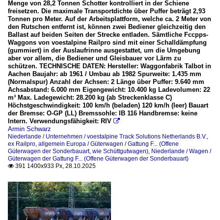
Menge von 28,2 Tonnen Schotter kontrolliert in der Schiene
freisetzen. Die maximale Transportdichte über Puffer beträgt 2,93
Tonnen pro Meter. Auf der Arbeitsplattform, welche ca. 2 Meter von
den Rutschen entfernt ist, können zwei Bediener gleichzeitig den
Ballast auf beiden Seiten der Strecke entladen. Sämtliche Fccpps-
Waggons von voestalpine Railpro sind mit einer Schalldämpfung
(gummiert) in der Auslaufrinne ausgestattet, um die Umgebung
aber vor allem, die Bediener und Gleisbauer vor Lärm zu
schützen. TECHNISCHE DATEN: Hersteller: Waggonfabrik Talbot in
Aachen Baujahr: ab 1961 / Umbau ab 1982 Spurweite: 1.435 mm
(Normalspur) Anzahl der Achsen: 2 Länge über Puffer: 9.640 mm
Achsabstand: 6.000 mm Eigengewicht: 10.400 kg Ladevolumen: 22
m³ Max. Ladegewicht: 28.200 kg (ab Streckenklasse C)
Höchstgeschwindigkeit: 100 km/h (beladen) 120 km/h (leer) Bauart
der Bremse: O-GP (LL) Bremssohle: IB 116 Handbremse: keine
Intern. Verwendungsfähigkeit: RIV

Armin Schwarz
Niederlande / Unternehmen / voestalpine Track Solutions Netherlands B.V.,
ex Railpro
,
allgemein Europa / Güterwagen / Gattung F... (Offene
Güterwagen der Sonderbauart, wie Schüttgutwagen)
,
Niederlande / Wagen /
Güterwagen der Gattung F... (Offene Güterwagen der Sonderbauart)
391 1400x933 Px, 28.10.2025
