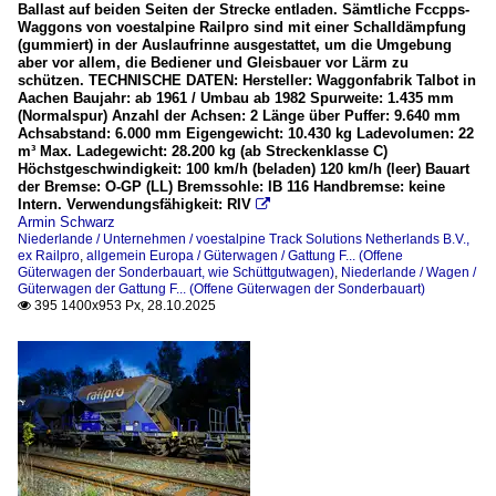
Ballast auf beiden Seiten der Strecke entladen. Sämtliche Fccpps-
Waggons von voestalpine Railpro sind mit einer Schalldämpfung
(gummiert) in der Auslaufrinne ausgestattet, um die Umgebung
aber vor allem, die Bediener und Gleisbauer vor Lärm zu
schützen. TECHNISCHE DATEN: Hersteller: Waggonfabrik Talbot in
Aachen Baujahr: ab 1961 / Umbau ab 1982 Spurweite: 1.435 mm
(Normalspur) Anzahl der Achsen: 2 Länge über Puffer: 9.640 mm
Achsabstand: 6.000 mm Eigengewicht: 10.430 kg Ladevolumen: 22
m³ Max. Ladegewicht: 28.200 kg (ab Streckenklasse C)
Höchstgeschwindigkeit: 100 km/h (beladen) 120 km/h (leer) Bauart
der Bremse: O-GP (LL) Bremssohle: IB 116 Handbremse: keine
Intern. Verwendungsfähigkeit: RIV

Armin Schwarz
Niederlande / Unternehmen / voestalpine Track Solutions Netherlands B.V.,
ex Railpro
,
allgemein Europa / Güterwagen / Gattung F... (Offene
Güterwagen der Sonderbauart, wie Schüttgutwagen)
,
Niederlande / Wagen /
Güterwagen der Gattung F... (Offene Güterwagen der Sonderbauart)
395 1400x953 Px, 28.10.2025
