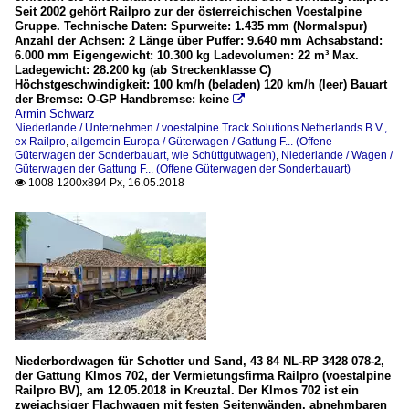
Seit 2002 gehört Railpro zur der österreichischen Voestalpine
Gruppe. Technische Daten: Spurweite: 1.435 mm (Normalspur)
Anzahl der Achsen: 2 Länge über Puffer: 9.640 mm Achsabstand:
6.000 mm Eigengewicht: 10.300 kg Ladevolumen: 22 m³ Max.
Ladegewicht: 28.200 kg (ab Streckenklasse C)
Höchstgeschwindigkeit: 100 km/h (beladen) 120 km/h (leer) Bauart
der Bremse: O-GP Handbremse: keine

Armin Schwarz
Niederlande / Unternehmen / voestalpine Track Solutions Netherlands B.V.,
ex Railpro
,
allgemein Europa / Güterwagen / Gattung F... (Offene
Güterwagen der Sonderbauart, wie Schüttgutwagen)
,
Niederlande / Wagen /
Güterwagen der Gattung F... (Offene Güterwagen der Sonderbauart)
1008 1200x894 Px, 16.05.2018

Niederbordwagen für Schotter und Sand, 43 84 NL-RP 3428 078-2,
der Gattung Klmos 702, der Vermietungsfirma Railpro (voestalpine
Railpro BV), am 12.05.2018 in Kreuztal. Der Klmos 702 ist ein
zweiachsiger Flachwagen mit festen Seitenwänden, abnehmbaren