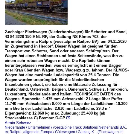
2-achsiger Flachwagen (Niederbordwagen) für Schotter und Sand,
43 84 3228 150-9 NL-RP, der Gattung NS Klmos 702, der
Vermietungsfirma Railpro (voestalpine Railpro BV), am 04.11.2020
im Zugverband in Herdorf. Dieser Wagen ist geeignet für den
Transport von Schotter, Sand oder anderen Schüttgütern. Der
Wagen hat einen Stahlboden und feste Seitenwände, was ihn zu
einem sehr robusten Wagen macht. Die Kopfteile können
heruntergelassen werden, was es ermöglicht mit einem Bagger
oder Kran über den Wagen bzw. Wagenzug zu fahren. Der KLMOS-
Wagen hat eine maximale Ladekapazität von 25,4 Tonnen. Die
Wagen wurden ursprünglich für die Niederländischen
Eisenbahnen gebaut, sie haben eine Bilaterale Zulassung für
Deutschland, Österreich, Belgien, Dänemark, Schweiz, Frankreich,
Luxemburg, Niederlande und Italien. TECHNISCHE DATEN des
Wagens: Spurweite: 1.435 mm Achsanzahl: 2 Länge über Puffer:
11.740 mm Achsabstand: 8.000 mm Länge der Ladeflächen: 10.300
mm Breite der Ladefläche: 2.830 mm Ladefläche: 29,3 m²
Eigengewicht: 12.060 kg max. Zuladung: 25.400 kg (ab
Streckenklasse C) Bremse: O-GP

Armin Schwarz
Niederlande / Unternehmen / voestalpine Track Solutions Netherlands B.V.,
ex Railpro
,
allgemein Europa / Güterwagen / Gattung K... (Flachwagen in