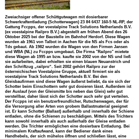
Zweiachsiger offener Schüttgutwagen mit dosierbarer
Schwerkraftentladung (Schotterwagen) 23 84 6437 160-5 NL-RP, der
Gattung Fccpps, der voestalpine Track Solutions Netherlands B.V.
(ex voestalpine Railpro B.V.) abgestellt am frühen Abend des 26
Oktober 2025 bei der Baustelle im Bahnhof Herdorf. Diese Wagen
wurden ab 1961 von Talbot in Aachen für die NS als Fcs oder als
Tds gebaut. Ab 1982 wurden die Wagen von den Firmen Jansen
und WBA (NL) zu Fccpps umgebaut. Die Firma "Railpro" mietete
diese Wagen ab 1995 an bzw. kaufte sie 2002 von der NS und ließ
sie aufarbeiten, dabei erhielten sie einen blauen Neuanstrich und
den Schriftzug „railpro“. Seit 2002 gehört Railpro zur der
österreichischen Voestalpine Gruppe, aktuell firmiert sie als
voestalpine Track Solutions Netherlands B.V. Bei den
Gleisbaufirmen sind diese Wagen äußerst beliebt, da sie sich der
Schotter beim Einschottern sehr gut dosieren lässt. Außerdem ist
der Auslauf (von der Gleismitte bis neben das Gleis) sehr gut
verstellbar, daher lässt sich der Schotter auch sehr gut verteilen.
Der Fccpps ist ein benutzerfreundlicher, Rutschenwagen, der für
die Versorgung aller Arten von grobem Ballastmaterial geeignet
ist. Er kann Schotter (Ballast) außerhalb und innerhalb der Schiene
entladen, ohne die Schienen zu beschädigen. Mittels des Trichters
kann sowohl innerhalb als auch außerhalb der Gleise entladen
werden. Die Trichter ermöglichen eine dosierbare Entladung. Bei
minimalem Kraftaufwand, kann der Bediener dank eines
Handhebels, der sich mühelos öffnen und schließen lässt, eine