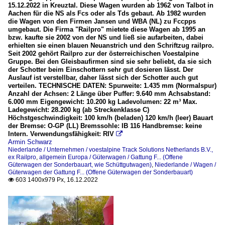
15.12.2022 in Kreuztal. Diese Wagen wurden ab 1962 von Talbot in
Aachen für die NS als Fcs oder als Tds gebaut. Ab 1982 wurden
die Wagen von den Firmen Jansen und WBA (NL) zu Fccpps
umgebaut. Die Firma "Railpro" mietete diese Wagen ab 1995 an
bzw. kaufte sie 2002 von der NS und ließ sie aufarbeiten, dabei
erhielten sie einen blauen Neuanstrich und den Schriftzug railpro.
Seit 2002 gehört Railpro zur der österreichischen Voestalpine
Gruppe. Bei den Gleisbaufirmen sind sie sehr beliebt, da sie sich
der Schotter beim Einschottern sehr gut dosieren lässt. Der
Auslauf ist verstellbar, daher lässt sich der Schotter auch gut
verteilen. TECHNISCHE DATEN: Spurweite: 1.435 mm (Normalspur)
Anzahl der Achsen: 2 Länge über Puffer: 9.640 mm Achsabstand:
6.000 mm Eigengewicht: 10.200 kg Ladevolumen: 22 m³ Max.
Ladegewicht: 28.200 kg (ab Streckenklasse C)
Höchstgeschwindigkeit: 100 km/h (beladen) 120 km/h (leer) Bauart
der Bremse: O-GP (LL) Bremssohle: IB 116 Handbremse: keine
Intern. Verwendungsfähigkeit: RIV

Armin Schwarz
Niederlande / Unternehmen / voestalpine Track Solutions Netherlands B.V.,
ex Railpro
,
allgemein Europa / Güterwagen / Gattung F... (Offene
Güterwagen der Sonderbauart, wie Schüttgutwagen)
,
Niederlande / Wagen /
Güterwagen der Gattung F... (Offene Güterwagen der Sonderbauart)
603 1400x979 Px, 16.12.2022
