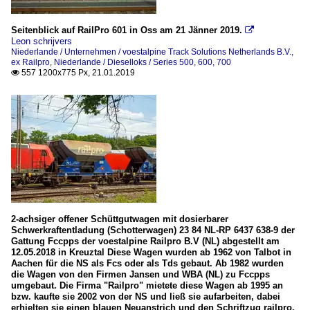
Seitenblick auf RailPro 601 in Oss am 21 Jänner 2019.

Leon schrijvers
Niederlande / Unternehmen / voestalpine Track Solutions Netherlands B.V.,
ex Railpro
,
Niederlande / Dieselloks / Series 500, 600, 700
557 1200x775 Px, 21.01.2019

2-achsiger offener Schüttgutwagen mit dosierbarer
Schwerkraftentladung (Schotterwagen) 23 84 NL-RP 6437 638-9 der
Gattung Fccpps der voestalpine Railpro B.V (NL) abgestellt am
12.05.2018 in Kreuztal Diese Wagen wurden ab 1962 von Talbot in
Aachen für die NS als Fcs oder als Tds gebaut. Ab 1982 wurden
die Wagen von den Firmen Jansen und WBA (NL) zu Fccpps
umgebaut. Die Firma "Railpro" mietete diese Wagen ab 1995 an
bzw. kaufte sie 2002 von der NS und ließ sie aufarbeiten, dabei
erhielten sie einen blauen Neuanstrich und den Schriftzug railpro.