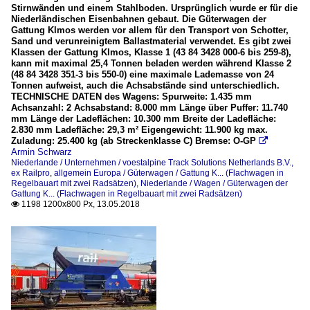
Stirnwänden und einem Stahlboden. Ursprünglich wurde er für die
Niederländischen Eisenbahnen gebaut. Die Güterwagen der
Gattung Klmos werden vor allem für den Transport von Schotter,
Sand und verunreinigtem Ballastmaterial verwendet. Es gibt zwei
Klassen der Gattung Klmos, Klasse 1 (43 84 3428 000-6 bis 259-8),
kann mit maximal 25,4 Tonnen beladen werden während Klasse 2
(48 84 3428 351-3 bis 550-0) eine maximale Lademasse von 24
Tonnen aufweist, auch die Achsabstände sind unterschiedlich.
TECHNISCHE DATEN des Wagens: Spurweite: 1.435 mm
Achsanzahl: 2 Achsabstand: 8.000 mm Länge über Puffer: 11.740
mm Länge der Ladeflächen: 10.300 mm Breite der Ladefläche:
2.830 mm Ladefläche: 29,3 m² Eigengewicht: 11.900 kg max.
Zuladung: 25.400 kg (ab Streckenklasse C) Bremse: O-GP

Armin Schwarz
Niederlande / Unternehmen / voestalpine Track Solutions Netherlands B.V.,
ex Railpro
,
allgemein Europa / Güterwagen / Gattung K... (Flachwagen in
Regelbauart mit zwei Radsätzen)
,
Niederlande / Wagen / Güterwagen der
Gattung K... (Flachwagen in Regelbauart mit zwei Radsätzen)
1198 1200x800 Px, 13.05.2018
