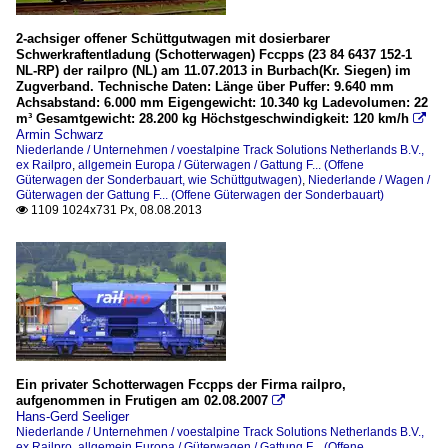
2-achsiger offener Schüttgutwagen mit dosierbarer
Schwerkraftentladung (Schotterwagen) Fccpps (23 84 6437 152-1
NL-RP) der railpro (NL) am 11.07.2013 in Burbach(Kr. Siegen) im
Zugverband. Technische Daten: Länge über Puffer: 9.640 mm
Achsabstand: 6.000 mm Eigengewicht: 10.340 kg Ladevolumen: 22
m³ Gesamtgewicht: 28.200 kg Höchstgeschwindigkeit: 120 km/h

Armin Schwarz
Niederlande / Unternehmen / voestalpine Track Solutions Netherlands B.V.,
ex Railpro
,
allgemein Europa / Güterwagen / Gattung F... (Offene
Güterwagen der Sonderbauart, wie Schüttgutwagen)
,
Niederlande / Wagen /
Güterwagen der Gattung F... (Offene Güterwagen der Sonderbauart)
1109 1024x731 Px, 08.08.2013

Ein privater Schotterwagen Fccpps der Firma railpro,
aufgenommen in Frutigen am 02.08.2007

Hans-Gerd Seeliger
Niederlande / Unternehmen / voestalpine Track Solutions Netherlands B.V.,
ex Railpro
,
allgemein Europa / Güterwagen / Gattung F... (Offene