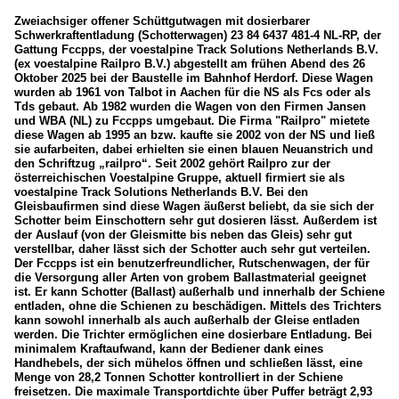
Zweiachsiger offener Schüttgutwagen mit dosierbarer
Schwerkraftentladung (Schotterwagen) 23 84 6437 481-4 NL-RP, der
Gattung Fccpps, der voestalpine Track Solutions Netherlands B.V.
(ex voestalpine Railpro B.V.) abgestellt am frühen Abend des 26
Oktober 2025 bei der Baustelle im Bahnhof Herdorf. Diese Wagen
wurden ab 1961 von Talbot in Aachen für die NS als Fcs oder als
Tds gebaut. Ab 1982 wurden die Wagen von den Firmen Jansen
und WBA (NL) zu Fccpps umgebaut. Die Firma "Railpro" mietete
diese Wagen ab 1995 an bzw. kaufte sie 2002 von der NS und ließ
sie aufarbeiten, dabei erhielten sie einen blauen Neuanstrich und
den Schriftzug „railpro“. Seit 2002 gehört Railpro zur der
österreichischen Voestalpine Gruppe, aktuell firmiert sie als
voestalpine Track Solutions Netherlands B.V. Bei den
Gleisbaufirmen sind diese Wagen äußerst beliebt, da sie sich der
Schotter beim Einschottern sehr gut dosieren lässt. Außerdem ist
der Auslauf (von der Gleismitte bis neben das Gleis) sehr gut
verstellbar, daher lässt sich der Schotter auch sehr gut verteilen.
Der Fccpps ist ein benutzerfreundlicher, Rutschenwagen, der für
die Versorgung aller Arten von grobem Ballastmaterial geeignet
ist. Er kann Schotter (Ballast) außerhalb und innerhalb der Schiene
entladen, ohne die Schienen zu beschädigen. Mittels des Trichters
kann sowohl innerhalb als auch außerhalb der Gleise entladen
werden. Die Trichter ermöglichen eine dosierbare Entladung. Bei
minimalem Kraftaufwand, kann der Bediener dank eines
Handhebels, der sich mühelos öffnen und schließen lässt, eine
Menge von 28,2 Tonnen Schotter kontrolliert in der Schiene
freisetzen. Die maximale Transportdichte über Puffer beträgt 2,93