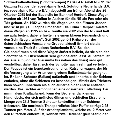
Schwerkraftentladung (Schotterwagen) 23 84 6437 478-0 NL-RP, der
Niederlande
Gattung Fccpps, der voestalpine Track Solutions Netherlands B.V.
2015
(ex voestalpine Railpro B.V.) abgestellt am frühen Abend des 26
2018
Oktober 2025 bei der Baustelle im Bahnhof Herdorf. Diese Wagen
Dieselloks
wurden ab 1961 von Talbot in Aachen für die NS als Fcs oder als
2019
Tds gebaut. Ab 1982 wurden die Wagen von den Firmen Jansen
Series 500, 600, 700
und WBA (NL) zu Fccpps umgebaut. Die Firma "Railpro" mietete
diese Wagen ab 1995 an bzw. kaufte sie 2002 von der NS und ließ
2020
Wagen
sie aufarbeiten, dabei erhielten sie einen blauen Neuanstrich und
den Schriftzug „railpro“. Seit 2002 gehört Railpro zur der
2020
österreichischen Voestalpine Gruppe, aktuell firmiert sie als
Güterwagen der Gattung F... (Offene Güterwagen der Sond
voestalpine Track Solutions Netherlands B.V. Bei den
2022
Güterwagen der Gattung K... (Flachwagen in Regelbauart 
Gleisbaufirmen sind diese Wagen äußerst beliebt, da sie sich der
Schotter beim Einschottern sehr gut dosieren lässt. Außerdem ist
2025
der Auslauf (von der Gleismitte bis neben das Gleis) sehr gut
verstellbar, daher lässt sich der Schotter auch sehr gut verteilen.
Der Fccpps ist ein benutzerfreundlicher, Rutschenwagen, der für
die Versorgung aller Arten von grobem Ballastmaterial geeignet
ist. Er kann Schotter (Ballast) außerhalb und innerhalb der Schiene
entladen, ohne die Schienen zu beschädigen. Mittels des Trichters
kann sowohl innerhalb als auch außerhalb der Gleise entladen
werden. Die Trichter ermöglichen eine dosierbare Entladung. Bei
minimalem Kraftaufwand, kann der Bediener dank eines
Handhebels, der sich mühelos öffnen und schließen lässt, eine
Menge von 28,2 Tonnen Schotter kontrolliert in der Schiene
freisetzen. Die maximale Transportdichte über Puffer beträgt 2,93
Tonnen pro Meter. Auf der Arbeitsplattform, welche ca. 2 Meter von
den Rutschen entfernt ist, können zwei Bediener gleichzeitig den